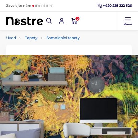
+420 228 222 526
Zavolejte nám
(Po-Pá 8-16)
0
Menu
Úvod
Tapety
Samolepicí tapety