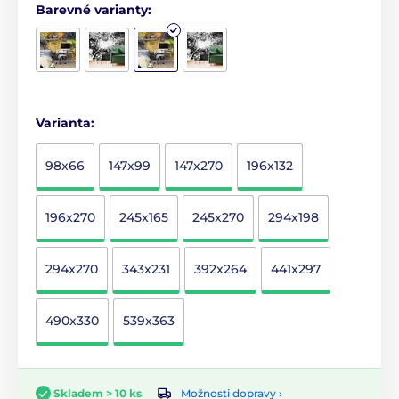
Barevné varianty:
Varianta:
98x66
147x99
147x270
196x132
196x270
245x165
245x270
294x198
294x270
343x231
392x264
441x297
490x330
539x363
Možnosti dopravy ›
Skladem > 10 ks