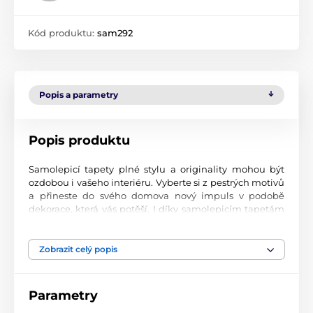
Kód produktu:
sam292
Popis a parametry
Popis produktu
Samolepicí tapety plné stylu a originality mohou být
ozdobou i vašeho interiéru. Vyberte si z pestrých motivů
a přineste do svého domova nový impuls v podobě
dekorace, která vás potěší. I díky samolepicím tapetám
si vytvoříte příjemné prostředí, kam se budete rádi
vracet.
Zobrazit celý popis
Perfektní tiskové zpracování
Naše samolepicí tapety jsou potištěny na kvalitní
Parametry
materiál s jemným povrchem a matným vzhledem. Tisk
probíhá moderní UV-led technologií na fólii o tloušťce