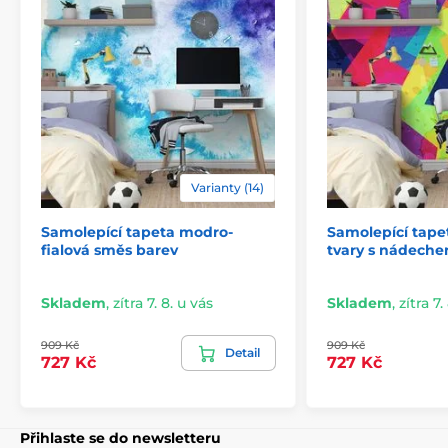
Varianty (14)
Samolepící tapeta modro-
Samolepící tape
2) Výřezové samolepicí fototapety
fialová směs barev
tvary s nádech
U variant s výškou 270 cm je motiv přizpůsoben dané
velikosti, což může znamenat oříznutí některé části.
Skladem
,
zítra 7. 8. u vás
Skladem
,
zítra 7.
Po výběru rozměru na webu uvidíte přesný náhled.
Rozměry jsou tvořeny pásy širokými 49 cm.
909 Kč
909 Kč
Detail
727 Kč
727 Kč
Rozměry (v cm): 147x270
(3 pruhy),
196x270
(4 pruhy),
245x270
(5 pruhů)
, 294x270
(6 pruhů)
Přihlaste se do newsletteru