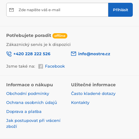
Zde napište váš e-mail
Přihlásit
Potřebujete poradit
offline
Zákaznický servis je k dispozici
+420 228 222 526
info@nostre.cz
Jsme také na:
Facebook
Ekologické a zdravotně nezávadné
Použitá tisková metoda je ekologická, a proto jsou
Informace o nákupu
Užitečné informace
tapety vhodné do jakékoli místnosti. Barvy splňují
Obchodní podmínky
Často kladené dotazy
přísné normy a mají VOC i GREENGUARD GOLD
certifikaci. Navíc jsou bez obsahu PVC a lepidlo je na
Ochrana osobních údajů
Kontakty
vodní bázi, což zaručuje jejich zdravotní nezávadnost.
Doprava a platba
Jak postupovat při vrácení
zboží