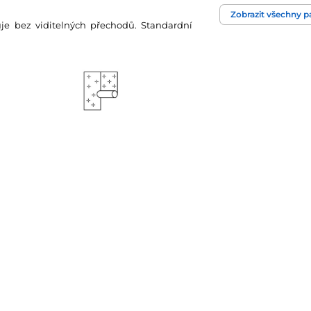
Zobrazit všechny 
Technologie tapet
zuje bez viditelných přechodů. Standardní