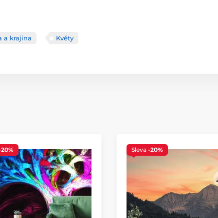
a a krajina
Květy
-20%
Sleva
-20%