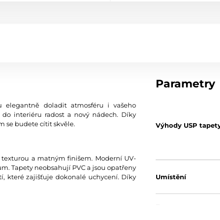
Parametry
 elegantně doladit atmosféru i vašeho
 do interiéru radost a nový nádech. Díky
 se budete cítit skvěle.
Výhody USP tapet
u texturou a matným finišem. Moderní UV-
0 µm. Tapety neobsahují PVC a jsou opatřeny
í, které zajišťuje dokonalé uchycení. Díky
Umístění
Barva