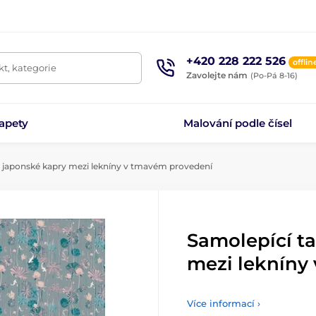
+420 228 222 526
offlin
t, kategorie
Zavolejte nám
(Po-Pá 8-16)
apety
Malování podle čísel
 japonské kapry mezi lekníny v tmavém provedení
Samolepící t
mezi lekníny
Více informací ›