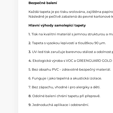
Bezpečné balení
Každá tapeta je po tisku srolována, zajištěna papí
Následně je pečlivě zabalená do pevné kartonové kr
Hlavní výhody samolepicí tapety
1.
Tisk na kvalitní materiál s jemnou strukturou a
2.
Tapeta s vysokou lepivostí a tloušťkou 90 µm.
3.
UV-led tisk zaručuje barevnou stálost a odolnost 
4.
Ekologická výroba s VOC a GREENGUARD GOLD ce
5. Bez obsahu PVC – zdravotně bezpečný materiál.
6. Funguje i jako tepelná a akustická izolace.
7. Bez zápachu, vhodné i pro alergiky a děti.
8.
Odolné balení chrání tapetu při přepravě.
9.
Jednoduchá aplikace i odstranění.