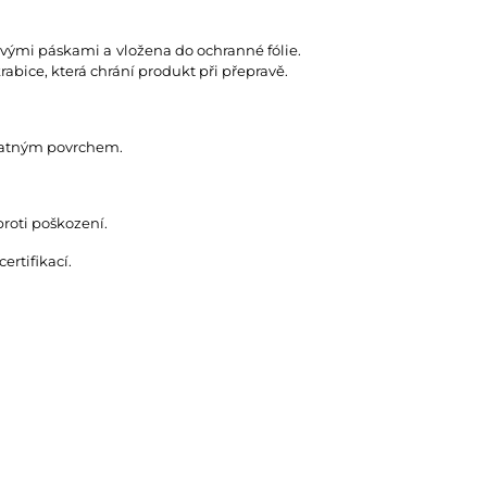
rovými páskami a vložena do ochranné fólie.
abice, která chrání produkt při přepravě.
 matným povrchem.
proti poškození.
rtifikací.