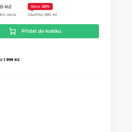
00 Kč
Sleva
-20%
dní cena
Ušetříte 280 Kč
Přidat do košíku
d
1 999 Kč