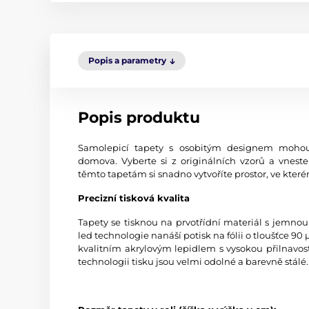
Popis a parametry
Popis produktu
Samolepicí tapety s osobitým designem mohou
domova. Vyberte si z originálních vzorů a vneste
těmto tapetám si snadno vytvoříte prostor, ve kterém
Precizní tisková kvalita
Tapety se tisknou na prvotřídní materiál s jemno
led technologie nanáší potisk na fólii o tloušťce 9
kvalitním akrylovým lepidlem s vysokou přilnavost
technologii tisku jsou velmi odolné a barevně stálé.