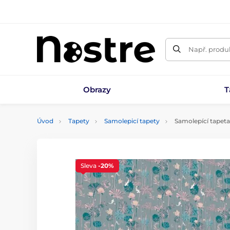
Např. produk
Obrazy
T
Úvod
Tapety
Samolepicí tapety
Samolepící tapeta
Sleva
-20%