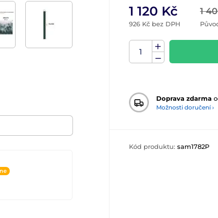
1 120 Kč
1 4
926 Kč bez DPH
Půvo
Doprava zdarma
o
Možnosti doručení ›
Kód produktu:
sam1782P
ine