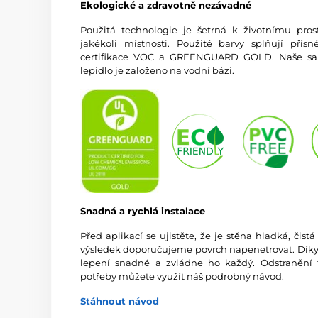
Ekologické a zdravotně nezávadné
Použitá technologie je šetrná k životnímu prost
jakékoli místnosti. Použité barvy splňují př
certifikace VOC a GREENGUARD GOLD. Naše sam
lepidlo je založeno na vodní bázi.
Snadná a rychlá instalace
Před aplikací se ujistěte, že je stěna hladká, čis
výsledek doporučujeme povrch napenetrovat. Díky vy
lepení snadné a zvládne ho každý. Odstranění 
potřeby můžete využít náš podrobný návod.
Stáhnout návod