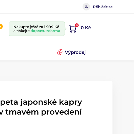
Přihlásit se
0
e
Nakupte ještě za
1 999 Kč
0 Kč
a získejte
dopravu zdarma
Výprodej
apeta japonské kapry
 v tmavém provedení