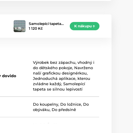
Samolepící tapeta…
K nákupu
1 120 Kč
Výrobek bez zápachu, vhodný i
do dětského pokoje
,
Navrženo
naší grafickou designérkou
,
y dovido
Jednoduchá aplikace, kterou
zvládne každý
,
Samolepící
tapeta se silnou lepivostí
Do koupelny
,
Do ložnice
,
Do
obýváku
,
Do předsíně
Modrá
,
Šedá