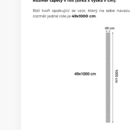
Rozměr tapety v roli (šířka x výška v cm):
Roli tvoří opakující se vzor, který na sebe nava
rozměr jedné role je
49x1000 cm
.