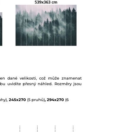
ben dané velikosti, což může znamenat
ebu uvidíte přesný náhled. Rozměry jsou
uhy),
245x270
(5 pruhů)
, 294x270
(6