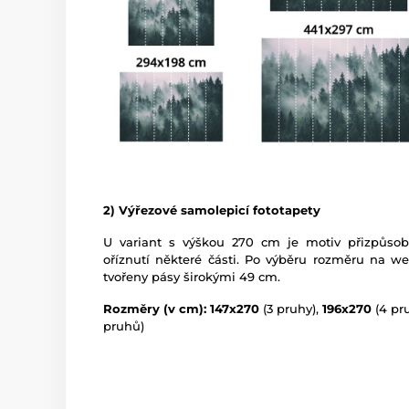
2) Výřezové samolepicí fototapety
U variant s výškou 270 cm je motiv přizpůso
oříznutí některé části. Po výběru rozměru na w
tvořeny pásy širokými 49 cm.
Rozměry (v cm): 147x270
(3 pruhy),
196x270
(4 pr
pruhů)