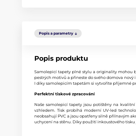
Popis a parametry
Popis produktu
Samolepicí tapety plné stylu a originality mohou b
pestrých motivů a přineste do svého domova nový i
I díky samolepicím tapetám si vytvoříte příjemné pr
Perfektní tiskové zpracování
Naše samolepicí tapety jsou potištěny na kvali
vzhledem. Tisk probíhá moderní UV-led technologi
neobsahují PVC a jsou opatřeny silně přilnavým akr
uchycení na stěnu. Díky použití inkoustového tisku 