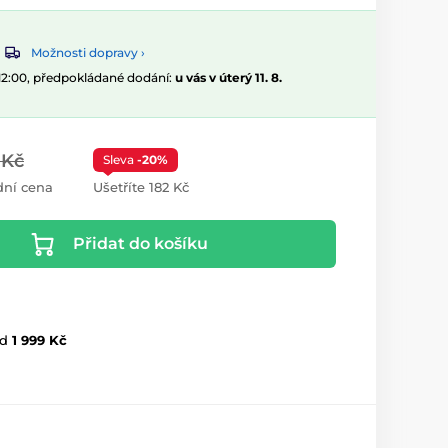
Možnosti dopravy ›
 12:00, předpokládané dodání:
u vás v úterý 11. 8.
 Kč
Sleva
-20%
ní cena
Ušetříte 182 Kč
Přidat do košíku
d
1 999 Kč