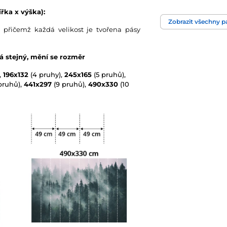
řka x výška):
Zobrazit všechny 
Technologie tapet
 přičemž každá velikost je tvořena pásy
vá stejný, mění se rozměr
,
196x132
(4 pruhy),
245x165
(5 pruhů),
pruhů),
441x297
(9 pruhů),
490x330
(10