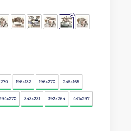
x270
196x132
196x270
245x165
294x270
343x231
392x264
441x297