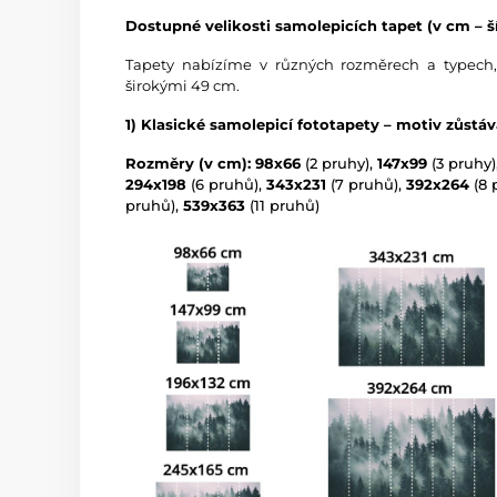
Dostupné velikosti samolepicích tapet (v cm – ší
Tapety nabízíme v různých rozměrech a typech,
širokými 49 cm.
1) Klasické samolepicí fototapety – motiv zůstá
Rozměry (v cm): 98x66
(2 pruhy),
147x99
(3 pruhy)
294x198
(6 pruhů),
343x231
(7 pruhů),
392x264
(8 
pruhů),
539x363
(11 pruhů)