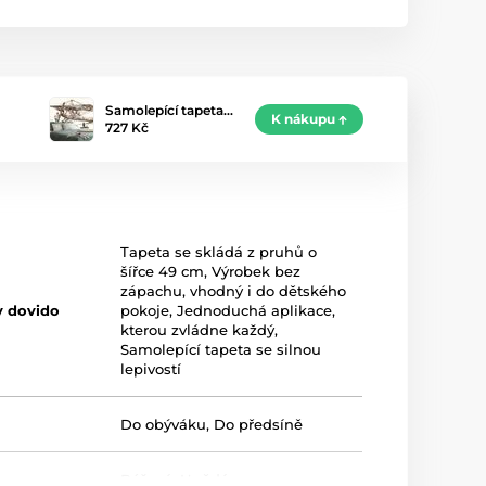
Samolepící tapeta…
K nákupu
727 Kč
Tapeta se skládá z pruhů o
šířce 49 cm
,
Výrobek bez
zápachu, vhodný i do dětského
y dovido
pokoje
,
Jednoduchá aplikace,
kterou zvládne každý
,
Samolepící tapeta se silnou
lepivostí
Do obýváku
,
Do předsíně
Béžová
,
Hnědá