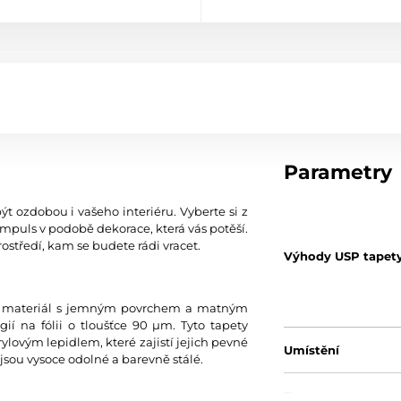
Parametry
ýt ozdobou i vašeho interiéru. Vyberte si z
mpuls v podobě dekorace, která vás potěší.
ostředí, kam se budete rádi vracet.
Výhody USP tapet
tní materiál s jemným povrchem a matným
í na fólii o tloušťce 90 µm. Tyto tapety
ylovým lepidlem, které zajistí jejich pevné
Umístění
jsou vysoce odolné a barevně stálé.
Barva