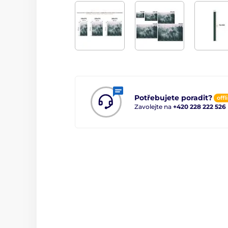
Potřebujete poradit?
offl
Zavolejte na
+420 228 222 526