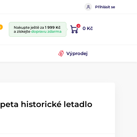
Přihlásit se
0
e
Nakupte ještě za
1 999 Kč
0 Kč
a získejte
dopravu zdarma
Výprodej
peta historické letadlo