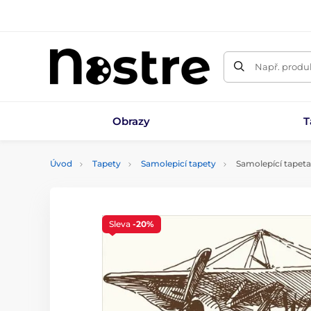
Např. produk
Obrazy
T
Úvod
Tapety
Samolepicí tapety
Samolepící tapeta 
Sleva
-20%