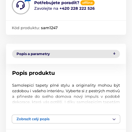
Potřebujete poradit?
offline
Zavolejte na
+420 228 222 526
Kód produktu:
sam1247
Popis a parametry
Popis produktu
Samolepicí tapety plné stylu a originality mohou být
ozdobou i vašeho interiéru. Vyberte si z pestrých motivů
a přineste do svého domova nový impuls v podobě
dekorace, která vás potěší. I díky samolepicím tapetám
si vytvoříte příjemné prostředí, kam se budete rádi
vracet.
Zobrazit celý popis
Perfektní tiskové zpracování