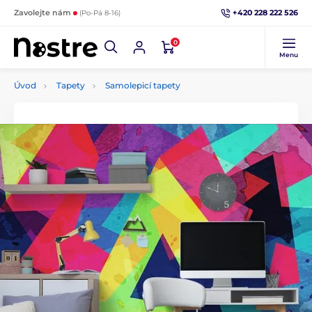
+420 228 222 526
Zavolejte nám
(Po-Pá 8-16)
0
Menu
Úvod
Tapety
Samolepicí tapety