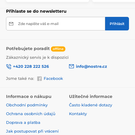
Přihlaste se do newsletteru
Zde napište váš e-mail
Přihlásit
Potřebujete poradit
offline
Zákaznický servis je k dispozici
+420 228 222 526
info@nostre.cz
Jsme také na:
Facebook
Ekologické a zdravotně nezávadné
Použitá tisková metoda je ekologická, a proto jsou
Informace o nákupu
Užitečné informace
tapety vhodné do jakékoli místnosti. Barvy splňují
Obchodní podmínky
Často kladené dotazy
přísné normy a mají VOC i GREENGUARD GOLD
certifikaci. Navíc jsou bez obsahu PVC a lepidlo je na
Ochrana osobních údajů
Kontakty
vodní bázi, což zaručuje jejich zdravotní nezávadnost.
Doprava a platba
Jak postupovat při vrácení