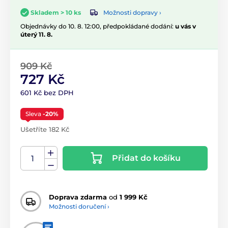
Možnosti dopravy ›
Skladem > 10 ks
Objednávky do 10. 8. 12:00, předpokládané dodání:
u vás v
úterý 11. 8.
909 Kč
727 Kč
601 Kč bez DPH
Sleva
-20%
Ušetříte 182 Kč
Přidat do košíku
Doprava zdarma
od
1 999 Kč
Možnosti doručení ›