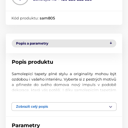
Kód produktu:
sam805
Popis a parametry
Popis produktu
Samolepicí tapety plné stylu a originality mohou být
ozdobou i vašeho interiéru. Vyberte si z pestrých motivů
a přineste do svého domova nový impuls v podobě
dekorace, která vás potěší. I díky samolepicím tapetám
si vytvoříte příjemné prostředí, kam se budete rádi
vracet.
Zobrazit celý popis
Perfektní tiskové zpracování
Naše samolepicí tapety jsou potištěny na kvalitní
Parametry
materiál s jemným povrchem a matným vzhledem. Tisk