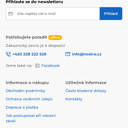
Přihlaste se do newsletteru
Zde napište váš e-mail
Přihlásit
Potřebujete poradit
offline
Zákaznický servis je k dispozici
+420 228 222 526
info@nostre.cz
Jsme také na:
Facebook
Ekologické a zdravotně nezávadné
Použitá tisková metoda je ekologická, a proto jsou
Informace o nákupu
Užitečné informace
tapety vhodné do jakékoli místnosti. Barvy splňují
Obchodní podmínky
Často kladené dotazy
přísné normy a mají VOC i GREENGUARD GOLD
certifikaci. Navíc jsou bez obsahu PVC a lepidlo je na
Ochrana osobních údajů
Kontakty
vodní bázi, což zaručuje jejich zdravotní nezávadnost.
Doprava a platba
Jak postupovat při vrácení
zboží