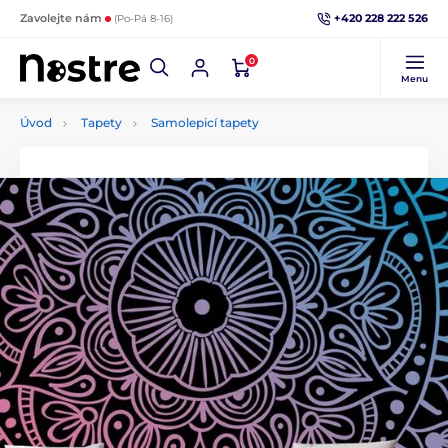
+420 228 222 526
Zavolejte nám
(Po-Pá 8-16)
0
Menu
Úvod
Tapety
Samolepicí tapety