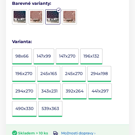
Barevné varianty:
Varianta:
98x66
147x99
147x270
196x132
196x270
245x165
245x270
294x198
294x270
343x231
392x264
441x297
490x330
539x363
Možnosti dopravy ›
Skladem > 10 ks