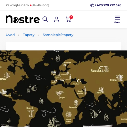
+420 228 222 526
Zavolejte nám
(Po-Pá 8-16)
0
Menu
Úvod
Tapety
Samolepicí tapety