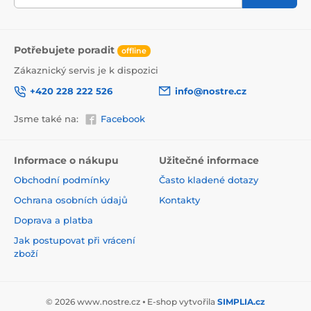
Potřebujete poradit
offline
Zákaznický servis je k dispozici
+420 228 222 526
info@nostre.cz
Jsme také na:
Facebook
Ekologické a zdravotně nezávadné
Použitá tisková metoda je ekologická, a proto jsou
Informace o nákupu
Užitečné informace
tapety vhodné do jakékoli místnosti. Barvy splňují
Obchodní podmínky
Často kladené dotazy
přísné normy a mají VOC i GREENGUARD GOLD
certifikaci. Navíc jsou bez obsahu PVC a lepidlo je na
Ochrana osobních údajů
Kontakty
vodní bázi, což zaručuje jejich zdravotní nezávadnost.
Doprava a platba
Jak postupovat při vrácení
zboží
© 2026 www.nostre.cz ⦁ E-shop vytvořila
SIMPLIA.cz