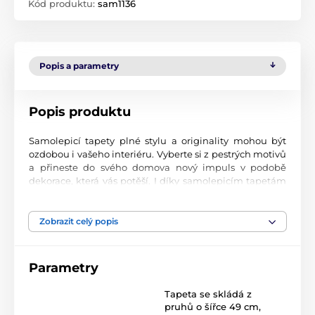
Kód produktu:
sam1136
Popis a parametry
Popis produktu
Samolepicí tapety plné stylu a originality mohou být
ozdobou i vašeho interiéru. Vyberte si z pestrých motivů
a přineste do svého domova nový impuls v podobě
dekorace, která vás potěší. I díky samolepicím tapetám
si vytvoříte příjemné prostředí, kam se budete rádi
vracet.
Zobrazit celý popis
Perfektní tiskové zpracování
Naše samolepicí tapety jsou potištěny na kvalitní
Parametry
materiál s jemným povrchem a matným vzhledem. Tisk
probíhá moderní UV-led technologií na fólii o tloušťce
Tapeta se skládá z
90 µm. Tyto tapety neobsahují PVC a jsou opatřeny silně
pruhů o šířce 49 cm
,
přilnavým akrylovým lepidlem, které zajistí jejich pevné