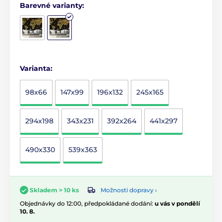
Barevné varianty:
Varianta:
98x66
147x99
196x132
245x165
294x198
343x231
392x264
441x297
490x330
539x363
Možnosti dopravy ›
Skladem > 10 ks
Objednávky do 12:00, předpokládané dodání:
u vás v pondělí
10. 8.