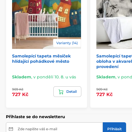
Varianty (14)
Samolepící tapeta měsíček
Samolepící tape
2) Výřezové samolepicí fototapety
hlídající pohádkové město
obloha v akvar
provedení
U variant s výškou 270 cm je motiv přizpůsoben dané
velikosti, což může znamenat oříznutí některé části.
Skladem
,
v pondělí 10. 8. u vás
Skladem
,
v pondě
Po výběru rozměru na webu uvidíte přesný náhled.
Rozměry jsou tvořeny pásy širokými 49 cm.
909 Kč
909 Kč
Detail
727 Kč
727 Kč
Rozměry (v cm): 147x270
(3 pruhy),
196x270
(4 pruhy),
245x270
(5 pruhů)
, 294x270
(6 pruhů)
Přihlaste se do newsletteru
Zde napište váš e-mail
Přihlásit