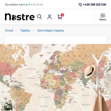
+420 228 222 526
Zavolejte nám
(Po-Pá 8-16)
0
Menu
Úvod
Tapety
Samolepicí tapety