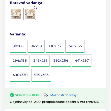
Barevné varianty:
Varianta:
98x66
147x99
196x132
245x165
294x198
343x231
392x264
441x297
490x330
539x363
Možnosti dopravy ›
Skladem > 10 ks
Objednávky do 12:00, předpokládané dodání:
u vás zítra 7. 8.