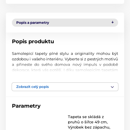
Popis a parametry
Popis produktu
Samolepicí tapety plné stylu a originality mohou být
ozdobou i vašeho interiéru. Vyberte si z pestrých motivů
a přineste do svého domova nový impuls v podobě
dekorace, která vás potěší. I díky samolepicím tapetám
si vytvoříte příjemné prostředí, kam se budete rádi
vracet.
Zobrazit celý popis
Perfektní tiskové zpracování
Naše samolepicí tapety jsou potištěny na kvalitní
Parametry
materiál s jemným povrchem a matným vzhledem. Tisk
probíhá moderní UV-led technologií na fólii o tloušťce
Tapeta se skládá z
90 µm. Tyto tapety neobsahují PVC a jsou opatřeny silně
pruhů o šířce 49 cm
,
přilnavým akrylovým lepidlem, které zajistí jejich pevné
Výrobek bez zápachu,
uchycení na stěnu. Díky použití inkoustového tisku jsou