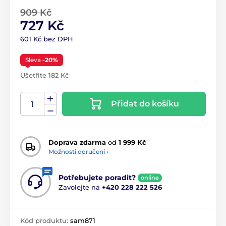
909 Kč
727 Kč
601 Kč bez DPH
Sleva
-20%
Ušetříte 182 Kč
Přidat do košíku
Doprava zdarma
od
1 999 Kč
Možnosti doručení ›
Potřebujete poradit?
online
Zavolejte na
+420 228 222 526
Kód produktu:
sam871