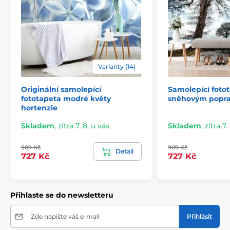
Varianty (14)
Originální samolepící
Samolepící foto
2) Výřezové samolepicí fototapety
fototapeta modré květy
sněhovým popr
hortenzie
U variant s výškou 270 cm je motiv přizpůsoben dané
velikosti, což může znamenat oříznutí některé části.
Skladem
,
zítra 7. 8. u vás
Skladem
,
zítra 7.
Po výběru rozměru na webu uvidíte přesný náhled.
Rozměry jsou tvořeny pásy širokými 49 cm.
909 Kč
909 Kč
Detail
727 Kč
727 Kč
Rozměry (v cm): 147x270
(3 pruhy),
196x270
(4 pruhy),
245x270
(5 pruhů)
, 294x270
(6 pruhů)
Přihlaste se do newsletteru
Zde napište váš e-mail
Přihlásit