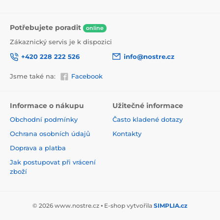
Potřebujete poradit
online
Zákaznický servis je k dispozici
+420 228 222 526
info@nostre.cz
Jsme také na:
Facebook
Ekologické a zdravotně nezávadné
Použitá tisková metoda je ekologická, a proto jsou
Informace o nákupu
Užitečné informace
tapety vhodné do jakékoli místnosti. Barvy splňují
Obchodní podmínky
Často kladené dotazy
přísné normy a mají VOC i GREENGUARD GOLD
certifikaci. Navíc jsou bez obsahu PVC a lepidlo je na
Ochrana osobních údajů
Kontakty
vodní bázi, což zaručuje jejich zdravotní nezávadnost.
Doprava a platba
Jak postupovat při vrácení
zboží
© 2026 www.nostre.cz ⦁ E-shop vytvořila
SIMPLIA.cz