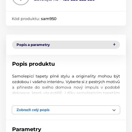
Kód produktu:
sam950
Popis a parametry
Popis produktu
Samolepicí tapety plné stylu a originality mohou být
ozdobou i vašeho interiéru. Vyberte si z pestrých motivů
a přineste do svého domova nový impuls v podobě
dekorace, která vás potěší. I díky samolepicím tapetám
si vytvoříte příjemné prostředí, kam se budete rádi
vracet.
Zobrazit celý popis
Perfektní tiskové zpracování
Naše samolepicí tapety jsou potištěny na kvalitní
Parametry
materiál s jemným povrchem a matným vzhledem. Tisk