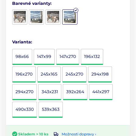
Barevné varianty:
Varianta:
98x66
147x99
147x270
196x132
196x270
245x165
245x270
294x198
294x270
343x231
392x264
441x297
490x330
539x363
Možnosti dopravy ›
Skladem > 10 ks