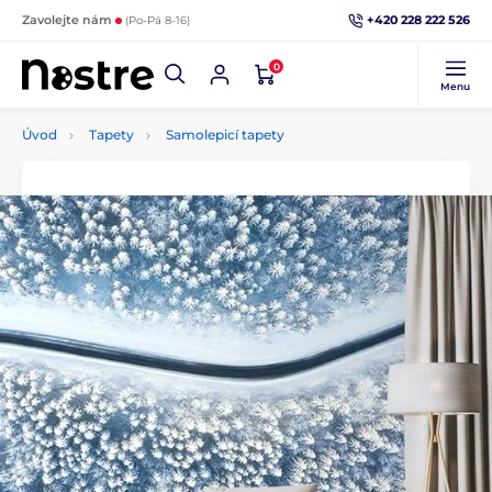
+420 228 222 526
Zavolejte nám
(Po-Pá 8-16)
0
Menu
Úvod
Tapety
Samolepicí tapety