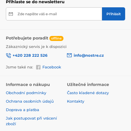
Přihlaste se do newsletteru
Zde napište váš e-mail
Přihlásit
Potřebujete poradit
offline
Zákaznický servis je k dispozici
+420 228 222 526
info@nostre.cz
Jsme také na:
Facebook
Ekologické a zdravotně nezávadné
Použitá tisková metoda je ekologická, a proto jsou
Informace o nákupu
Užitečné informace
tapety vhodné do jakékoli místnosti. Barvy splňují
Obchodní podmínky
Často kladené dotazy
přísné normy a mají VOC i GREENGUARD GOLD
certifikaci. Navíc jsou bez obsahu PVC a lepidlo je na
Ochrana osobních údajů
Kontakty
vodní bázi, což zaručuje jejich zdravotní nezávadnost.
Doprava a platba
Jak postupovat při vrácení
zboží