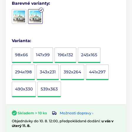
Barevné varianty:
Varianta:
98x66
147x99
196x132
245x165
294x198
343x231
392x264
441x297
490x330
539x363
Možnosti dopravy ›
Skladem > 10 ks
Objednávky do 10. 8. 12:00, předpokládané dodání:
u vás v
úterý 11. 8.