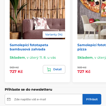
Varianty (14)
Samolepící fototapeta
Samolepící fotot
2) Výřezové samolepicí fototapety
bambusová zahrada
pizza
U variant s výškou 270 cm je motiv přizpůsoben dané
Skladem
,
v úterý 11. 8. u vás
Skladem
,
v úterý
velikosti, což může znamenat oříznutí některé části.
Po výběru rozměru na webu uvidíte přesný náhled.
909 Kč
909 Kč
Detail
Rozměry jsou tvořeny pásy širokými 49 cm.
727 Kč
727 Kč
Rozměry (v cm): 147x270
(3 pruhy),
196x270
(4 pruhy),
245x270
(5 pruhů)
, 294x270
(6 pruhů)
Přihlaste se do newsletteru
Zde napište váš e-mail
Přihlásit