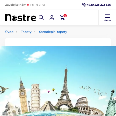
+420 228 222 526
Zavolejte nám
(Po-Pá 8-16)
0
Menu
Úvod
Tapety
Samolepicí tapety