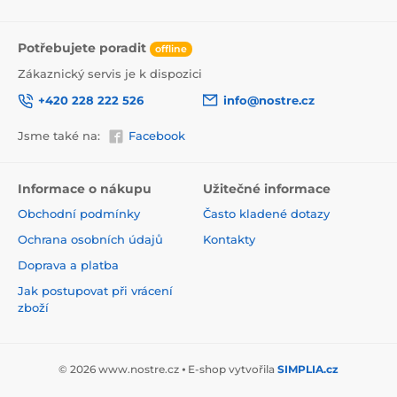
Potřebujete poradit
offline
Zákaznický servis je k dispozici
+420 228 222 526
info@nostre.cz
Jsme také na:
Facebook
Ekologické a zdravotně nezávadné
Informace o nákupu
Užitečné informace
Použitá tisková metoda je ekologická, a proto jsou
Obchodní podmínky
Často kladené dotazy
tapety vhodné do jakékoli místnosti. Barvy splňují
přísné normy a mají VOC i GREENGUARD GOLD
Ochrana osobních údajů
Kontakty
certifikaci. Navíc jsou bez obsahu PVC a lepidlo je na
Doprava a platba
vodní bázi, což zaručuje jejich zdravotní nezávadnost.
Jak postupovat při vrácení
zboží
© 2026 www.nostre.cz ⦁ E-shop vytvořila
SIMPLIA.cz