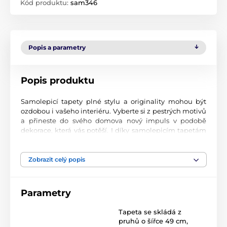
Kód produktu:
sam346
Popis a parametry
Popis produktu
Samolepicí tapety plné stylu a originality mohou být
ozdobou i vašeho interiéru. Vyberte si z pestrých motivů
a přineste do svého domova nový impuls v podobě
dekorace, která vás potěší. I díky samolepicím tapetám
si vytvoříte příjemné prostředí, kam se budete rádi
vracet.
Zobrazit celý popis
Perfektní tiskové zpracování
Naše samolepicí tapety jsou potištěny na kvalitní
Parametry
materiál s jemným povrchem a matným vzhledem. Tisk
probíhá moderní UV-led technologií na fólii o tloušťce
Tapeta se skládá z
90 µm. Tyto tapety neobsahují PVC a jsou opatřeny silně
pruhů o šířce 49 cm
,
přilnavým akrylovým lepidlem, které zajistí jejich pevné