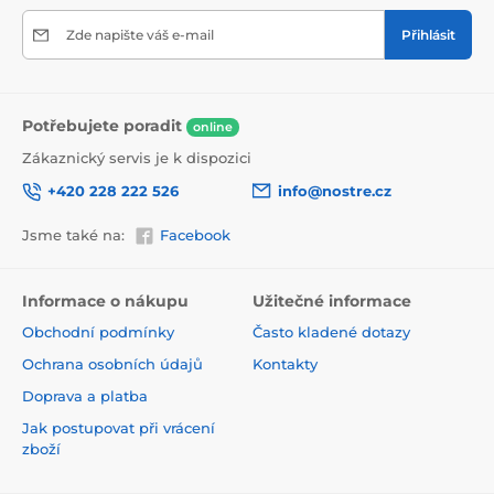
Zde napište váš e-mail
Přihlásit
Potřebujete poradit
online
Zákaznický servis je k dispozici
+420 228 222 526
info@nostre.cz
Jsme také na:
Facebook
Ekologické a zdravotně nezávadné
Použitá tisková metoda je ekologická, a proto jsou
Informace o nákupu
Užitečné informace
tapety vhodné do jakékoli místnosti. Barvy splňují
Obchodní podmínky
Často kladené dotazy
přísné normy a mají VOC i GREENGUARD GOLD
certifikaci. Navíc jsou bez obsahu PVC a lepidlo je na
Ochrana osobních údajů
Kontakty
vodní bázi, což zaručuje jejich zdravotní nezávadnost.
Doprava a platba
Jak postupovat při vrácení
zboží