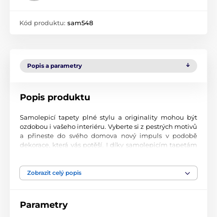
Kód produktu:
sam548
Popis a parametry
Popis produktu
Samolepicí tapety plné stylu a originality mohou být
ozdobou i vašeho interiéru. Vyberte si z pestrých motivů
a přineste do svého domova nový impuls v podobě
dekorace, která vás potěší. I díky samolepicím tapetám
si vytvoříte příjemné prostředí, kam se budete rádi
vracet.
Zobrazit celý popis
Perfektní tiskové zpracování
Naše samolepicí tapety jsou potištěny na kvalitní
Parametry
materiál s jemným povrchem a matným vzhledem. Tisk
probíhá moderní UV-led technologií na fólii o tloušťce