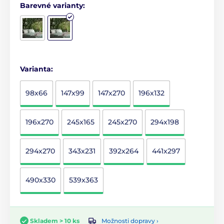
Barevné varianty:
Varianta:
98x66
147x99
147x270
196x132
196x270
245x165
245x270
294x198
294x270
343x231
392x264
441x297
490x330
539x363
Možnosti dopravy ›
Skladem > 10 ks