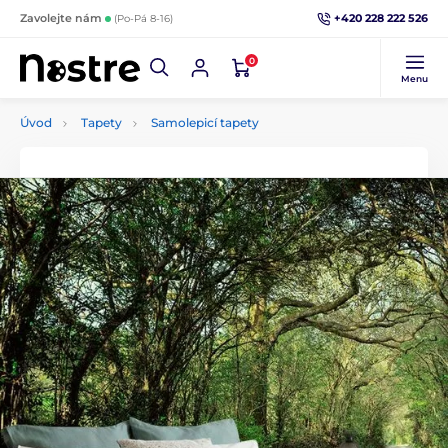
+420 228 222 526
Zavolejte nám
(Po-Pá 8-16)
0
Menu
Úvod
Tapety
Samolepicí tapety