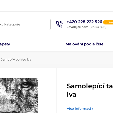
+420 228 222 526
offlin
t, kategorie
Zavolejte nám
(Po-Pá 8-16)
apety
Malování podle čísel
 černobílý pohled lva
Samolepící t
lva
Více informací ›