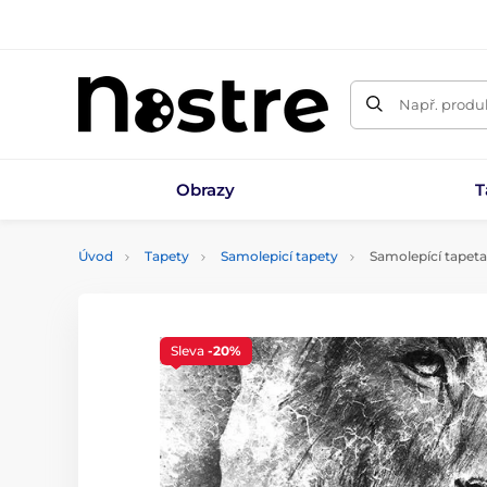
Např. produk
Obrazy
T
Úvod
Tapety
Samolepicí tapety
Samolepící tapeta
Sleva
-20%