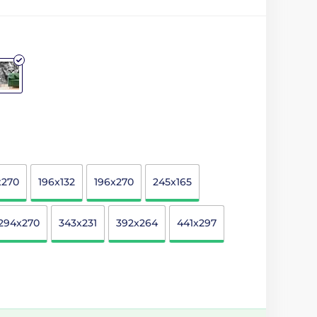
x270
196x132
196x270
245x165
294x270
343x231
392x264
441x297