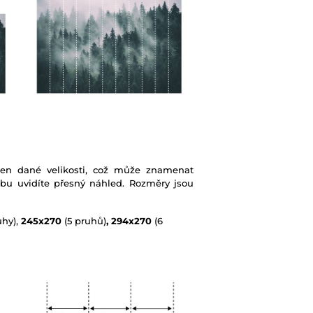
ben dané velikosti, což může znamenat
ebu uvidíte přesný náhled. Rozměry jsou
uhy),
245x270
(5 pruhů)
, 294x270
(6