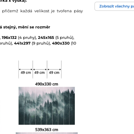
řka x výška):
Zobrazit všechny 
 přičemž každá velikost je tvořena pásy
Technologie tapet
vá stejný, mění se rozměr
,
196x132
(4 pruhy),
245x165
(5 pruhů),
pruhů),
441x297
(9 pruhů),
490x330
(10