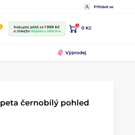
Přihlásit se
0
e
Nakupte ještě za
1 999 Kč
0 Kč
a získejte
dopravu zdarma
Výprodej
apeta černobílý pohled