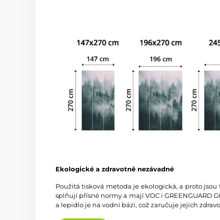
Ekologické a zdravotně nezávadné
Použitá tisková metoda je ekologická, a proto jsou
splňují přísné normy a mají VOC i GREENGUARD GOL
a lepidlo je na vodní bázi, což zaručuje jejich zdra