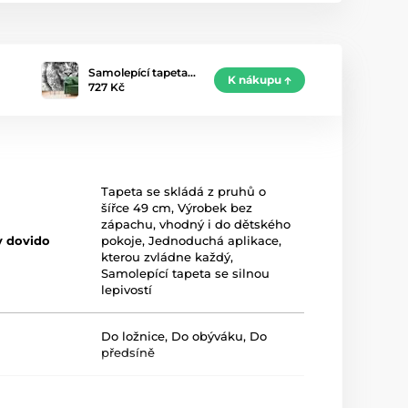
Samolepící tapeta…
K nákupu
727 Kč
Tapeta se skládá z pruhů o
šířce 49 cm
,
Výrobek bez
zápachu, vhodný i do dětského
y dovido
pokoje
,
Jednoduchá aplikace,
kterou zvládne každý
,
Samolepící tapeta se silnou
lepivostí
Do ložnice
,
Do obýváku
,
Do
předsíně
Šedá