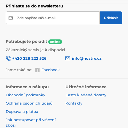
Přihlaste se do newsletteru
Zde napište váš e-mail
Přihlásit
Potřebujete poradit
online
Zákaznický servis je k dispozici
+420 228 222 526
info@nostre.cz
Jsme také na:
Facebook
Ekologické a zdravotně nezávadné
Použitá tisková metoda je ekologická, a proto jsou
Informace o nákupu
Užitečné informace
tapety vhodné do jakékoli místnosti. Barvy splňují
Obchodní podmínky
Často kladené dotazy
přísné normy a mají VOC i GREENGUARD GOLD
certifikaci. Navíc jsou bez obsahu PVC a lepidlo je na
Ochrana osobních údajů
Kontakty
vodní bázi, což zaručuje jejich zdravotní nezávadnost.
Doprava a platba
Jak postupovat při vrácení
zboží