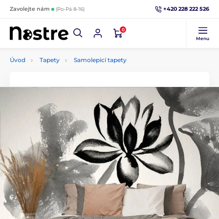
+420 228 222 526
Zavolejte nám
(Po-Pá 8-16)
0
Menu
Úvod
Tapety
Samolepicí tapety