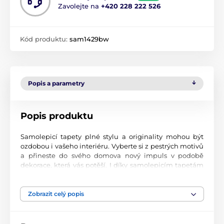
Zavolejte na
+420 228 222 526
Kód produktu:
sam1429bw
Popis a parametry
Popis produktu
Samolepicí tapety plné stylu a originality mohou být
ozdobou i vašeho interiéru. Vyberte si z pestrých motivů
a přineste do svého domova nový impuls v podobě
dekorace, která vás potěší. I díky samolepicím tapetám
si vytvoříte příjemné prostředí, kam se budete rádi
vracet.
Zobrazit celý popis
Perfektní tiskové zpracování
Naše samolepicí tapety jsou potištěny na kvalitní