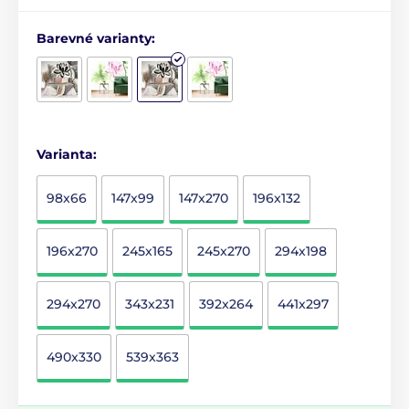
Barevné varianty:
Varianta:
98x66
147x99
147x270
196x132
196x270
245x165
245x270
294x198
294x270
343x231
392x264
441x297
490x330
539x363