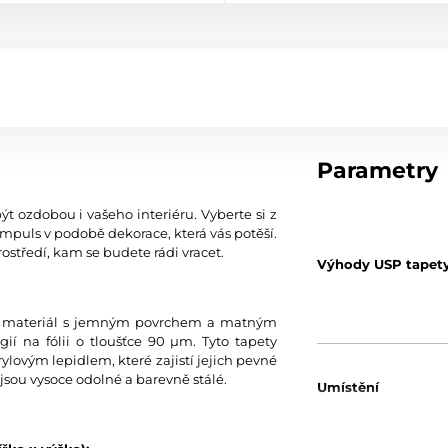
Parametry
ýt ozdobou i vašeho interiéru. Vyberte si z
mpuls v podobě dekorace, která vás potěší.
ostředí, kam se budete rádi vracet.
Výhody USP tapet
tní materiál s jemným povrchem a matným
í na fólii o tloušťce 90 µm. Tyto tapety
ylovým lepidlem, které zajistí jejich pevné
jsou vysoce odolné a barevně stálé.
Umístění