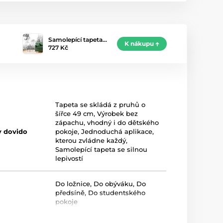
Samolepící tapeta…
K nákupu
727 Kč
Tapeta se skládá z pruhů o
šířce 49 cm
,
Výrobek bez
zápachu, vhodný i do dětského
y dovido
pokoje
,
Jednoduchá aplikace,
kterou zvládne každý
,
Samolepící tapeta se silnou
lepivostí
Do ložnice
,
Do obýváku
,
Do
předsíně
,
Do studentského
pokoje