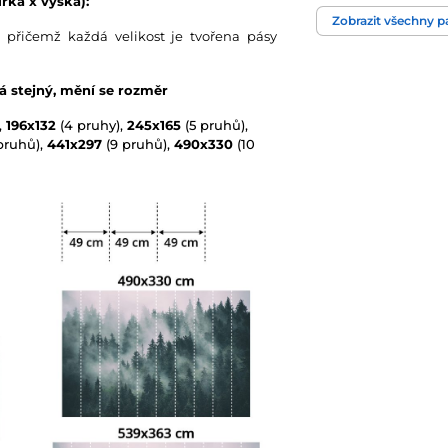
řka x výška):
Barva
Zobrazit všechny 
 přičemž každá velikost je tvořena pásy
Technologie tapet
vá stejný, mění se rozměr
,
196x132
(4 pruhy),
245x165
(5 pruhů),
pruhů),
441x297
(9 pruhů),
490x330
(10