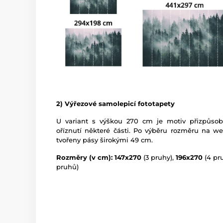
2) Výřezové samolepicí fototapety
U variant s výškou 270 cm je motiv přizpůso
oříznutí některé části. Po výběru rozměru na w
tvořeny pásy širokými 49 cm.
Rozměry (v cm): 147x270
(3 pruhy),
196x270
(4 pr
pruhů)