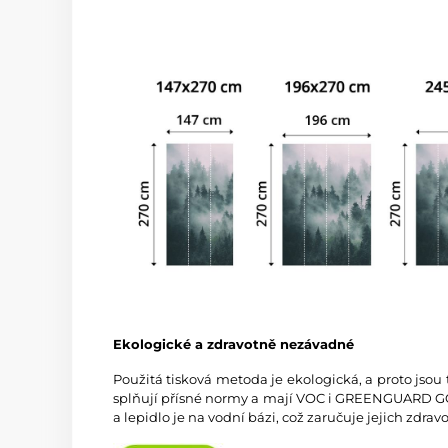
Ekologické a zdravotně nezávadné
Použitá tisková metoda je ekologická, a proto jsou
splňují přísné normy a mají VOC i GREENGUARD GOL
a lepidlo je na vodní bázi, což zaručuje jejich zdra