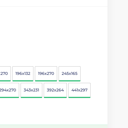
x270
196x132
196x270
245x165
294x270
343x231
392x264
441x297