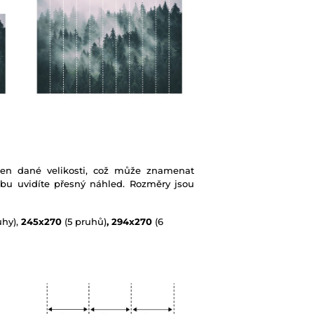
ben dané velikosti, což může znamenat
ebu uvidíte přesný náhled. Rozměry jsou
uhy),
245x270
(5 pruhů)
, 294x270
(6