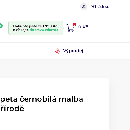
Přihlásit se
0
e
Nakupte ještě za
1 999 Kč
0 Kč
a získejte
dopravu zdarma
Výprodej
apeta černobílá malba
přírodě