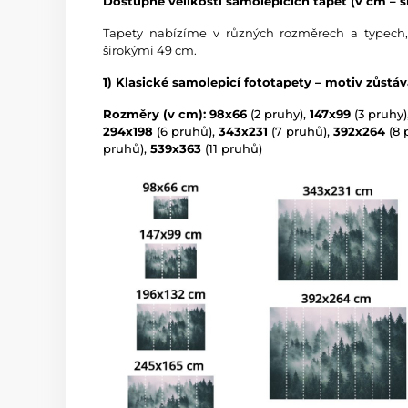
Dostupné velikosti samolepicích tapet (v cm – ší
Tapety nabízíme v různých rozměrech a typech,
širokými 49 cm.
1) Klasické samolepicí fototapety – motiv zůstá
Rozměry (v cm): 98x66
(2 pruhy),
147x99
(3 pruhy)
294x198
(6 pruhů),
343x231
(7 pruhů),
392x264
(8 
pruhů),
539x363
(11 pruhů)