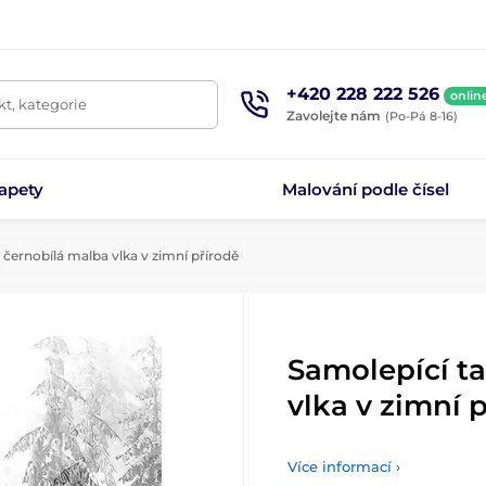
+420 228 222 526
onlin
t, kategorie
Zavolejte nám
(Po-Pá 8-16)
apety
Malování podle čísel
černobílá malba vlka v zimní přírodě
Samolepící t
vlka v zimní 
Více informací ›