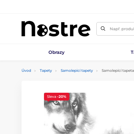
Např. produk
Obrazy
T
Úvod
Tapety
Samolepicí tapety
Samolepící tapeta 
Sleva
-20%