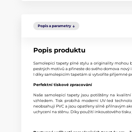
Popis a parametry
Popis produktu
Samolepicí tapety plné stylu a originality mohou b
pestrých motivů a přineste do svého domova nový i
I díky samolepicím tapetám si vytvoříte příjemné pr
Perfektní tiskové zpracování
Naše samolepicí tapety jsou potištěny na kvali
vzhledem. Tisk probíhá moderní UV-led technologi
neobsahují PVC a jsou opatřeny silně přilnavým akr
uchycení na stěnu. Díky použití inkoustového tisku 