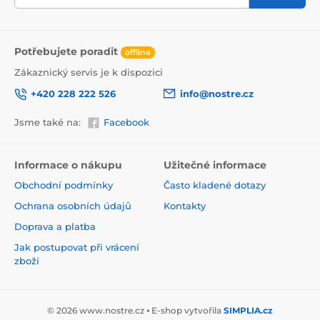
Potřebujete poradit
offline
Zákaznický servis je k dispozici
+420 228 222 526
info@nostre.cz
Jsme také na:
Facebook
Ekologické a zdravotně nezávadné
Použitá tisková metoda je ekologická, a proto jsou
Informace o nákupu
Užitečné informace
tapety vhodné do jakékoli místnosti. Barvy splňují
Obchodní podmínky
Často kladené dotazy
přísné normy a mají VOC i GREENGUARD GOLD
certifikaci. Navíc jsou bez obsahu PVC a lepidlo je na
Ochrana osobních údajů
Kontakty
vodní bázi, což zaručuje jejich zdravotní nezávadnost.
Doprava a platba
Jak postupovat při vrácení
zboží
© 2026 www.nostre.cz ⦁ E-shop vytvořila
SIMPLIA.cz