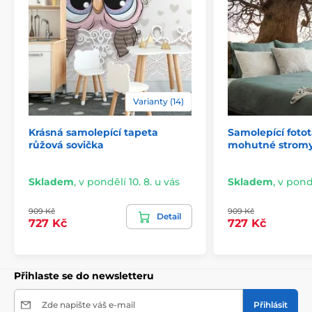
Varianty (14)
Krásná samolepící tapeta
Samolepící foto
2) Výřezové samolepicí fototapety
růžová sovička
mohutné stromy
U variant s výškou 270 cm je motiv přizpůsoben dané
velikosti, což může znamenat oříznutí některé části.
Skladem
,
v pondělí 10. 8. u vás
Skladem
,
v pondě
Po výběru rozměru na webu uvidíte přesný náhled.
Rozměry jsou tvořeny pásy širokými 49 cm.
909 Kč
909 Kč
Detail
727 Kč
727 Kč
Rozměry (v cm): 147x270
(3 pruhy),
196x270
(4 pruhy),
245x270
(5 pruhů)
, 294x270
(6 pruhů)
Přihlaste se do newsletteru
Zde napište váš e-mail
Přihlásit