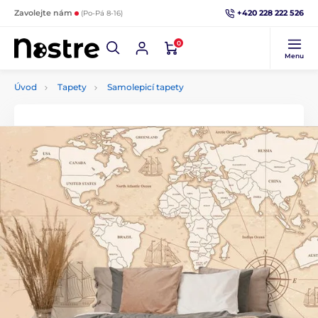
+420 228 222 526
Zavolejte nám
(Po-Pá 8-16)
0
Menu
Úvod
Tapety
Samolepicí tapety