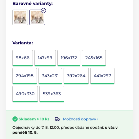
Barevné varianty:
Varianta:
98x66
147x99
196x132
245x165
294x198
343x231
392x264
441x297
490x330
539x363
Možnosti dopravy ›
Skladem > 10 ks
Objednávky do 7. 8. 12:00, předpokládané dodání:
u vás v
pondělí 10. 8.