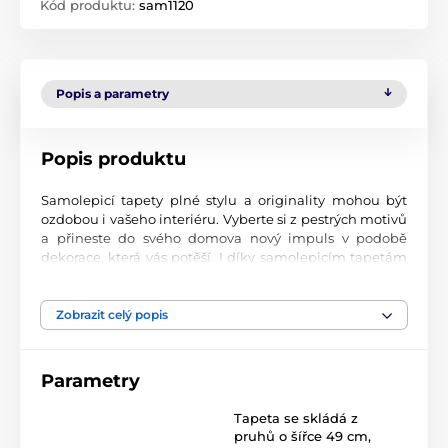
Kód produktu:
sam1120
Popis a parametry
Popis produktu
Samolepicí tapety plné stylu a originality mohou být
ozdobou i vašeho interiéru. Vyberte si z pestrých motivů
a přineste do svého domova nový impuls v podobě
dekorace, která vás potěší. I díky samolepicím tapetám
si vytvoříte příjemné prostředí, kam se budete rádi
vracet.
Zobrazit celý popis
Perfektní tiskové zpracování
Naše samolepicí tapety jsou potištěny na kvalitní
Parametry
materiál s jemným povrchem a matným vzhledem. Tisk
probíhá moderní UV-led technologií na fólii o tloušťce
Tapeta se skládá z
90 µm. Tyto tapety neobsahují PVC a jsou opatřeny silně
pruhů o šířce 49 cm
,
přilnavým akrylovým lepidlem, které zajistí jejich pevné