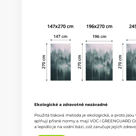
Ekologické a zdravotně nezávadné
Použitá tisková metoda je ekologická, a proto jsou
splňují přísné normy a mají VOC i GREENGUARD GOL
a lepidlo je na vodní bázi, což zaručuje jejich zdra