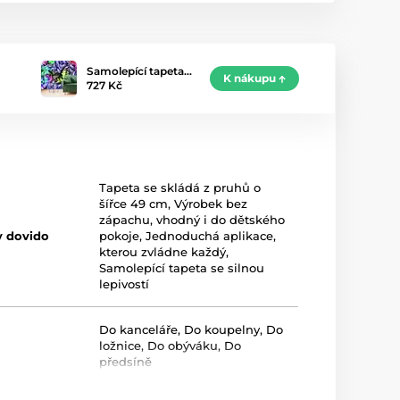
Samolepící tapeta…
K nákupu
727 Kč
Tapeta se skládá z pruhů o
šířce 49 cm
,
Výrobek bez
zápachu, vhodný i do dětského
y dovido
pokoje
,
Jednoduchá aplikace,
kterou zvládne každý
,
Samolepící tapeta se silnou
lepivostí
Do kanceláře
,
Do koupelny
,
Do
ložnice
,
Do obýváku
,
Do
předsíně