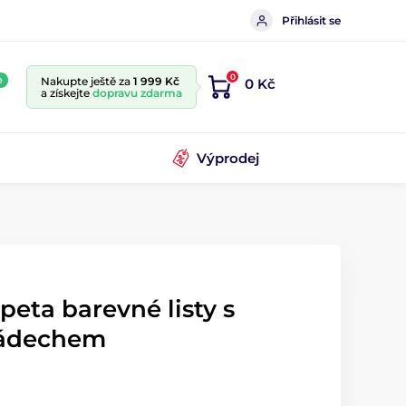
Přihlásit se
0
e
Nakupte ještě za
1 999 Kč
0 Kč
a získejte
dopravu zdarma
Výprodej
peta barevné listy s
nádechem