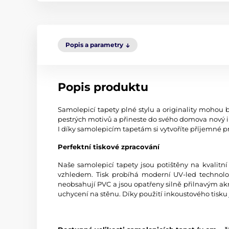
Popis a parametry
Popis produktu
Samolepicí tapety plné stylu a originality mohou b
pestrých motivů a přineste do svého domova nový i
I díky samolepicím tapetám si vytvoříte příjemné pr
Perfektní tiskové zpracování
Naše samolepicí tapety jsou potištěny na kvali
vzhledem. Tisk probíhá moderní UV-led technologi
neobsahují PVC a jsou opatřeny silně přilnavým akr
uchycení na stěnu. Díky použití inkoustového tisku 