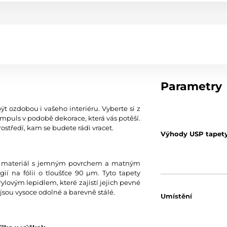
Parametry
ýt ozdobou i vašeho interiéru. Vyberte si z
mpuls v podobě dekorace, která vás potěší.
ostředí, kam se budete rádi vracet.
Výhody USP tapet
tní materiál s jemným povrchem a matným
í na fólii o tloušťce 90 µm. Tyto tapety
ylovým lepidlem, které zajistí jejich pevné
jsou vysoce odolné a barevně stálé.
Umístění