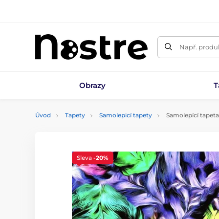
Např. produk
Obrazy
T
Úvod
Tapety
Samolepicí tapety
Samolepící tapeta
Sleva
-20%