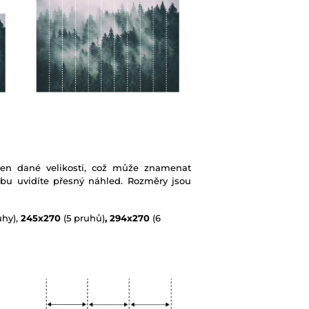
ben dané velikosti, což může znamenat
ebu uvidíte přesný náhled. Rozměry jsou
uhy),
245x270
(5 pruhů)
, 294x270
(6