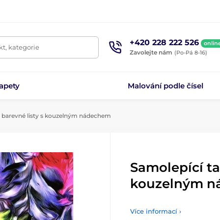
+420 228 222 526
onlin
t, kategorie
Zavolejte nám
(Po-Pá 8-16)
apety
Malování podle čísel
 barevné listy s kouzelným nádechem
Samolepící ta
kouzelným 
Více informací ›