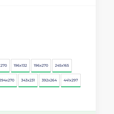
x270
196x132
196x270
245x165
294x270
343x231
392x264
441x297