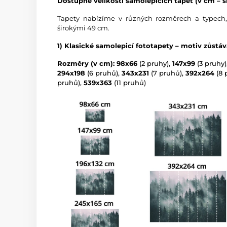
Dostupné velikosti samolepicích tapet (v cm – ší
Tapety nabízíme v různých rozměrech a typech,
širokými 49 cm.
1) Klasické samolepicí fototapety – motiv zůstá
Rozměry (v cm): 98x66
(2 pruhy),
147x99
(3 pruhy)
294x198
(6 pruhů),
343x231
(7 pruhů),
392x264
(8 
pruhů),
539x363
(11 pruhů)