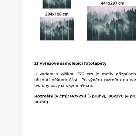
2) Výřezové samolepicí fototapety
U variant s výškou 270 cm je motiv přizpůso
oříznutí některé části. Po výběru rozměru na w
tvořeny pásy širokými 49 cm.
Rozměry (v cm): 147x270
(3 pruhy),
196x270
(4 pr
pruhů)