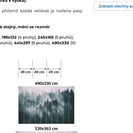
řka x výška):
Barva
Zobrazit všechny 
 přičemž každá velikost je tvořena pásy
Technologie tapet
vá stejný, mění se rozměr
,
196x132
(4 pruhy),
245x165
(5 pruhů),
pruhů),
441x297
(9 pruhů),
490x330
(10