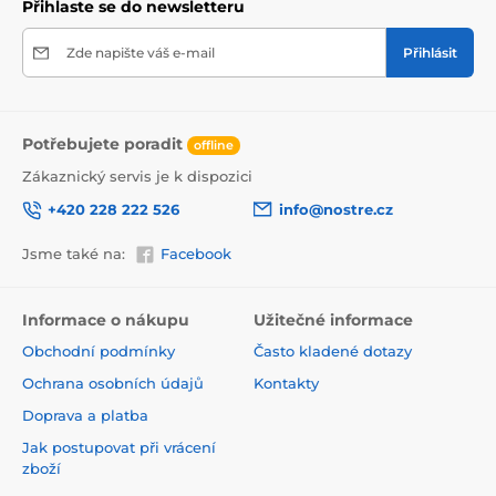
Přihlaste se do newsletteru
Zde napište váš e-mail
Přihlásit
Potřebujete poradit
offline
Zákaznický servis je k dispozici
+420 228 222 526
info@nostre.cz
Jsme také na:
Facebook
Ekologické a zdravotně nezávadné
Použitá tisková metoda je ekologická, a proto jsou
Informace o nákupu
Užitečné informace
tapety vhodné do jakékoli místnosti. Barvy splňují
Obchodní podmínky
Často kladené dotazy
přísné normy a mají VOC i GREENGUARD GOLD
certifikaci. Navíc jsou bez obsahu PVC a lepidlo je na
Ochrana osobních údajů
Kontakty
vodní bázi, což zaručuje jejich zdravotní nezávadnost.
Doprava a platba
Jak postupovat při vrácení
zboží