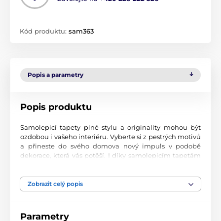
Kód produktu:
sam363
Popis a parametry
Popis produktu
Samolepicí tapety plné stylu a originality mohou být
ozdobou i vašeho interiéru. Vyberte si z pestrých motivů
a přineste do svého domova nový impuls v podobě
dekorace, která vás potěší. I díky samolepicím tapetám
si vytvoříte příjemné prostředí, kam se budete rádi
vracet.
Zobrazit celý popis
Perfektní tiskové zpracování
Naše samolepicí tapety jsou potištěny na kvalitní
Parametry
materiál s jemným povrchem a matným vzhledem. Tisk