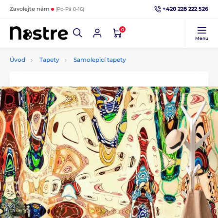
+420 228 222 526
Zavolejte nám
(Po-Pá 8-16)
0
Menu
Úvod
Tapety
Samolepicí tapety