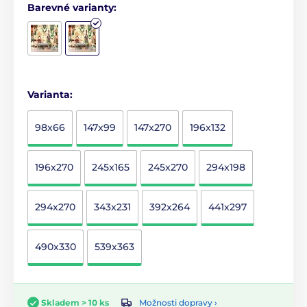
Barevné varianty:
Varianta:
98x66
147x99
147x270
196x132
196x270
245x165
245x270
294x198
294x270
343x231
392x264
441x297
490x330
539x363
Možnosti dopravy ›
Skladem > 10 ks