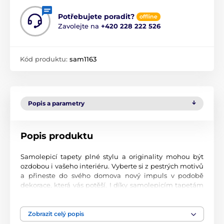
Potřebujete poradit?
offline
Zavolejte na
+420 228 222 526
Kód produktu:
sam1163
Popis a parametry
Popis produktu
Samolepicí tapety plné stylu a originality mohou být
ozdobou i vašeho interiéru. Vyberte si z pestrých motivů
a přineste do svého domova nový impuls v podobě
dekorace, která vás potěší. I díky samolepicím tapetám
si vytvoříte příjemné prostředí, kam se budete rádi
vracet.
Zobrazit celý popis
Perfektní tiskové zpracování