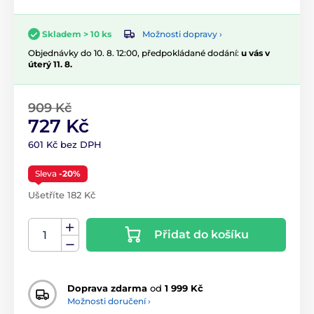
Možnosti dopravy ›
Skladem > 10 ks
Objednávky do 10. 8. 12:00, předpokládané dodání:
u vás v
úterý 11. 8.
909 Kč
727 Kč
601 Kč bez DPH
Sleva
-20%
Ušetříte 182 Kč
Přidat do košíku
Doprava zdarma
od
1 999 Kč
Možnosti doručení ›