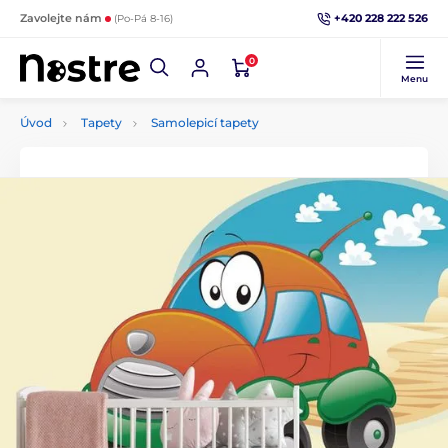
+420 228 222 526
Zavolejte nám
(Po-Pá 8-16)
0
Menu
Úvod
Tapety
Samolepicí tapety