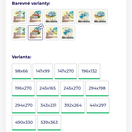
Barevné varianty:
Varianta:
98x66
147x99
147x270
196x132
196x270
245x165
245x270
294x198
294x270
343x231
392x264
441x297
490x330
539x363