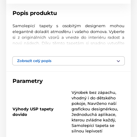
Popis produktu
Samolepicí tapety s osobitým designem mohou
elegantně doladit atmosféru i vašeho domova. Vyberte
si z originálních vzorů a vneste do interiéru radost a
nový nádech. Díky těmto tapetám si snadno vytvoříte
prostor, ve kterém se budete cítit skvěle.
Precizní tisková kvalita
Zobrazit celý popis
Tapety se tisknou na prvotřídní materiál s jemnou
texturou a matným finišem. Moderní UV-led
Parametry
technologie nanáší potisk na fólii o tloušťce 90 µm.
Tapety neobsahují PVC a jsou opatřeny kvalitním
Výrobek bez zápachu,
akrylovým lepidlem s vysokou přilnavostí, které zajišťuje
vhodný i do dětského
dokonalé uchycení. Díky technologii tisku jsou velmi
pokoje
,
Navrženo naší
odolné a barevně stálé.
Výhody USP tapety
grafickou designérkou
,
dovido
Jednoduchá aplikace,
kterou zvládne každý
,
Samolepící tapeta se
Rozměr tapety v roli (šířka x výška v cm):
silnou lepivostí