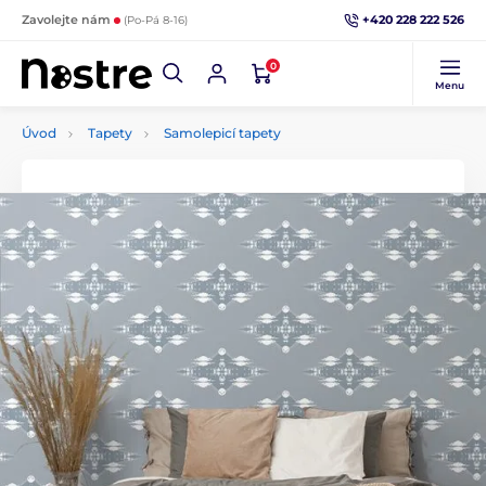
+420 228 222 526
Zavolejte nám
(Po-Pá 8-16)
0
Menu
Úvod
Tapety
Samolepicí tapety