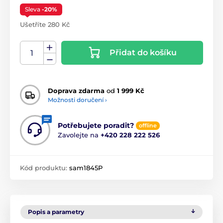
Sleva
-20%
Ušetříte 280 Kč
Přidat do košíku
Doprava zdarma
od
1 999 Kč
Možnosti doručení ›
Potřebujete poradit?
offline
Zavolejte na
+420 228 222 526
Kód produktu:
sam1845P
Popis a parametry