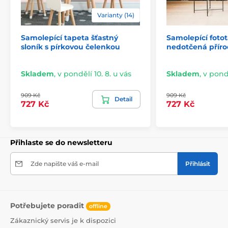
lepidlo je založeno na vodní bázi.
Varianty (14)
Samolepící tapeta šťastný
Samolepící foto
sloník s pírkovou čelenkou
nedotčená přír
Skladem
,
v pondělí 10. 8. u vás
Skladem
,
v pondě
909 Kč
909 Kč
Detail
727 Kč
727 Kč
Přihlaste se do newsletteru
Snadná a rychlá instalace
Zde napište váš e-mail
Přihlásit
Před aplikací se ujistěte, že je stěna hladká, čistá a
zbavená mastnoty i prachu. Pro ideální výsledek
doporučujeme povrch napenetrovat. Díky vysoké
lepivosti a pružnosti tapet je jejich lepení snadné a
Potřebujete poradit
zvládne ho každý. Odstranění tapety je rovněž
offline
jednoduché. V případě potřeby můžete využít náš
Zákaznický servis je k dispozici
podrobný návod.