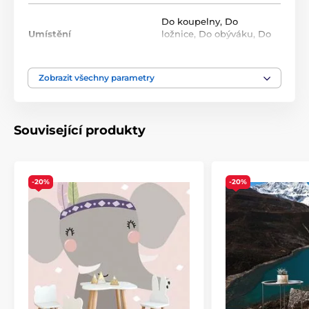
Roli tvoří opakující se vzor, který na sebe navazuje bez
viditelných přechodů. Standardní rozměr jedné role
Do koupelny
,
Do
je
49x1000 cm
.
Umístění
ložnice
,
Do obýváku
,
Do
předsíně
Zobrazit všechny parametry
Barva
Fialová
,
Modrá
Technologie tapet
Omyvatelné
,
Samolepící
Související produkty
-20%
-20%
Ekologické a zdravotně nezávadné
Použitá technologie je šetrná k životnímu prostředí, což
zajišťuje bezpečnost použití v jakékoli místnosti.
Použité barvy splňují přísné normy chemické
bezpečnosti a mají certifikace VOC a GREENGUARD
GOLD. Naše samolepicí tapety navíc neobsahují PVC a