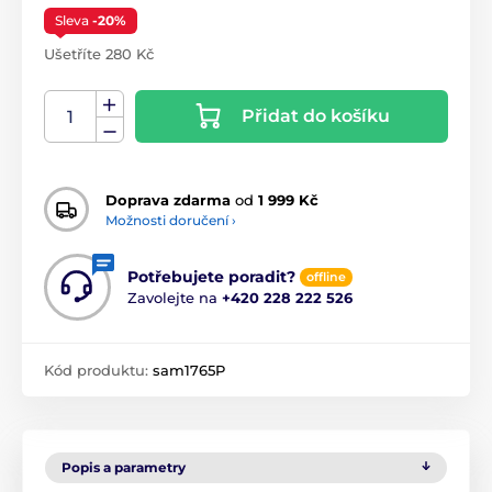
Sleva
-20%
Ušetříte 280 Kč
Přidat do košíku
Doprava zdarma
od
1 999 Kč
Možnosti doručení ›
Potřebujete poradit?
offline
Zavolejte na
+420 228 222 526
Kód produktu:
sam1765P
Popis a parametry