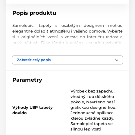
Popis produktu
Samolepicí tapety s osobitým designem mohou
elegantně doladit atmosféru i vašeho domova. Vyberte
si z originálních vzorů a vneste do interiéru radost a
nový nádech. Díky těmto tapetám si snadno vytvoříte
prostor, ve kterém se budete cítit skvěle.
Precizní tisková kvalita
Zobrazit celý popis
Tapety se tisknou na prvotřídní materiál s jemnou
texturou a matným finišem. Moderní UV-led
Parametry
technologie nanáší potisk na fólii o tloušťce 90 µm.
Tapety neobsahují PVC a jsou opatřeny kvalitním
Výrobek bez zápachu,
akrylovým lepidlem s vysokou přilnavostí, které zajišťuje
vhodný i do dětského
dokonalé uchycení. Díky technologii tisku jsou velmi
pokoje
,
Navrženo naší
odolné a barevně stálé.
Výhody USP tapety
grafickou designérkou
,
dovido
Jednoduchá aplikace,
kterou zvládne každý
,
Samolepící tapeta se
Rozměr tapety v roli (šířka x výška v cm):
silnou lepivostí