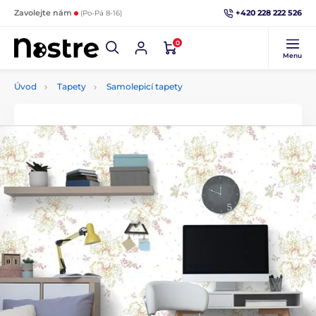
+420 228 222 526
Zavolejte nám
(Po-Pá 8-16)
0
Menu
Úvod
Tapety
Samolepicí tapety