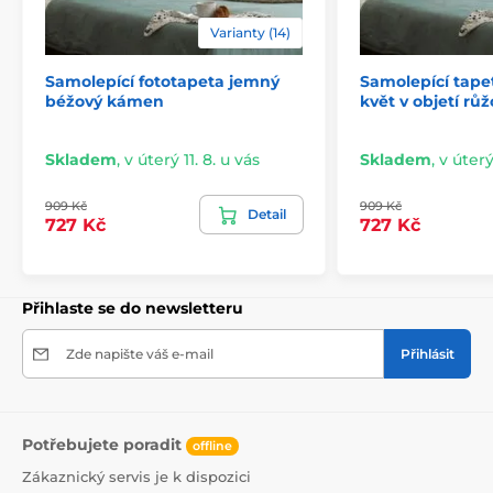
lepidlo je založeno na vodní bázi.
Varianty (14)
Samolepící fototapeta jemný
Samolepící tape
béžový kámen
květ v objetí rů
Skladem
,
v úterý 11. 8. u vás
Skladem
,
v úterý
909 Kč
909 Kč
Detail
727 Kč
727 Kč
Přihlaste se do newsletteru
Snadná a rychlá instalace
Zde napište váš e-mail
Přihlásit
Před aplikací se ujistěte, že je stěna hladká, čistá a
zbavená mastnoty i prachu. Pro ideální výsledek
doporučujeme povrch napenetrovat. Díky vysoké
lepivosti a pružnosti tapet je jejich lepení snadné a
Potřebujete poradit
zvládne ho každý. Odstranění tapety je rovněž
offline
jednoduché. V případě potřeby můžete využít náš
Zákaznický servis je k dispozici
podrobný návod.