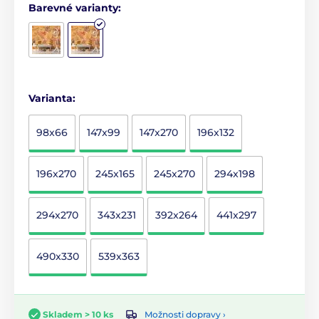
Barevné varianty:
Varianta:
98x66
147x99
147x270
196x132
196x270
245x165
245x270
294x198
294x270
343x231
392x264
441x297
490x330
539x363
Možnosti dopravy ›
Skladem > 10 ks