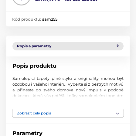
Kód produktu:
sam255
Popis a parametry
Popis produktu
Samolepicí tapety plné stylu a originality mohou být
ozdobou i vašeho interiéru. Vyberte si z pestrých motivů
a přineste do svého domova nový impuls v podobě
dekorace, která vás potěší. I díky samolepicím tapetám
si vytvoříte příjemné prostředí, kam se budete rádi
vracet.
Zobrazit celý popis
Perfektní tiskové zpracování
Naše samolepicí tapety jsou potištěny na kvalitní
Parametry
materiál s jemným povrchem a matným vzhledem. Tisk