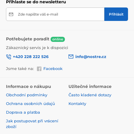
Přihlaste se do newsletteru
Zde napište váš e-mail
Přihlásit
Potřebujete poradit
online
Zákaznický servis je k dispozici
+420 228 222 526
info@nostre.cz
Jsme také na:
Facebook
Ekologické a zdravotně nezávadné
Použitá tisková metoda je ekologická, a proto jsou
Informace o nákupu
Užitečné informace
tapety vhodné do jakékoli místnosti. Barvy splňují
Obchodní podmínky
Často kladené dotazy
přísné normy a mají VOC i GREENGUARD GOLD
certifikaci. Navíc jsou bez obsahu PVC a lepidlo je na
Ochrana osobních údajů
Kontakty
vodní bázi, což zaručuje jejich zdravotní nezávadnost.
Doprava a platba
Jak postupovat při vrácení
zboží