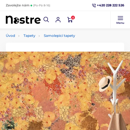
+420 228 222 526
Zavolejte nám
(Po-Pá 8-16)
0
Menu
Úvod
Tapety
Samolepicí tapety