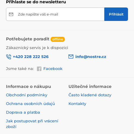
Přihlaste se do newsletteru
Zde napište váš e-mail
Přihlásit
Potřebujete poradit
offline
Zákaznický servis je k dispozici
+420 228 222 526
info@nostre.cz
Jsme také na:
Facebook
Ekologické a zdravotně nezávadné
Použitá tisková metoda je ekologická, a proto jsou
Informace o nákupu
Užitečné informace
tapety vhodné do jakékoli místnosti. Barvy splňují
Obchodní podmínky
Často kladené dotazy
přísné normy a mají VOC i GREENGUARD GOLD
certifikaci. Navíc jsou bez obsahu PVC a lepidlo je na
Ochrana osobních údajů
Kontakty
vodní bázi, což zaručuje jejich zdravotní nezávadnost.
Doprava a platba
Jak postupovat při vrácení
zboží