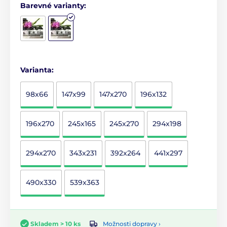
Barevné varianty:
Varianta:
98x66
147x99
147x270
196x132
196x270
245x165
245x270
294x198
294x270
343x231
392x264
441x297
490x330
539x363
Možnosti dopravy ›
Skladem > 10 ks