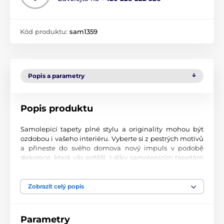
Kód produktu:
sam1359
Popis a parametry
Popis produktu
Samolepicí tapety plné stylu a originality mohou být
ozdobou i vašeho interiéru. Vyberte si z pestrých motivů
a přineste do svého domova nový impuls v podobě
dekorace, která vás potěší. I díky samolepicím tapetám
si vytvoříte příjemné prostředí, kam se budete rádi
vracet.
Zobrazit celý popis
Perfektní tiskové zpracování
Naše samolepicí tapety jsou potištěny na kvalitní
Parametry
materiál s jemným povrchem a matným vzhledem. Tisk