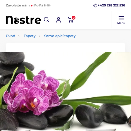
+420 228 222 526
Zavolejte nám
(Po-Pá 8-16)
0
Menu
Úvod
Tapety
Samolepicí tapety