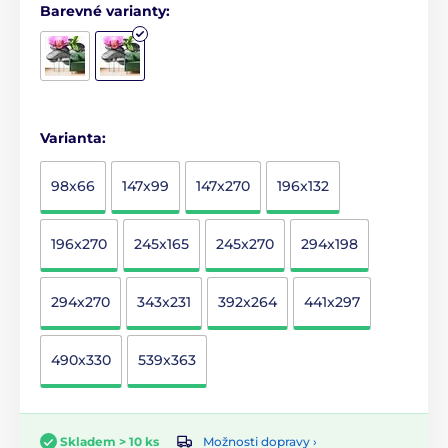
Barevné varianty:
Varianta:
98x66
147x99
147x270
196x132
196x270
245x165
245x270
294x198
294x270
343x231
392x264
441x297
490x330
539x363
Možnosti dopravy ›
Skladem > 10 ks