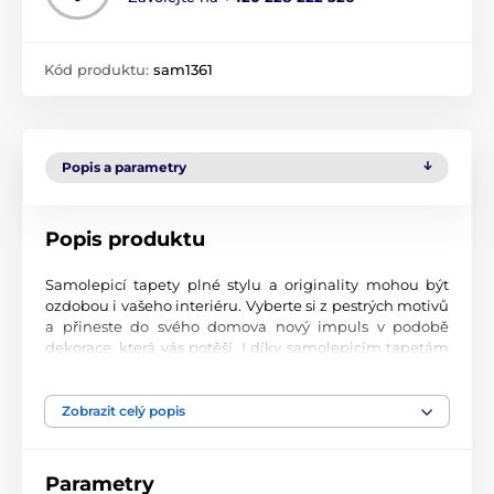
Kód produktu:
sam1361
Popis a parametry
Popis produktu
Samolepicí tapety plné stylu a originality mohou být
ozdobou i vašeho interiéru. Vyberte si z pestrých motivů
a přineste do svého domova nový impuls v podobě
dekorace, která vás potěší. I díky samolepicím tapetám
si vytvoříte příjemné prostředí, kam se budete rádi
vracet.
Zobrazit celý popis
Perfektní tiskové zpracování
Naše samolepicí tapety jsou potištěny na kvalitní
Parametry
materiál s jemným povrchem a matným vzhledem. Tisk