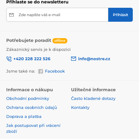
Přihlaste se do newsletteru
Zde napište váš e-mail
Přihlásit
Potřebujete poradit
offline
Zákaznický servis je k dispozici
+420 228 222 526
info@nostre.cz
Jsme také na:
Facebook
Ekologické a zdravotně nezávadné
Použitá tisková metoda je ekologická, a proto jsou
Informace o nákupu
Užitečné informace
tapety vhodné do jakékoli místnosti. Barvy splňují
Obchodní podmínky
Často kladené dotazy
přísné normy a mají VOC i GREENGUARD GOLD
certifikaci. Navíc jsou bez obsahu PVC a lepidlo je na
Ochrana osobních údajů
Kontakty
vodní bázi, což zaručuje jejich zdravotní nezávadnost.
Doprava a platba
Jak postupovat při vrácení
zboží