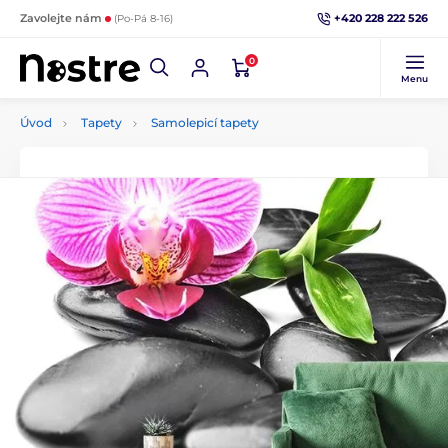
+420 228 222 526
Zavolejte nám
(Po-Pá 8-16)
0
Menu
Úvod
Tapety
Samolepicí tapety