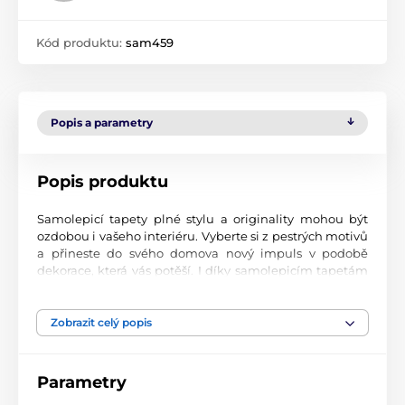
Kód produktu:
sam459
Popis a parametry
Popis produktu
Samolepicí tapety plné stylu a originality mohou být
ozdobou i vašeho interiéru. Vyberte si z pestrých motivů
a přineste do svého domova nový impuls v podobě
dekorace, která vás potěší. I díky samolepicím tapetám
si vytvoříte příjemné prostředí, kam se budete rádi
vracet.
Zobrazit celý popis
Perfektní tiskové zpracování
Naše samolepicí tapety jsou potištěny na kvalitní
Parametry
materiál s jemným povrchem a matným vzhledem. Tisk
probíhá moderní UV-led technologií na fólii o tloušťce