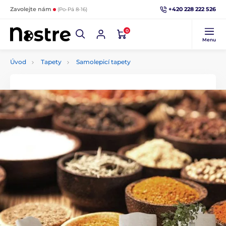
+420 228 222 526
Zavolejte nám
(Po-Pá 8-16)
0
Menu
Úvod
Tapety
Samolepicí tapety