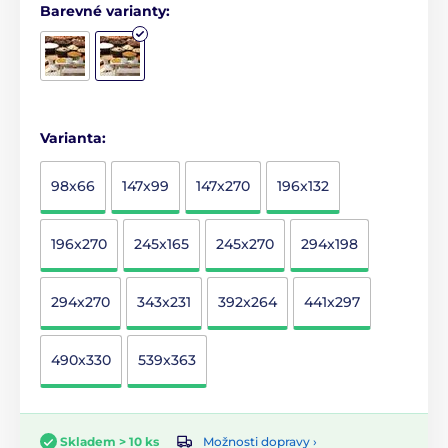
Barevné varianty:
Varianta:
98x66
147x99
147x270
196x132
196x270
245x165
245x270
294x198
294x270
343x231
392x264
441x297
490x330
539x363
Možnosti dopravy ›
Skladem > 10 ks