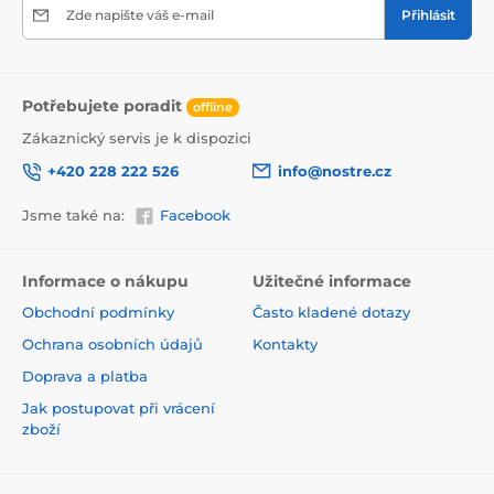
Zde napište váš e-mail
Přihlásit
Potřebujete poradit
offline
Zákaznický servis je k dispozici
+420 228 222 526
info@nostre.cz
Jsme také na:
Facebook
Ekologické a zdravotně nezávadné
Informace o nákupu
Užitečné informace
Použitá tisková metoda je ekologická, a proto jsou
Obchodní podmínky
Často kladené dotazy
tapety vhodné do jakékoli místnosti. Barvy splňují
přísné normy a mají VOC i GREENGUARD GOLD
Ochrana osobních údajů
Kontakty
certifikaci. Navíc jsou bez obsahu PVC a lepidlo je na
Doprava a platba
vodní bázi, což zaručuje jejich zdravotní nezávadnost.
Jak postupovat při vrácení
zboží