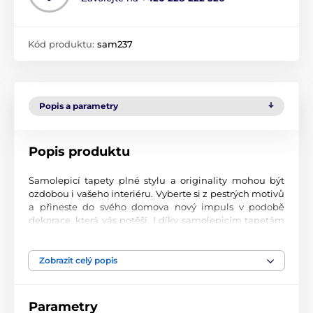
Kód produktu:
sam237
Popis a parametry
Popis produktu
Samolepicí tapety plné stylu a originality mohou být
ozdobou i vašeho interiéru. Vyberte si z pestrých motivů
a přineste do svého domova nový impuls v podobě
dekorace, která vás potěší. I díky samolepicím tapetám
si vytvoříte příjemné prostředí, kam se budete rádi
vracet.
Zobrazit celý popis
Perfektní tiskové zpracování
Naše samolepicí tapety jsou potištěny na kvalitní
Parametry
materiál s jemným povrchem a matným vzhledem. Tisk