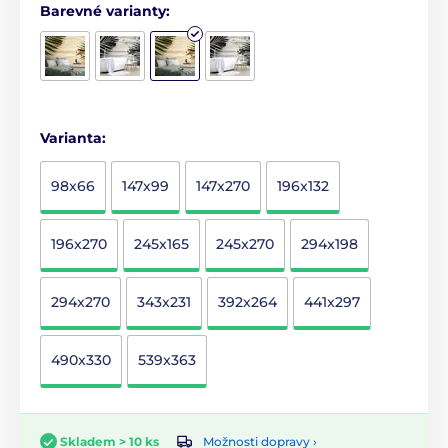
Barevné varianty:
Varianta:
98x66
147x99
147x270
196x132
196x270
245x165
245x270
294x198
294x270
343x231
392x264
441x297
490x330
539x363
Možnosti dopravy ›
Skladem > 10 ks