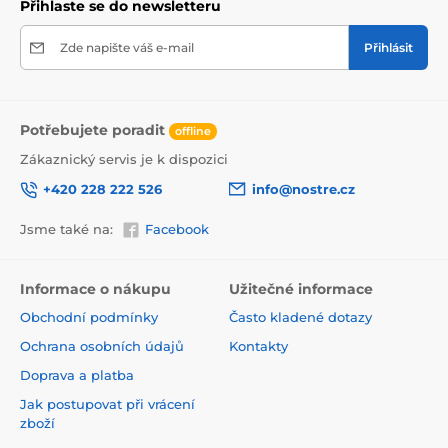
Přihlaste se do newsletteru
Zde napište váš e-mail
Přihlásit
Potřebujete poradit
offline
Zákaznický servis je k dispozici
+420 228 222 526
info@nostre.cz
Jsme také na:
Facebook
Ekologické a zdravotně nezávadné
Použitá tisková metoda je ekologická, a proto jsou
Informace o nákupu
Užitečné informace
tapety vhodné do jakékoli místnosti. Barvy splňují
Obchodní podmínky
Často kladené dotazy
přísné normy a mají VOC i GREENGUARD GOLD
certifikaci. Navíc jsou bez obsahu PVC a lepidlo je na
Ochrana osobních údajů
Kontakty
vodní bázi, což zaručuje jejich zdravotní nezávadnost.
Doprava a platba
Jak postupovat při vrácení
zboží