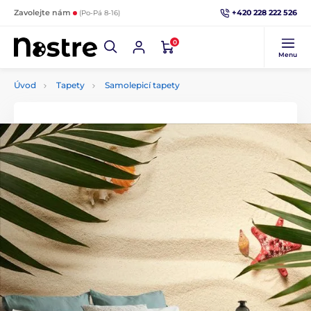
+420 228 222 526
Zavolejte nám
(Po-Pá 8-16)
0
Menu
Úvod
Tapety
Samolepicí tapety