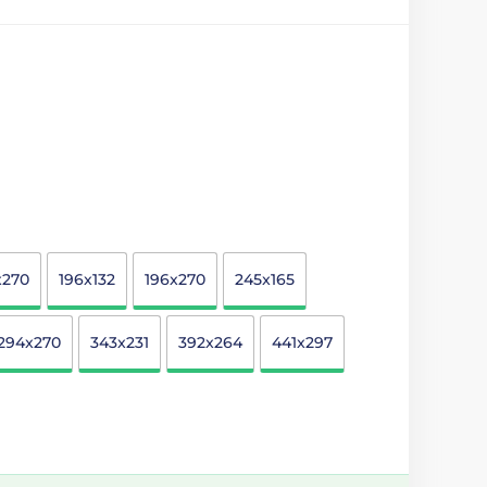
x270
196x132
196x270
245x165
294x270
343x231
392x264
441x297