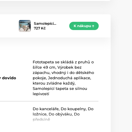
Samolepící…
K nákupu
727 Kč
Fototapeta se skládá z pruhů o
šířce 49 cm
,
Výrobek bez
zápachu, vhodný i do dětského
y dovido
pokoje
,
Jednoduchá aplikace,
kterou zvládne každý
,
Samolepící tapeta se silnou
lepivostí
Do kanceláře
,
Do koupelny
,
Do
ložnice
,
Do obýváku
,
Do
předsíně