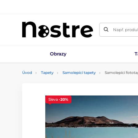
Např. produk
Obrazy
T
Úvod
Tapety
Samolepicí tapety
Samolepící fotota
Sleva
-20%