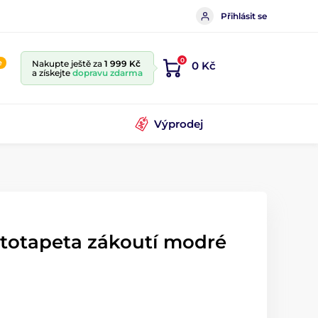
Přihlásit se
0
e
Nakupte ještě za
1 999 Kč
0 Kč
a získejte
dopravu zdarma
Výprodej
ototapeta zákoutí modré