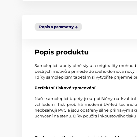
Popis a parametry
Popis produktu
Samolepicí tapety plné stylu a originality mohou b
pestrých motivů a přineste do svého domova nový i
I díky samolepicím tapetám si vytvoříte příjemné pr
Perfektní tiskové zpracování
Naše samolepicí tapety jsou potištěny na kvali
vzhledem. Tisk probíhá moderní UV-led technologi
neobsahují PVC a jsou opatřeny silně přilnavým akr
uchycení na stěnu. Díky použití inkoustového tisku 