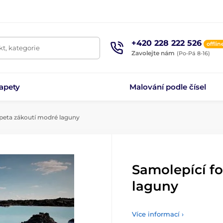
+420 228 222 526
offlin
t, kategorie
Zavolejte nám
(Po-Pá 8-16)
apety
Malování podle čísel
peta zákoutí modré laguny
Samolepící f
laguny
Více informací ›