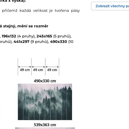
řka x výška):
Barva
Zobrazit všechny 
 přičemž každá velikost je tvořena pásy
Technologie tapet
vá stejný, mění se rozměr
,
196x132
(4 pruhy),
245x165
(5 pruhů),
pruhů),
441x297
(9 pruhů),
490x330
(10