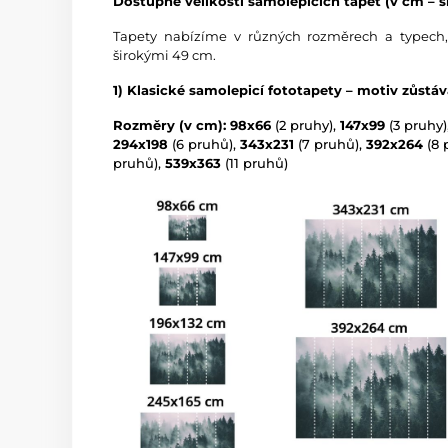
Dostupné velikosti samolepicích tapet (v cm – ší
Tapety nabízíme v různých rozměrech a typech,
širokými 49 cm.
1) Klasické samolepicí fototapety – motiv zůstá
Rozměry (v cm): 98x66
(2 pruhy),
147x99
(3 pruhy)
294x198
(6 pruhů),
343x231
(7 pruhů),
392x264
(8 
pruhů),
539x363
(11 pruhů)