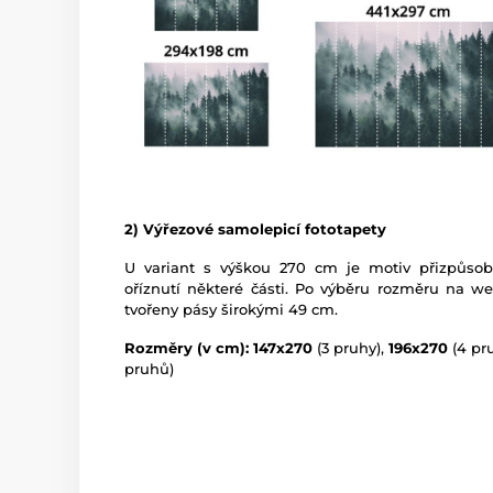
2) Výřezové samolepicí fototapety
U variant s výškou 270 cm je motiv přizpůso
oříznutí některé části. Po výběru rozměru na w
tvořeny pásy širokými 49 cm.
Rozměry (v cm): 147x270
(3 pruhy),
196x270
(4 pr
pruhů)