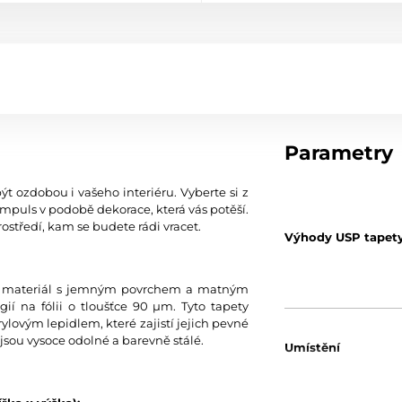
Parametry
ýt ozdobou i vašeho interiéru. Vyberte si z
mpuls v podobě dekorace, která vás potěší.
ostředí, kam se budete rádi vracet.
Výhody USP tapet
tní materiál s jemným povrchem a matným
í na fólii o tloušťce 90 µm. Tyto tapety
ylovým lepidlem, které zajistí jejich pevné
jsou vysoce odolné a barevně stálé.
Umístění