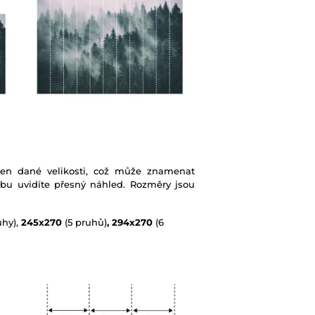
ben dané velikosti, což může znamenat
ebu uvidíte přesný náhled. Rozměry jsou
uhy),
245x270
(5 pruhů)
, 294x270
(6