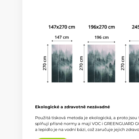
Ekologické a zdravotně nezávadné
Použitá tisková metoda je ekologická, a proto jsou
splňují přísné normy a mají VOC i GREENGUARD GOL
a lepidlo je na vodní bázi, což zaručuje jejich zdra