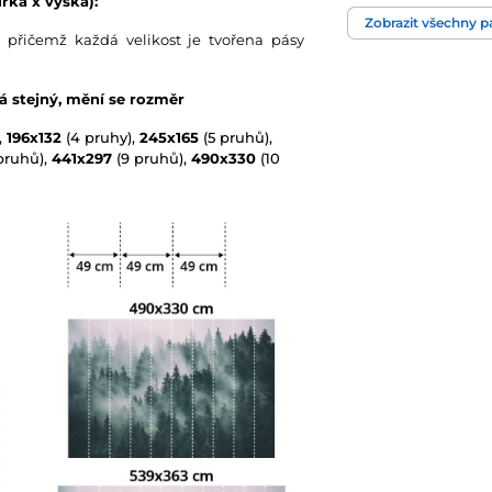
řka x výška):
Barva
Zobrazit všechny 
 přičemž každá velikost je tvořena pásy
Technologie tapet
vá stejný, mění se rozměr
,
196x132
(4 pruhy),
245x165
(5 pruhů),
pruhů),
441x297
(9 pruhů),
490x330
(10