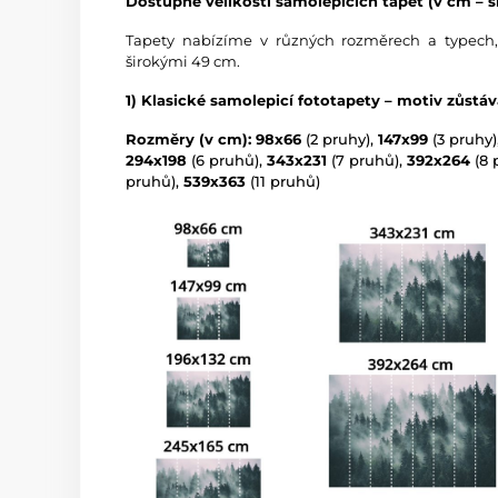
Dostupné velikosti samolepicích tapet (v cm – ší
Tapety nabízíme v různých rozměrech a typech,
širokými 49 cm.
1) Klasické samolepicí fototapety – motiv zůstá
Rozměry (v cm): 98x66
(2 pruhy),
147x99
(3 pruhy)
294x198
(6 pruhů),
343x231
(7 pruhů),
392x264
(8 
pruhů),
539x363
(11 pruhů)