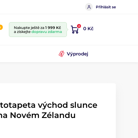
Přihlásit se
0
e
Nakupte ještě za
1 999 Kč
0 Kč
a získejte
dopravu zdarma
Výprodej
ototapeta východ slunce
 na Novém Zélandu