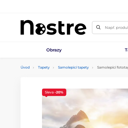
Např. produk
Obrazy
T
Úvod
Tapety
Samolepicí tapety
Samolepící fotot
Sleva
-20%