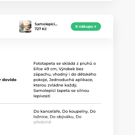
Samolepící…
K nákupu
727 Kč
Fototapeta se skládá z pruhů o
šířce 49 cm
,
Výrobek bez
zápachu, vhodný i do dětského
y dovido
pokoje
,
Jednoduchá aplikace,
kterou zvládne každý
,
Samolepící tapeta se silnou
lepivostí
Do kanceláře
,
Do koupelny
,
Do
ložnice
,
Do obýváku
,
Do
předsíně