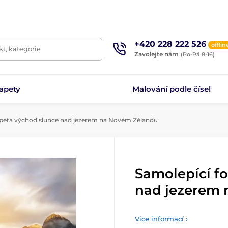
+420 228 222 526
offlin
t, kategorie
Zavolejte nám
(Po-Pá 8-16)
apety
Malování podle čísel
apeta východ slunce nad jezerem na Novém Zélandu
Samolepící f
nad jezerem
Více informací ›