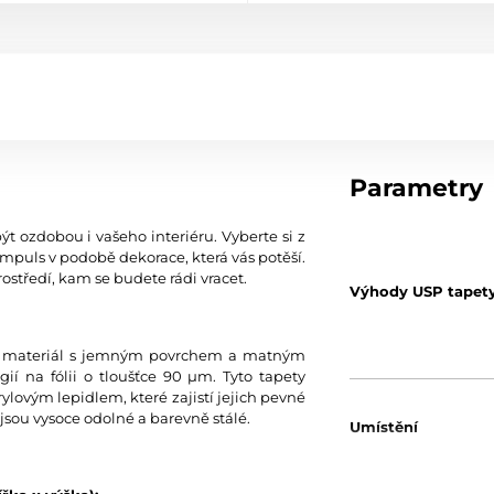
Parametry
ýt ozdobou i vašeho interiéru. Vyberte si z
mpuls v podobě dekorace, která vás potěší.
ostředí, kam se budete rádi vracet.
Výhody USP tapet
tní materiál s jemným povrchem a matným
í na fólii o tloušťce 90 µm. Tyto tapety
ylovým lepidlem, které zajistí jejich pevné
jsou vysoce odolné a barevně stálé.
Umístění