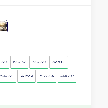
x270
196x132
196x270
245x165
294x270
343x231
392x264
441x297