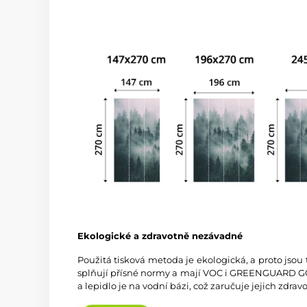
Ekologické a zdravotně nezávadné
Použitá tisková metoda je ekologická, a proto jsou
splňují přísné normy a mají VOC i GREENGUARD GOL
a lepidlo je na vodní bázi, což zaručuje jejich zdra