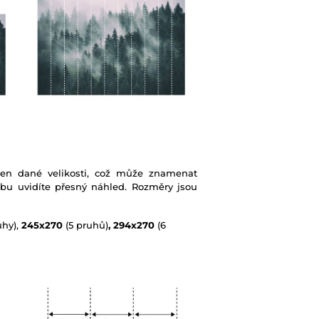
ben dané velikosti, což může znamenat
ebu uvidíte přesný náhled. Rozměry jsou
uhy),
245x270
(5 pruhů)
, 294x270
(6