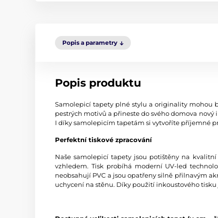
Popis a parametry
Popis produktu
Samolepicí tapety plné stylu a originality mohou b
pestrých motivů a přineste do svého domova nový i
I díky samolepicím tapetám si vytvoříte příjemné pr
Perfektní tiskové zpracování
Naše samolepicí tapety jsou potištěny na kvali
vzhledem. Tisk probíhá moderní UV-led technologi
neobsahují PVC a jsou opatřeny silně přilnavým akr
uchycení na stěnu. Díky použití inkoustového tisku 