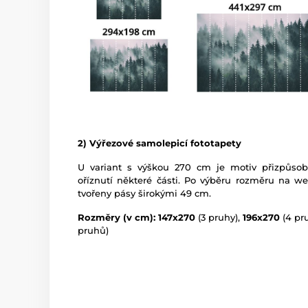
2) Výřezové samolepicí fototapety
U variant s výškou 270 cm je motiv přizpůso
oříznutí některé části. Po výběru rozměru na w
tvořeny pásy širokými 49 cm.
Rozměry (v cm): 147x270
(3 pruhy),
196x270
(4 pr
pruhů)