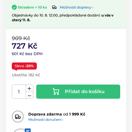
Možnosti dopravy ›
Skladem > 10 ks
Objednávky do 10. 8. 12:00, předpokládané dodání:
u vás v
úterý 11. 8.
909 Kč
727 Kč
601 Kč bez DPH
Sleva
-20%
Ušetříte 182 Kč
Přidat do košíku
Doprava zdarma
od
1 999 Kč
Možnosti doručení ›