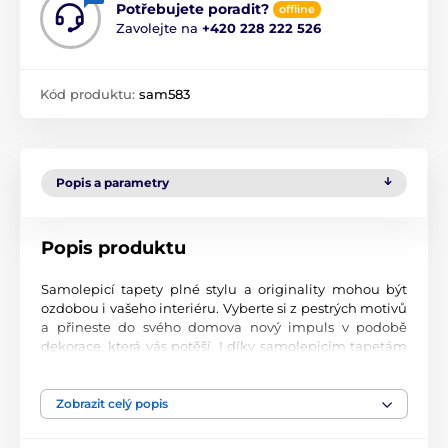
Potřebujete poradit?
offline
Zavolejte na
+420 228 222 526
Kód produktu:
sam583
Popis a parametry
Popis produktu
Samolepicí tapety plné stylu a originality mohou být
ozdobou i vašeho interiéru. Vyberte si z pestrých motivů
a přineste do svého domova nový impuls v podobě
dekorace, která vás potěší. I díky samolepicím tapetám
si vytvoříte příjemné prostředí, kam se budete rádi
vracet.
Zobrazit celý popis
Perfektní tiskové zpracování