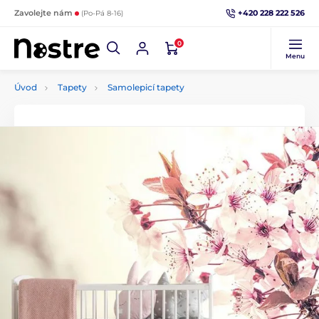
+420 228 222 526
Zavolejte nám
(Po-Pá 8-16)
0
Menu
Úvod
Tapety
Samolepicí tapety