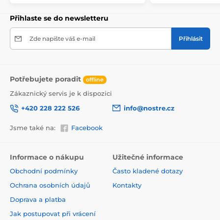
Přihlaste se do newsletteru
Zde napište váš e-mail
Přihlásit
Potřebujete poradit
offline
Zákaznický servis je k dispozici
+420 228 222 526
info@nostre.cz
Jsme také na:
Facebook
Ekologické a zdravotně nezávadné
Použitá tisková metoda je ekologická, a proto jsou
Informace o nákupu
Užitečné informace
tapety vhodné do jakékoli místnosti. Barvy splňují
Obchodní podmínky
Často kladené dotazy
přísné normy a mají VOC i GREENGUARD GOLD
certifikaci. Navíc jsou bez obsahu PVC a lepidlo je na
Ochrana osobních údajů
Kontakty
vodní bázi, což zaručuje jejich zdravotní nezávadnost.
Doprava a platba
Jak postupovat při vrácení