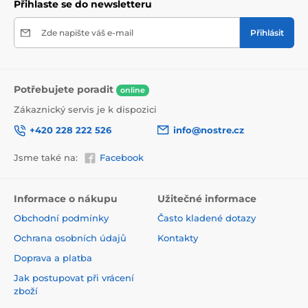
Přihlaste se do newsletteru
Zde napište váš e-mail
Přihlásit
Potřebujete poradit
online
Zákaznický servis je k dispozici
+420 228 222 526
info@nostre.cz
Jsme také na:
Facebook
Ekologické a zdravotně nezávadné
Použitá tisková metoda je ekologická, a proto jsou
Informace o nákupu
Užitečné informace
tapety vhodné do jakékoli místnosti. Barvy splňují
Obchodní podmínky
Často kladené dotazy
přísné normy a mají VOC i GREENGUARD GOLD
certifikaci. Navíc jsou bez obsahu PVC a lepidlo je na
Ochrana osobních údajů
Kontakty
vodní bázi, což zaručuje jejich zdravotní nezávadnost.
Doprava a platba
Jak postupovat při vrácení
zboží