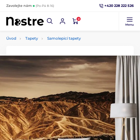
+420 228 222 526
Zavolejte nám
(Po-Pá 8-16)
0
Menu
Úvod
Tapety
Samolepicí tapety