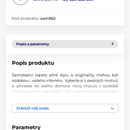
Kód produktu:
sam962
Popis a parametry
Popis produktu
Samolepicí tapety plné stylu a originality mohou být
ozdobou i vašeho interiéru. Vyberte si z pestrých motivů
a přineste do svého domova nový impuls v podobě
dekorace, která vás potěší. I díky samolepicím tapetám
si vytvoříte příjemné prostředí, kam se budete rádi
vracet.
Zobrazit celý popis
Perfektní tiskové zpracování
Naše samolepicí tapety jsou potištěny na kvalitní
Parametry
materiál s jemným povrchem a matným vzhledem. Tisk