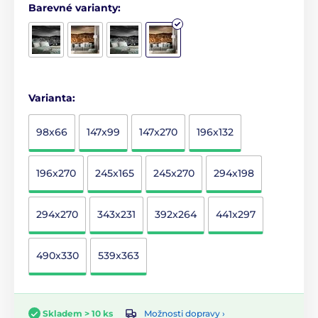
Barevné varianty:
Varianta:
98x66
147x99
147x270
196x132
196x270
245x165
245x270
294x198
294x270
343x231
392x264
441x297
490x330
539x363
Možnosti dopravy ›
Skladem > 10 ks