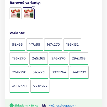
Barevné varianty:
Varianta:
98x66
147x99
147x270
196x132
196x270
245x165
245x270
294x198
294x270
343x231
392x264
441x297
490x330
539x363
Možnosti dopravy ›
Skladem > 10 ks