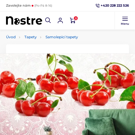
+420 228 222 526
Zavolejte nám
(Po-Pá 8-16)
0
Menu
Úvod
Tapety
Samolepicí tapety