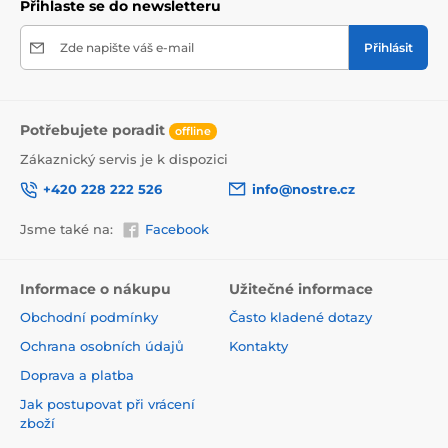
Přihlaste se do newsletteru
Zde napište váš e-mail
Přihlásit
Potřebujete poradit
offline
Zákaznický servis je k dispozici
+420 228 222 526
info@nostre.cz
Jsme také na:
Facebook
Ekologické a zdravotně nezávadné
Použitá tisková metoda je ekologická, a proto jsou
Informace o nákupu
Užitečné informace
tapety vhodné do jakékoli místnosti. Barvy splňují
Obchodní podmínky
Často kladené dotazy
přísné normy a mají VOC i GREENGUARD GOLD
certifikaci. Navíc jsou bez obsahu PVC a lepidlo je na
Ochrana osobních údajů
Kontakty
vodní bázi, což zaručuje jejich zdravotní nezávadnost.
Doprava a platba
Jak postupovat při vrácení
zboží