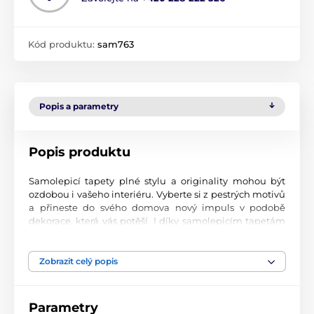
Kód produktu:
sam763
Popis a parametry
Popis produktu
Samolepicí tapety plné stylu a originality mohou být
ozdobou i vašeho interiéru. Vyberte si z pestrých motivů
a přineste do svého domova nový impuls v podobě
dekorace, která vás potěší. I díky samolepicím tapetám
si vytvoříte příjemné prostředí, kam se budete rádi
vracet.
Zobrazit celý popis
Perfektní tiskové zpracování
Naše samolepicí tapety jsou potištěny na kvalitní
Parametry
materiál s jemným povrchem a matným vzhledem. Tisk