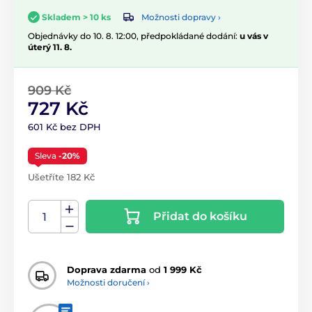
Možnosti dopravy ›
Skladem > 10 ks
Objednávky do 10. 8. 12:00, předpokládané dodání:
u vás v
úterý 11. 8.
909 Kč
727 Kč
601 Kč bez DPH
Sleva
-20%
Ušetříte 182 Kč
Přidat do košíku
Doprava zdarma
od
1 999 Kč
Možnosti doručení ›