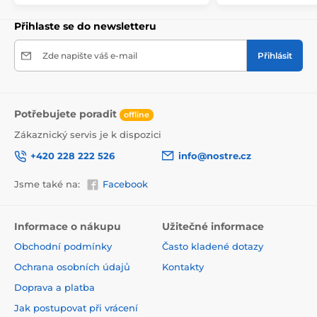
Přihlaste se do newsletteru
Zde napište váš e-mail
Přihlásit
Potřebujete poradit
offline
Zákaznický servis je k dispozici
+420 228 222 526
info@nostre.cz
Jsme také na:
Facebook
Ekologické a zdravotně nezávadné
Použitá tisková metoda je ekologická, a proto jsou
Informace o nákupu
Užitečné informace
tapety vhodné do jakékoli místnosti. Barvy splňují
Obchodní podmínky
Často kladené dotazy
přísné normy a mají VOC i GREENGUARD GOLD
certifikaci. Navíc jsou bez obsahu PVC a lepidlo je na
Ochrana osobních údajů
Kontakty
vodní bázi, což zaručuje jejich zdravotní nezávadnost.
Doprava a platba
Jak postupovat při vrácení