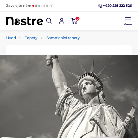
+420 228 222 526
Zavolejte nám
(Po-Pá 8-16)
0
Menu
Úvod
Tapety
Samolepicí tapety