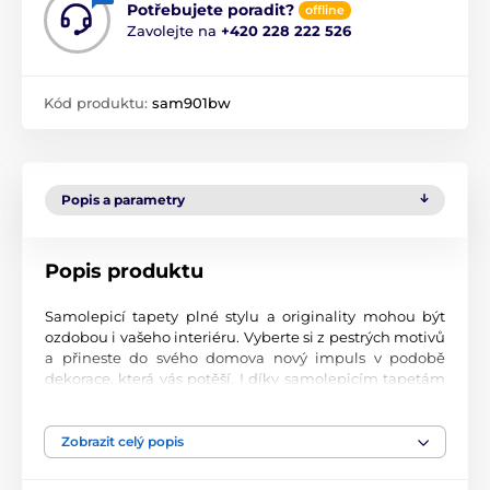
Potřebujete poradit?
offline
Zavolejte na
+420 228 222 526
Kód produktu:
sam901bw
Popis a parametry
Popis produktu
Samolepicí tapety plné stylu a originality mohou být
ozdobou i vašeho interiéru. Vyberte si z pestrých motivů
a přineste do svého domova nový impuls v podobě
dekorace, která vás potěší. I díky samolepicím tapetám
si vytvoříte příjemné prostředí, kam se budete rádi
vracet.
Zobrazit celý popis
Perfektní tiskové zpracování