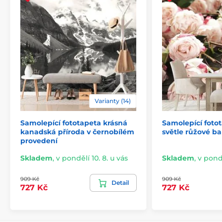
Varianty (14)
Samolepící fototapeta krásná
Samolepící foto
2) Výřezové samolepicí fototapety
kanadská příroda v černobílém
světle růžové ba
provedení
U variant s výškou 270 cm je motiv přizpůsoben dané
velikosti, což může znamenat oříznutí některé části.
Skladem
,
v pondělí 10. 8. u vás
Skladem
,
v pondě
Po výběru rozměru na webu uvidíte přesný náhled.
Rozměry jsou tvořeny pásy širokými 49 cm.
909 Kč
909 Kč
Detail
727 Kč
727 Kč
Rozměry (v cm): 147x270
(3 pruhy),
196x270
(4 pruhy),
245x270
(5 pruhů)
, 294x270
(6 pruhů)