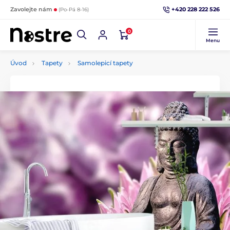
+420 228 222 526
Zavolejte nám
(Po-Pá 8-16)
0
Menu
Úvod
Tapety
Samolepicí tapety