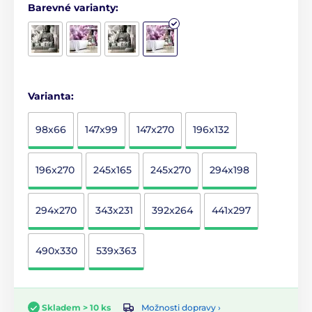
Barevné varianty:
Varianta:
98x66
147x99
147x270
196x132
196x270
245x165
245x270
294x198
294x270
343x231
392x264
441x297
490x330
539x363
Možnosti dopravy ›
Skladem > 10 ks