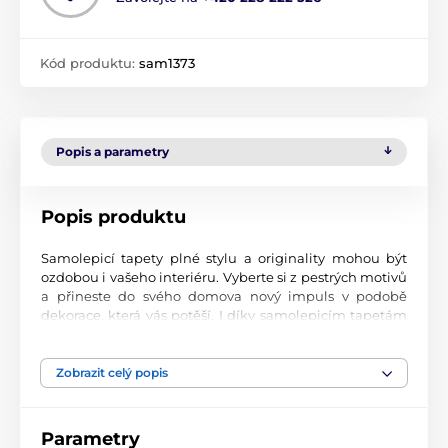
Kód produktu:
sam1373
Popis a parametry
Popis produktu
Samolepicí tapety plné stylu a originality mohou být
ozdobou i vašeho interiéru. Vyberte si z pestrých motivů
a přineste do svého domova nový impuls v podobě
dekorace, která vás potěší. I díky samolepicím tapetám
si vytvoříte příjemné prostředí, kam se budete rádi
vracet.
Zobrazit celý popis
Perfektní tiskové zpracování
Naše samolepicí tapety jsou potištěny na kvalitní
Parametry
materiál s jemným povrchem a matným vzhledem. Tisk