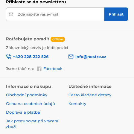
Přihlaste se do newsletteru
Zde napište váš e-mail
Přihlásit
Potřebujete poradit
offline
Zákaznický servis je k dispozici
+420 228 222 526
info@nostre.cz
Jsme také na:
Facebook
Ekologické a zdravotně nezávadné
Použitá tisková metoda je ekologická, a proto jsou
Informace o nákupu
Užitečné informace
tapety vhodné do jakékoli místnosti. Barvy splňují
Obchodní podmínky
Často kladené dotazy
přísné normy a mají VOC i GREENGUARD GOLD
certifikaci. Navíc jsou bez obsahu PVC a lepidlo je na
Ochrana osobních údajů
Kontakty
vodní bázi, což zaručuje jejich zdravotní nezávadnost.
Doprava a platba
Jak postupovat při vrácení
zboží