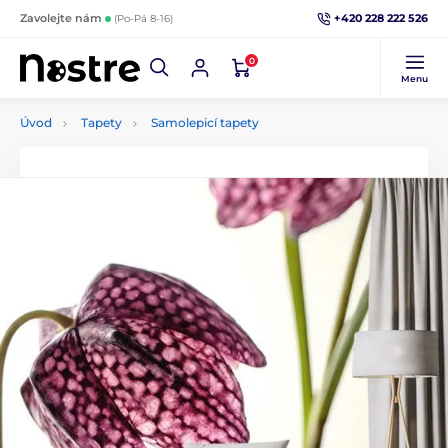
+420 228 222 526
Zavolejte nám
(Po-Pá 8-16)
0
Menu
Úvod
Tapety
Samolepicí tapety