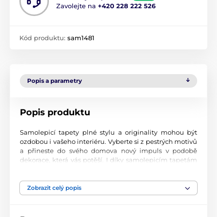
Zavolejte na
+420 228 222 526
Kód produktu:
sam1481
Popis a parametry
Popis produktu
Samolepicí tapety plné stylu a originality mohou být
ozdobou i vašeho interiéru. Vyberte si z pestrých motivů
a přineste do svého domova nový impuls v podobě
dekorace, která vás potěší. I díky samolepicím tapetám
si vytvoříte příjemné prostředí, kam se budete rádi
vracet.
Zobrazit celý popis
Perfektní tiskové zpracování
Naše samolepicí tapety jsou potištěny na kvalitní