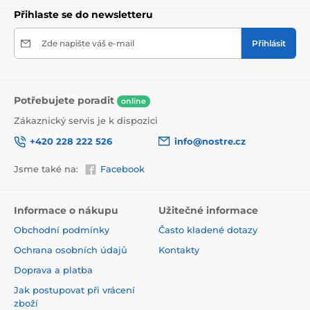
Přihlaste se do newsletteru
Zde napište váš e-mail
Přihlásit
Potřebujete poradit
online
Zákaznický servis je k dispozici
+420 228 222 526
info@nostre.cz
Jsme také na:
Facebook
Ekologické a zdravotně nezávadné
Použitá tisková metoda je ekologická, a proto jsou
Informace o nákupu
Užitečné informace
tapety vhodné do jakékoli místnosti. Barvy splňují
Obchodní podmínky
Často kladené dotazy
přísné normy a mají VOC i GREENGUARD GOLD
certifikaci. Navíc jsou bez obsahu PVC a lepidlo je na
Ochrana osobních údajů
Kontakty
vodní bázi, což zaručuje jejich zdravotní nezávadnost.
Doprava a platba
Jak postupovat při vrácení
zboží