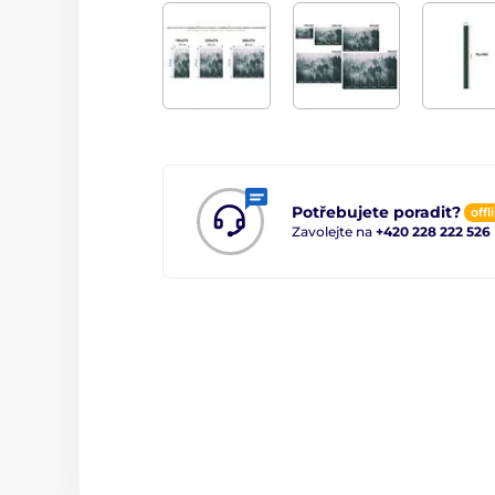
Potřebujete poradit?
offl
Zavolejte na
+420 228 222 526