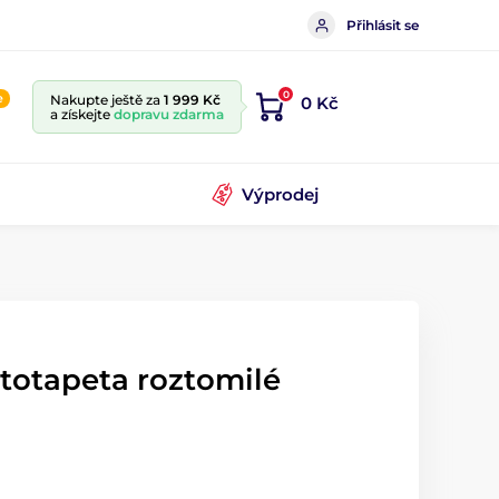
Přihlásit se
0
e
Nakupte ještě za
1 999 Kč
0 Kč
a získejte
dopravu zdarma
Výprodej
totapeta roztomilé