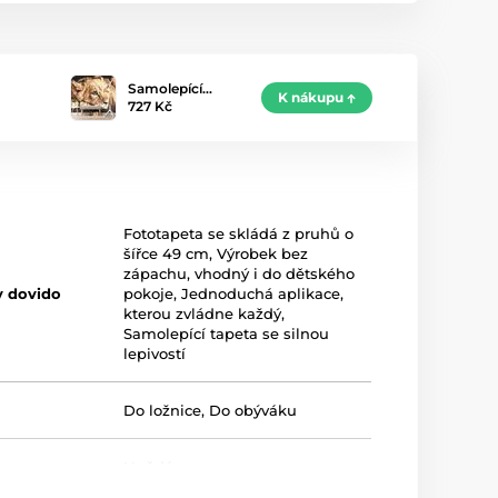
Samolepící…
K nákupu
727 Kč
Fototapeta se skládá z pruhů o
šířce 49 cm
,
Výrobek bez
zápachu, vhodný i do dětského
y dovido
pokoje
,
Jednoduchá aplikace,
kterou zvládne každý
,
Samolepící tapeta se silnou
lepivostí
Do ložnice
,
Do obýváku
Hnědá