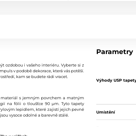
Parametry
ýt ozdobou i vašeho interiéru. Vyberte si z
mpuls v podobě dekorace, která vás potěší.
ostředí, kam se budete rádi vracet.
Výhody USP tapet
tní materiál s jemným povrchem a matným
í na fólii o tloušťce 90 µm. Tyto tapety
ylovým lepidlem, které zajistí jejich pevné
Umístění
jsou vysoce odolné a barevně stálé.
Barva