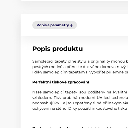
Popis a parametry
Popis produktu
Samolepicí tapety plné stylu a originality mohou b
pestrých motivů a přineste do svého domova nový i
I díky samolepicím tapetám si vytvoříte příjemné pr
Perfektní tiskové zpracování
Naše samolepicí tapety jsou potištěny na kvali
vzhledem. Tisk probíhá moderní UV-led technologi
neobsahují PVC a jsou opatřeny silně přilnavým akr
uchycení na stěnu. Díky použití inkoustového tisku 