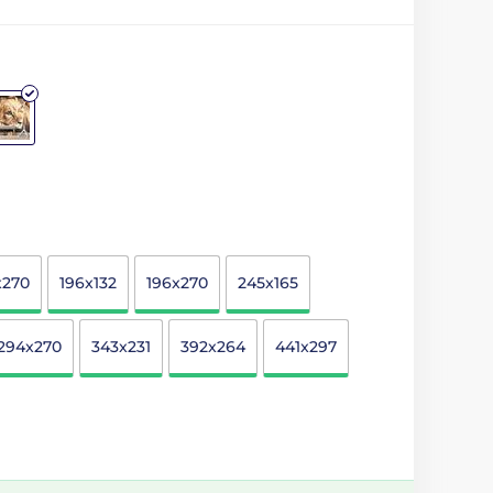
x270
196x132
196x270
245x165
294x270
343x231
392x264
441x297