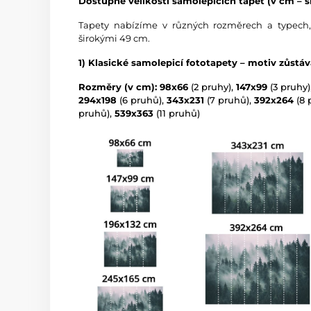
Dostupné velikosti samolepicích tapet (v cm – ší
Tapety nabízíme v různých rozměrech a typech,
širokými 49 cm.
1) Klasické samolepicí fototapety – motiv zůstá
Rozměry (v cm): 98x66
(2 pruhy),
147x99
(3 pruhy)
294x198
(6 pruhů),
343x231
(7 pruhů),
392x264
(8 
pruhů),
539x363
(11 pruhů)