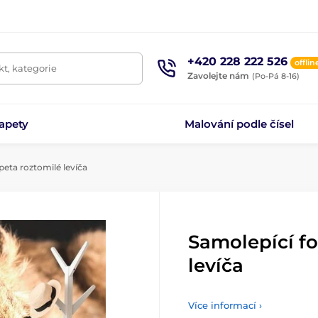
+420 228 222 526
offlin
t, kategorie
Zavolejte nám
(Po-Pá 8-16)
apety
Malování podle čísel
eta roztomilé levíča
Samolepící fo
levíča
Více informací ›