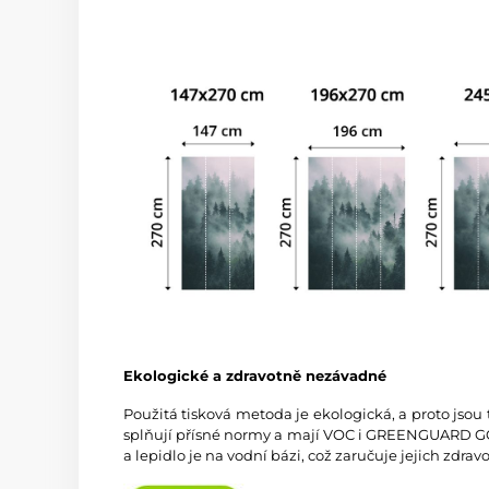
Ekologické a zdravotně nezávadné
Použitá tisková metoda je ekologická, a proto jsou
splňují přísné normy a mají VOC i GREENGUARD GOL
a lepidlo je na vodní bázi, což zaručuje jejich zdra