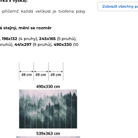
řka x výška):
Zobrazit všechny 
Technologie tapet
 přičemž každá velikost je tvořena pásy
vá stejný, mění se rozměr
,
196x132
(4 pruhy),
245x165
(5 pruhů),
pruhů),
441x297
(9 pruhů),
490x330
(10