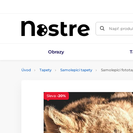
Např. produk
Obrazy
T
Úvod
Tapety
Samolepicí tapety
Samolepící fototap
Sleva
-20%