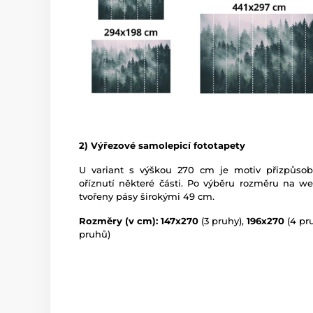
2) Výřezové samolepicí fototapety
U variant s výškou 270 cm je motiv přizpůso
oříznutí některé části. Po výběru rozměru na w
tvořeny pásy širokými 49 cm.
Rozměry (v cm): 147x270
(3 pruhy),
196x270
(4 pr
pruhů)