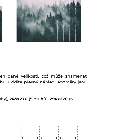
ben dané velikosti, což může znamenat
ebu uvidíte přesný náhled. Rozměry jsou
uhy),
245x270
(5 pruhů)
, 294x270
(6