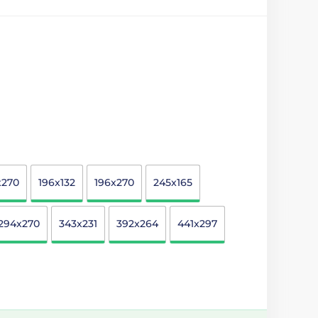
x270
196x132
196x270
245x165
294x270
343x231
392x264
441x297