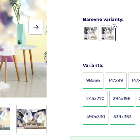
Barevné varianty:
Varianta:
98x66
147x99
147
245x270
294x198
490x330
539x363