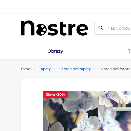
Např. produk
Obrazy
T
Úvod
Tapety
Samolepicí tapety
Samolepící fotota
Sleva
-20%