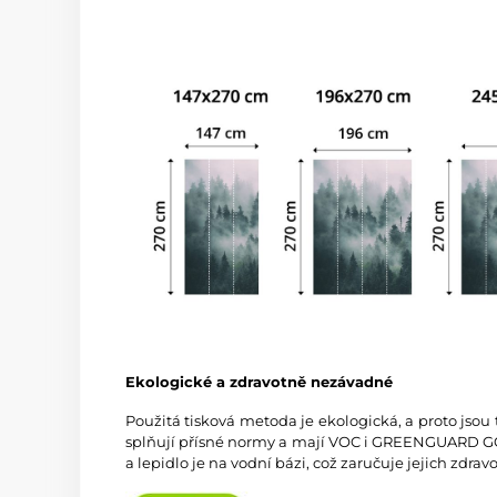
Ekologické a zdravotně nezávadné
Použitá tisková metoda je ekologická, a proto jsou
splňují přísné normy a mají VOC i GREENGUARD GOL
a lepidlo je na vodní bázi, což zaručuje jejich zdra