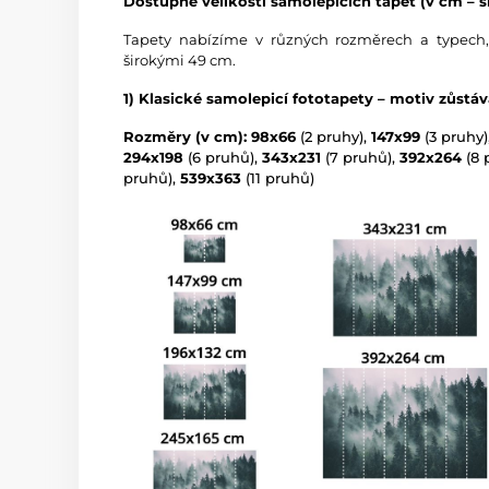
Dostupné velikosti samolepicích tapet (v cm – ší
Tapety nabízíme v různých rozměrech a typech,
širokými 49 cm.
1) Klasické samolepicí fototapety – motiv zůstá
Rozměry (v cm): 98x66
(2 pruhy),
147x99
(3 pruhy)
294x198
(6 pruhů),
343x231
(7 pruhů),
392x264
(8 
pruhů),
539x363
(11 pruhů)