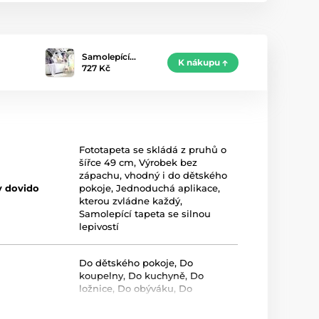
Samolepící…
K nákupu
727 Kč
Fototapeta se skládá z pruhů o
šířce 49 cm
,
Výrobek bez
zápachu, vhodný i do dětského
y dovido
pokoje
,
Jednoduchá aplikace,
kterou zvládne každý
,
Samolepící tapeta se silnou
lepivostí
Do dětského pokoje
,
Do
koupelny
,
Do kuchyně
,
Do
ložnice
,
Do obýváku
,
Do
předsíně