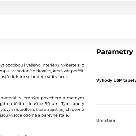
Parametry
ýt ozdobou i vašeho interiéru. Vyberte si z
mpuls v podobě dekorace, která vás potěší.
ostředí, kam se budete rádi vracet.
Výhody USP tapet
tní materiál s jemným povrchem a matným
í na fólii o tloušťce 90 µm. Tyto tapety
ylovým lepidlem, které zajistí jejich pevné
jsou vysoce odolné a barevně stálé.
Umístění