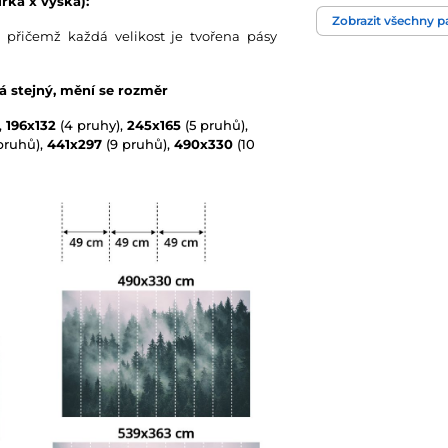
řka x výška):
Zobrazit všechny 
Barva
 přičemž každá velikost je tvořena pásy
Technologie tapet
vá stejný, mění se rozměr
,
196x132
(4 pruhy),
245x165
(5 pruhů),
pruhů),
441x297
(9 pruhů),
490x330
(10