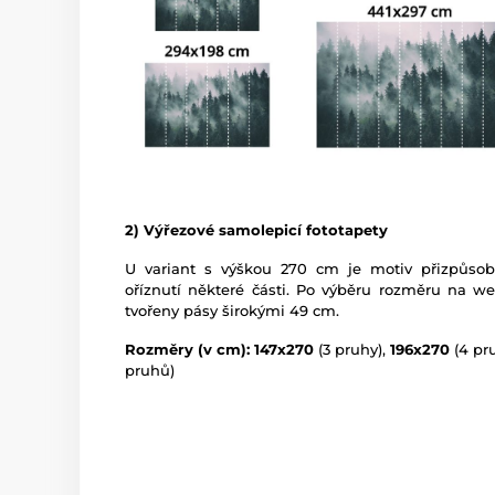
2) Výřezové samolepicí fototapety
U variant s výškou 270 cm je motiv přizpůso
oříznutí některé části. Po výběru rozměru na w
tvořeny pásy širokými 49 cm.
Rozměry (v cm): 147x270
(3 pruhy),
196x270
(4 pr
pruhů)