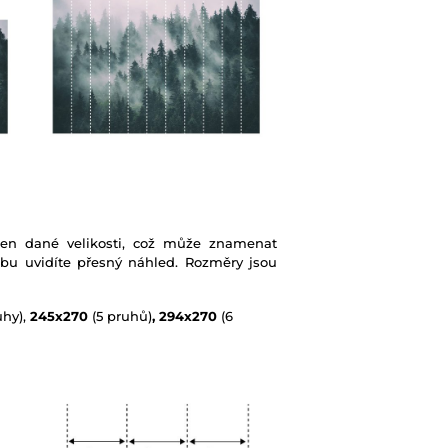
ben dané velikosti, což může znamenat
ebu uvidíte přesný náhled. Rozměry jsou
uhy),
245x270
(5 pruhů)
, 294x270
(6