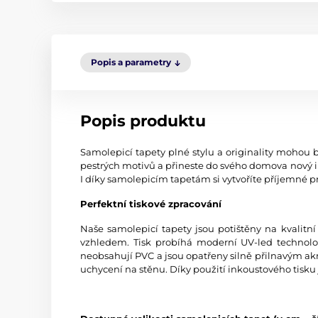
Popis a parametry
Popis produktu
Samolepicí tapety plné stylu a originality mohou b
pestrých motivů a přineste do svého domova nový i
I díky samolepicím tapetám si vytvoříte příjemné pr
Perfektní tiskové zpracování
Naše samolepicí tapety jsou potištěny na kvali
vzhledem. Tisk probíhá moderní UV-led technologi
neobsahují PVC a jsou opatřeny silně přilnavým akr
uchycení na stěnu. Díky použití inkoustového tisku 