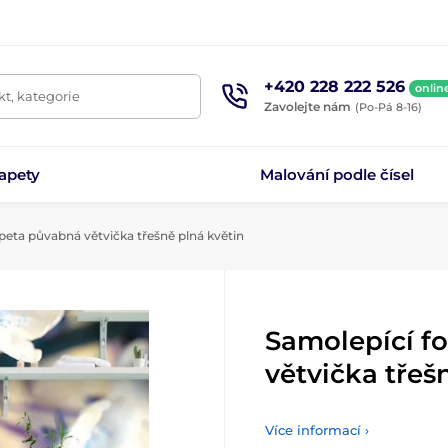
+420 228 222 526
onlin
t, kategorie
Zavolejte nám
(Po-Pá 8-16)
apety
Malování podle čísel
peta půvabná větvička třešně plná květin
Samolepící f
větvička třeš
Více informací ›