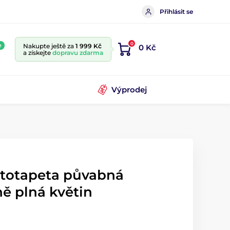
Přihlásit se
0
e
Nakupte ještě za
1 999 Kč
0 Kč
a získejte
dopravu zdarma
Výprodej
ototapeta půvabná
ně plná květin