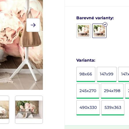
Barevné varianty:
Varianta:
98x66
147x99
147
245x270
294x198
490x330
539x363