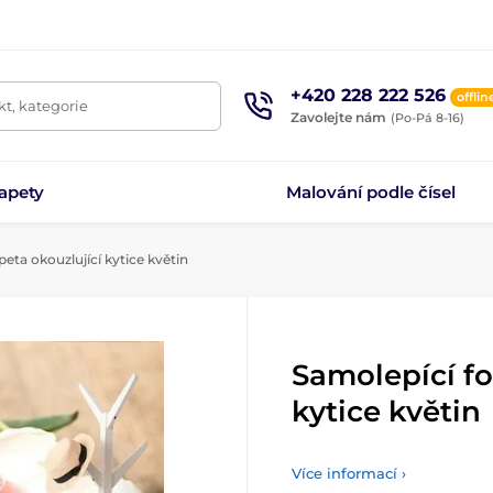
+420 228 222 526
offlin
t, kategorie
Zavolejte nám
(Po-Pá 8-16)
apety
Malování podle čísel
eta okouzlující kytice květin
Samolepící fo
kytice květin
Více informací ›