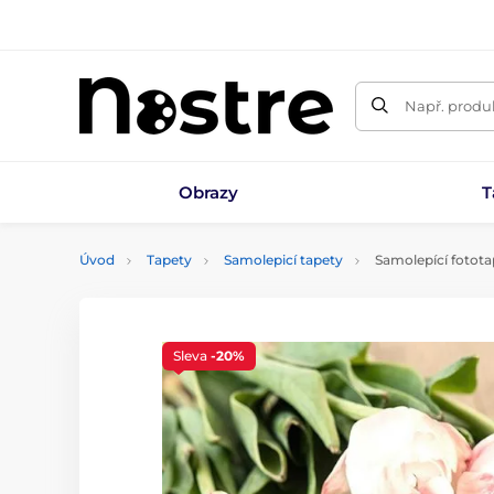
Např. produk
Obrazy
T
Úvod
Tapety
Samolepicí tapety
Samolepící fototap
Sleva
-20%