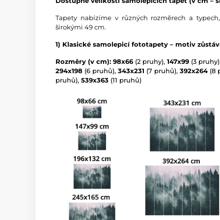
Dostupné velikosti samolepicích tapet (v cm – ší
Tapety nabízíme v různých rozměrech a typech,
širokými 49 cm.
1) Klasické samolepicí fototapety – motiv zůstá
Rozměry (v cm): 98x66
(2 pruhy),
147x99
(3 pruhy)
294x198
(6 pruhů),
343x231
(7 pruhů),
392x264
(8 
pruhů),
539x363
(11 pruhů)