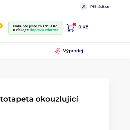
Přihlásit se
0
e
Nakupte ještě za
1 999 Kč
0 Kč
a získejte
dopravu zdarma
Výprodej
totapeta okouzlující