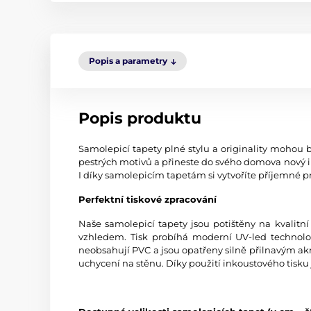
Popis a parametry
Popis produktu
Samolepicí tapety plné stylu a originality mohou b
pestrých motivů a přineste do svého domova nový i
I díky samolepicím tapetám si vytvoříte příjemné pr
Perfektní tiskové zpracování
Naše samolepicí tapety jsou potištěny na kvali
vzhledem. Tisk probíhá moderní UV-led technologi
neobsahují PVC a jsou opatřeny silně přilnavým akr
uchycení na stěnu. Díky použití inkoustového tisku 