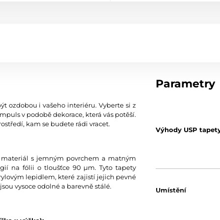
Parametry
ýt ozdobou i vašeho interiéru. Vyberte si z
mpuls v podobě dekorace, která vás potěší.
ostředí, kam se budete rádi vracet.
Výhody USP tapet
tní materiál s jemným povrchem a matným
í na fólii o tloušťce 90 µm. Tyto tapety
ylovým lepidlem, které zajistí jejich pevné
jsou vysoce odolné a barevně stálé.
Umístění