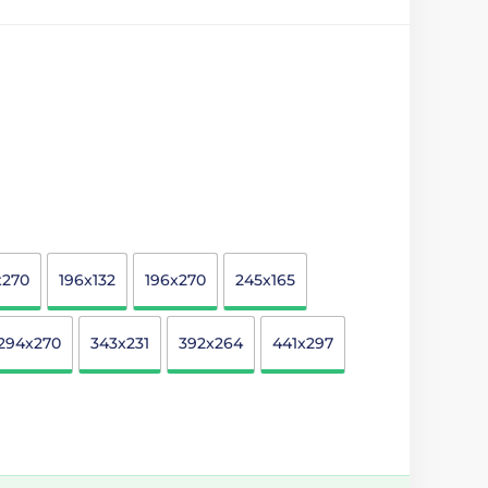
x270
196x132
196x270
245x165
294x270
343x231
392x264
441x297