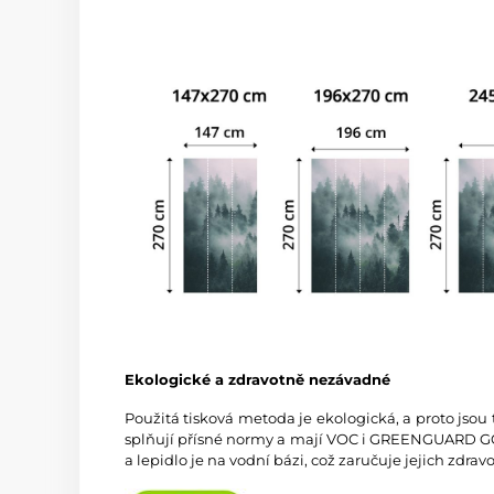
Ekologické a zdravotně nezávadné
Použitá tisková metoda je ekologická, a proto jsou
splňují přísné normy a mají VOC i GREENGUARD GOL
a lepidlo je na vodní bázi, což zaručuje jejich zdra