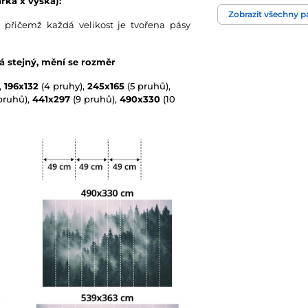
řka x výška):
Barva
Zobrazit všechny 
 přičemž každá velikost je tvořena pásy
Technologie tapet
vá stejný, mění se rozměr
,
196x132
(4 pruhy),
245x165
(5 pruhů),
pruhů),
441x297
(9 pruhů),
490x330
(10