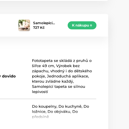
Samolepící…
K nákupu
727 Kč
Fototapeta se skládá z pruhů o
šířce 49 cm
,
Výrobek bez
zápachu, vhodný i do dětského
y dovido
pokoje
,
Jednoduchá aplikace,
kterou zvládne každý
,
Samolepící tapeta se silnou
lepivostí
Do koupelny
,
Do kuchyně
,
Do
ložnice
,
Do obýváku
,
Do
předsíně