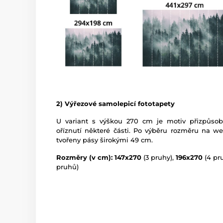
2) Výřezové samolepicí fototapety
U variant s výškou 270 cm je motiv přizpůso
oříznutí některé části. Po výběru rozměru na w
tvořeny pásy širokými 49 cm.
Rozměry (v cm): 147x270
(3 pruhy),
196x270
(4 pr
pruhů)