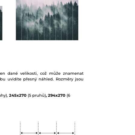
ben dané velikosti, což může znamenat
ebu uvidíte přesný náhled. Rozměry jsou
uhy),
245x270
(5 pruhů)
, 294x270
(6