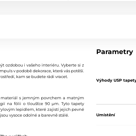
Parametry
ýt ozdobou i vašeho interiéru. Vyberte si z
mpuls v podobě dekorace, která vás potěší.
ostředí, kam se budete rádi vracet.
Výhody USP tapet
tní materiál s jemným povrchem a matným
í na fólii o tloušťce 90 µm. Tyto tapety
ylovým lepidlem, které zajistí jejich pevné
Umístění
jsou vysoce odolné a barevně stálé.
Barva