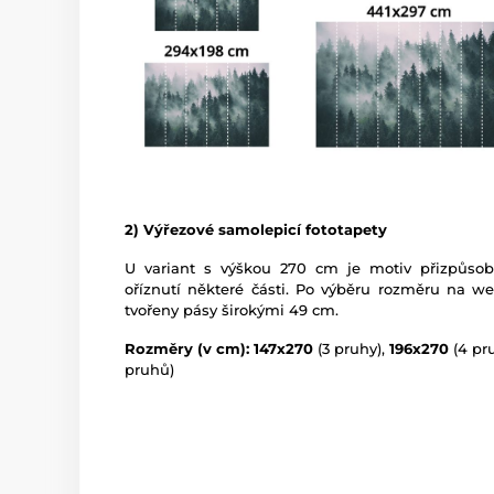
2) Výřezové samolepicí fototapety
U variant s výškou 270 cm je motiv přizpůso
oříznutí některé části. Po výběru rozměru na w
tvořeny pásy širokými 49 cm.
Rozměry (v cm): 147x270
(3 pruhy),
196x270
(4 pr
pruhů)