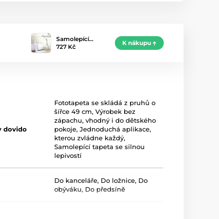
Samolepící…
K nákupu
727 Kč
Fototapeta se skládá z pruhů o
šířce 49 cm
,
Výrobek bez
zápachu, vhodný i do dětského
y dovido
pokoje
,
Jednoduchá aplikace,
kterou zvládne každý
,
Samolepící tapeta se silnou
lepivostí
Do kanceláře
,
Do ložnice
,
Do
obýváku
,
Do předsíně
Šedá