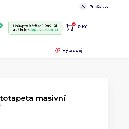
Přihlásit se
0
e
Nakupte ještě za
1 999 Kč
0 Kč
a získejte
dopravu zdarma
Výprodej
ototapeta masivní