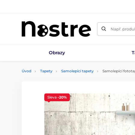
Např. produk
Obrazy
T
Úvod
Tapety
Samolepicí tapety
Samolepící fotota
Sleva
-20%