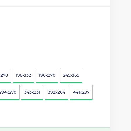
x270
196x132
196x270
245x165
294x270
343x231
392x264
441x297