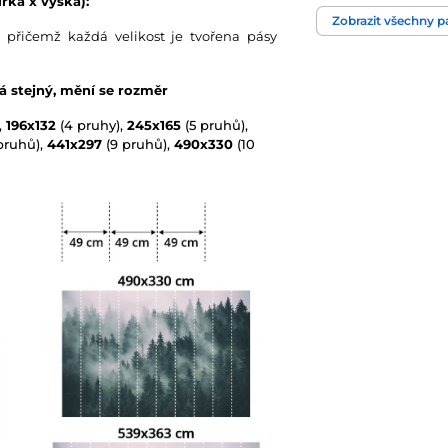
řka x výška):
Zobrazit všechny 
 přičemž každá velikost je tvořena pásy
Technologie tapet
vá stejný, mění se rozměr
,
196x132
(4 pruhy),
245x165
(5 pruhů),
pruhů),
441x297
(9 pruhů),
490x330
(10