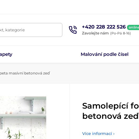
+420 228 222 526
onlin
t, kategorie
Zavolejte nám
(Po-Pá 8-16)
apety
Malování podle čísel
peta masivní betonová zeď
Samolepící f
betonová zeď
Více informací ›