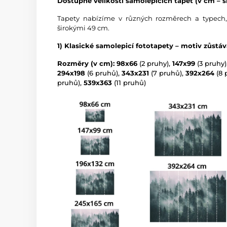
Dostupné velikosti samolepicích tapet (v cm – ší
Tapety nabízíme v různých rozměrech a typech,
širokými 49 cm.
1) Klasické samolepicí fototapety – motiv zůstá
Rozměry (v cm): 98x66
(2 pruhy),
147x99
(3 pruhy)
294x198
(6 pruhů),
343x231
(7 pruhů),
392x264
(8 
pruhů),
539x363
(11 pruhů)