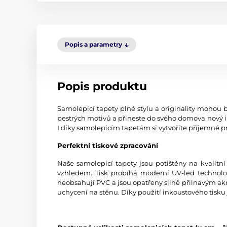
Popis a parametry
Popis produktu
Samolepicí tapety plné stylu a originality mohou b
pestrých motivů a přineste do svého domova nový i
I díky samolepicím tapetám si vytvoříte příjemné pr
Perfektní tiskové zpracování
Naše samolepicí tapety jsou potištěny na kvali
vzhledem. Tisk probíhá moderní UV-led technologi
neobsahují PVC a jsou opatřeny silně přilnavým akr
uchycení na stěnu. Díky použití inkoustového tisku 