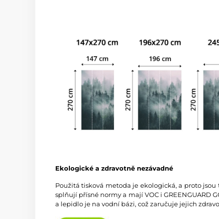
Ekologické a zdravotně nezávadné
Použitá tisková metoda je ekologická, a proto jsou
splňují přísné normy a mají VOC i GREENGUARD GOL
a lepidlo je na vodní bázi, což zaručuje jejich zdra