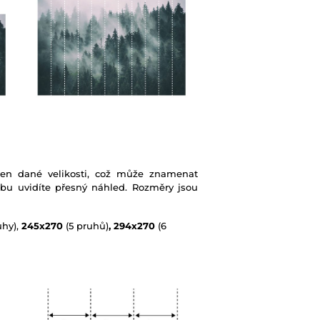
ben dané velikosti, což může znamenat
ebu uvidíte přesný náhled. Rozměry jsou
uhy),
245x270
(5 pruhů)
, 294x270
(6