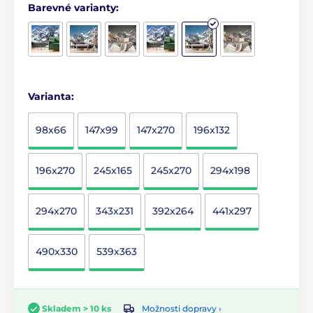
Barevné varianty:
Varianta:
98x66
147x99
147x270
196x132
196x270
245x165
245x270
294x198
294x270
343x231
392x264
441x297
490x330
539x363
Možnosti dopravy ›
Skladem > 10 ks