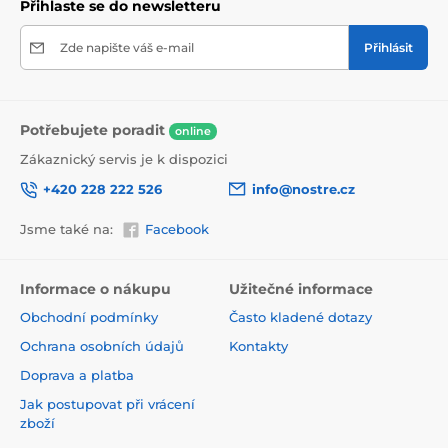
Přihlaste se do newsletteru
Zde napište váš e-mail
Přihlásit
Potřebujete poradit
online
Zákaznický servis je k dispozici
+420 228 222 526
info@nostre.cz
Jsme také na:
Facebook
Ekologické a zdravotně nezávadné
Použitá tisková metoda je ekologická, a proto jsou
Informace o nákupu
Užitečné informace
tapety vhodné do jakékoli místnosti. Barvy splňují
Obchodní podmínky
Často kladené dotazy
přísné normy a mají VOC i GREENGUARD GOLD
certifikaci. Navíc jsou bez obsahu PVC a lepidlo je na
Ochrana osobních údajů
Kontakty
vodní bázi, což zaručuje jejich zdravotní nezávadnost.
Doprava a platba
Jak postupovat při vrácení
zboží