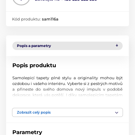
Kód produktu:
sam116a
Popis a parametry
Popis produktu
Samolepicí tapety plné stylu a originality mohou být
ozdobou i vašeho interiéru. Vyberte si z pestrých motivů
a přineste do svého domova nový impuls v podobě
dekorace, která vás potěší. I díky samolepicím tapetám
si vytvoříte příjemné prostředí, kam se budete rádi
vracet.
Zobrazit celý popis
Perfektní tiskové zpracování
Naše samolepicí tapety jsou potištěny na kvalitní
Parametry
materiál s jemným povrchem a matným vzhledem. Tisk