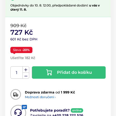
Objednávky do 10. 8. 12:00, předpokládané dodání:
u vás v
úterý 11. 8.
909 Kč
727 Kč
601 Kč bez DPH
Sleva
-20%
Ušetříte 182 Kč
Přidat do košíku
Doprava zdarma
od
1 999 Kč
Možnosti doručení ›
Potřebujete poradit?
online
Zavolejte na
+420 228 222 526