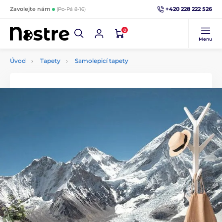
+420 228 222 526
Zavolejte nám
(Po-Pá 8-16)
0
Menu
Úvod
Tapety
Samolepicí tapety