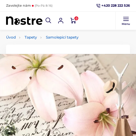
+420 228 222 526
Zavolejte nám
(Po-Pá 8-16)
0
Menu
Úvod
Tapety
Samolepicí tapety