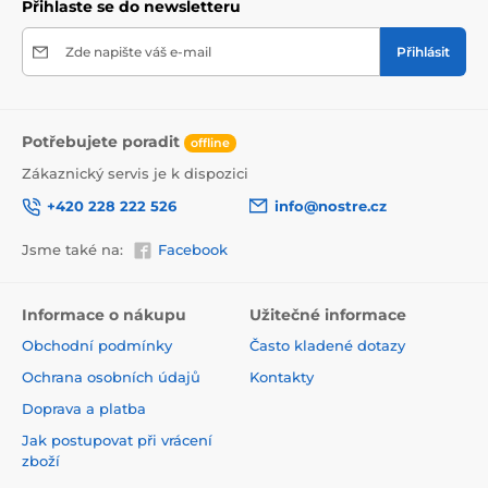
Přihlaste se do newsletteru
Zde napište váš e-mail
Přihlásit
Potřebujete poradit
offline
Zákaznický servis je k dispozici
+420 228 222 526
info@nostre.cz
Jsme také na:
Facebook
Ekologické a zdravotně nezávadné
Použitá tisková metoda je ekologická, a proto jsou
Informace o nákupu
Užitečné informace
tapety vhodné do jakékoli místnosti. Barvy splňují
Obchodní podmínky
Často kladené dotazy
přísné normy a mají VOC i GREENGUARD GOLD
certifikaci. Navíc jsou bez obsahu PVC a lepidlo je na
Ochrana osobních údajů
Kontakty
vodní bázi, což zaručuje jejich zdravotní nezávadnost.
Doprava a platba
Jak postupovat při vrácení
zboží