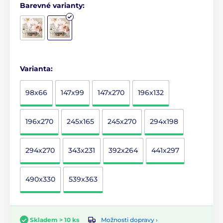
Barevné varianty:
Varianta:
98x66
147x99
147x270
196x132
196x270
245x165
245x270
294x198
294x270
343x231
392x264
441x297
490x330
539x363
Možnosti dopravy ›
Skladem > 10 ks