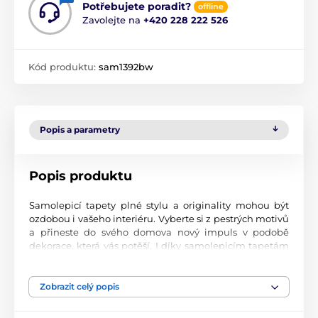
Potřebujete poradit?
offline
Zavolejte na
+420 228 222 526
Kód produktu:
sam1392bw
Popis a parametry
Popis produktu
Samolepicí tapety plné stylu a originality mohou být
ozdobou i vašeho interiéru. Vyberte si z pestrých motivů
a přineste do svého domova nový impuls v podobě
dekorace, která vás potěší. I díky samolepicím tapetám
si vytvoříte příjemné prostředí, kam se budete rádi
vracet.
Zobrazit celý popis
Perfektní tiskové zpracování