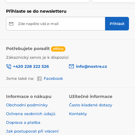
Přihlaste se do newsletteru
Zde napište váš e-mail
Přihlásit
Potřebujete poradit
offline
Zákaznický servis je k dispozici
+420 228 222 526
info@nostre.cz
Jsme také na:
Facebook
Ekologické a zdravotně nezávadné
Použitá tisková metoda je ekologická, a proto jsou
Informace o nákupu
Užitečné informace
tapety vhodné do jakékoli místnosti. Barvy splňují
Obchodní podmínky
Často kladené dotazy
přísné normy a mají VOC i GREENGUARD GOLD
certifikaci. Navíc jsou bez obsahu PVC a lepidlo je na
Ochrana osobních údajů
Kontakty
vodní bázi, což zaručuje jejich zdravotní nezávadnost.
Doprava a platba
Jak postupovat při vrácení