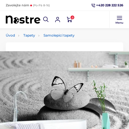
+420 228 222 526
Zavolejte nám
(Po-Pá 8-16)
0
Menu
Úvod
Tapety
Samolepicí tapety