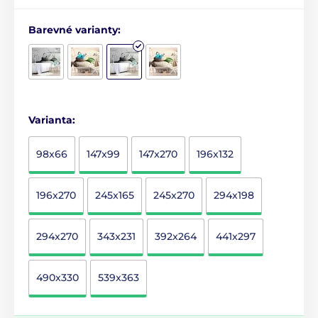
Barevné varianty:
Varianta:
98x66
147x99
147x270
196x132
196x270
245x165
245x270
294x198
294x270
343x231
392x264
441x297
490x330
539x363