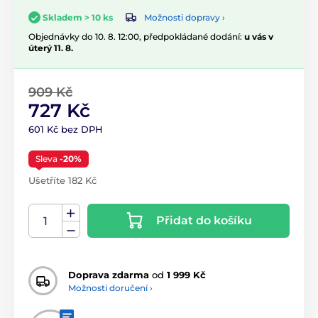
Možnosti dopravy ›
Skladem > 10 ks
Objednávky do 10. 8. 12:00, předpokládané dodání:
u vás v
úterý 11. 8.
909 Kč
727 Kč
601 Kč bez DPH
Sleva
-20%
Ušetříte 182 Kč
Přidat do košíku
Doprava zdarma
od
1 999 Kč
Možnosti doručení ›