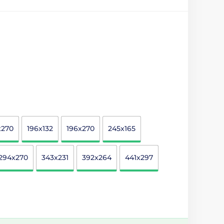
x270
196x132
196x270
245x165
294x270
343x231
392x264
441x297