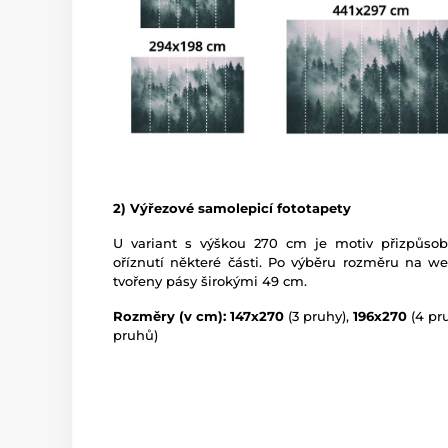
2) Výřezové samolepicí fototapety
U variant s výškou 270 cm je motiv přizpůso
oříznutí některé části. Po výběru rozměru na w
tvořeny pásy širokými 49 cm.
Rozměry (v cm): 147x270
(3 pruhy),
196x270
(4 pr
pruhů)