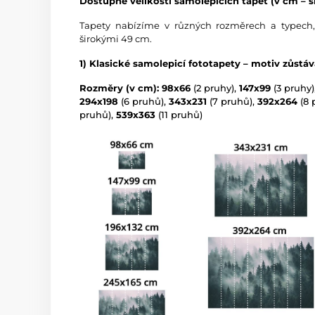
Dostupné velikosti samolepicích tapet (v cm – ší
Tapety nabízíme v různých rozměrech a typech,
širokými 49 cm.
1) Klasické samolepicí fototapety – motiv zůstá
Rozměry (v cm): 98x66
(2 pruhy),
147x99
(3 pruhy)
294x198
(6 pruhů),
343x231
(7 pruhů),
392x264
(8 
pruhů),
539x363
(11 pruhů)