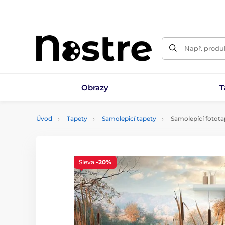
Např. produk
Obrazy
T
Úvod
Tapety
Samolepicí tapety
Samolepící fotota
Sleva
-20%