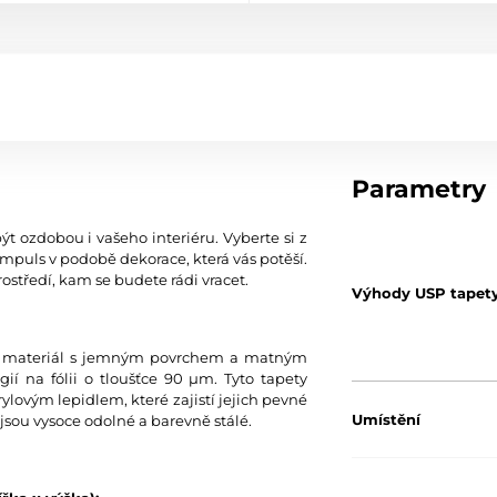
Parametry
ýt ozdobou i vašeho interiéru. Vyberte si z
mpuls v podobě dekorace, která vás potěší.
ostředí, kam se budete rádi vracet.
Výhody USP tapet
tní materiál s jemným povrchem a matným
í na fólii o tloušťce 90 µm. Tyto tapety
ylovým lepidlem, které zajistí jejich pevné
Umístění
jsou vysoce odolné a barevně stálé.
Barva