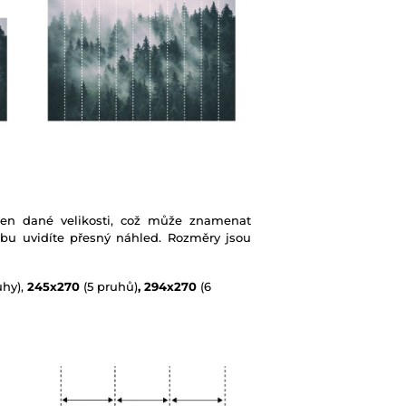
ben dané velikosti, což může znamenat
ebu uvidíte přesný náhled. Rozměry jsou
uhy),
245x270
(5 pruhů)
, 294x270
(6