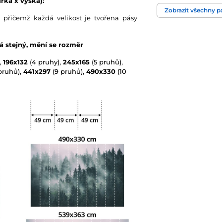
řka x výška):
Zobrazit všechny 
 přičemž každá velikost je tvořena pásy
Technologie tapet
vá stejný, mění se rozměr
,
196x132
(4 pruhy),
245x165
(5 pruhů),
pruhů),
441x297
(9 pruhů),
490x330
(10