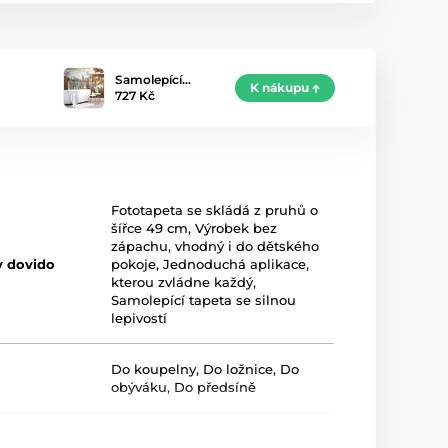
Samolepící…
K nákupu
727 Kč
Fototapeta se skládá z pruhů o
šířce 49 cm
,
Výrobek bez
zápachu, vhodný i do dětského
y dovido
pokoje
,
Jednoduchá aplikace,
kterou zvládne každý
,
Samolepící tapeta se silnou
lepivostí
Do koupelny
,
Do ložnice
,
Do
obýváku
,
Do předsíně
Modrá
,
Oranžová