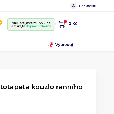
Přihlásit se
0
e
Nakupte ještě za
1 999 Kč
0 Kč
a získejte
dopravu zdarma
Výprodej
ototapeta kouzlo ranního