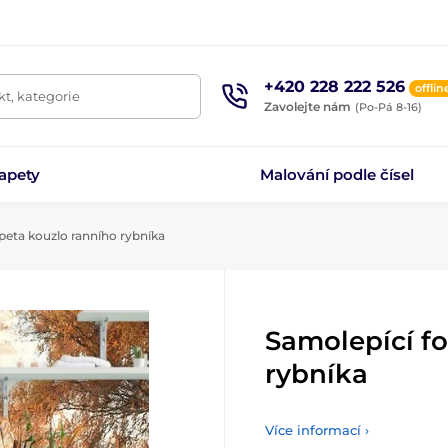
+420 228 222 526
offlin
t, kategorie
Zavolejte nám
(Po-Pá 8-16)
apety
Malování podle čísel
peta kouzlo ranního rybníka
Samolepící f
rybníka
Více informací ›