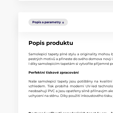
Popis a parametry
Popis produktu
Samolepicí tapety plné stylu a originality mohou b
pestrých motivů a přineste do svého domova nový i
I díky samolepicím tapetám si vytvoříte příjemné pr
Perfektní tiskové zpracování
Naše samolepicí tapety jsou potištěny na kvali
vzhledem. Tisk probíhá moderní UV-led technologi
neobsahují PVC a jsou opatřeny silně přilnavým akr
uchycení na stěnu. Díky použití inkoustového tisku 