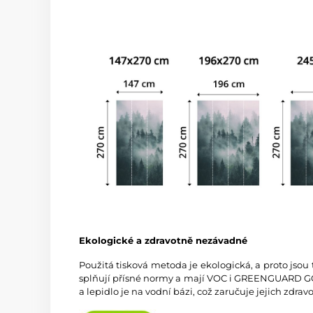
Ekologické a zdravotně nezávadné
Použitá tisková metoda je ekologická, a proto jsou
splňují přísné normy a mají VOC i GREENGUARD GOL
a lepidlo je na vodní bázi, což zaručuje jejich zdra