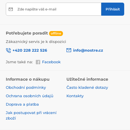
Zde napište váš e-mail
Přihlásit
Potřebujete poradit
offline
Zákaznický servis je k dispozici
+420 228 222 526
info@nostre.cz
Jsme také na:
Facebook
Ekologické a zdravotně nezávadné
Použitá tisková metoda je ekologická, a proto jsou
Informace o nákupu
Užitečné informace
tapety vhodné do jakékoli místnosti. Barvy splňují
Obchodní podmínky
Často kladené dotazy
přísné normy a mají VOC i GREENGUARD GOLD
certifikaci. Navíc jsou bez obsahu PVC a lepidlo je na
Ochrana osobních údajů
Kontakty
vodní bázi, což zaručuje jejich zdravotní nezávadnost.
Doprava a platba
Jak postupovat při vrácení
zboží