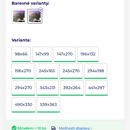
Barevné varianty:
Varianta:
98x66
147x99
147x270
196x132
196x270
245x165
245x270
294x198
294x270
343x231
392x264
441x297
490x330
539x363
Možnosti dopravy ›
Skladem > 10 ks