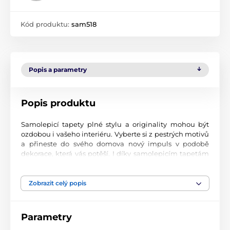
Kód produktu:
sam518
Popis a parametry
Popis produktu
Samolepicí tapety plné stylu a originality mohou být
ozdobou i vašeho interiéru. Vyberte si z pestrých motivů
a přineste do svého domova nový impuls v podobě
dekorace, která vás potěší. I díky samolepicím tapetám
si vytvoříte příjemné prostředí, kam se budete rádi
vracet.
Zobrazit celý popis
Perfektní tiskové zpracování
Naše samolepicí tapety jsou potištěny na kvalitní
Parametry
materiál s jemným povrchem a matným vzhledem. Tisk
probíhá moderní UV-led technologií na fólii o tloušťce