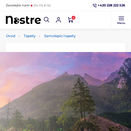
+420 228 222 526
Zavolejte nám
(Po-Pá 8-16)
0
Menu
Úvod
Tapety
Samolepicí tapety