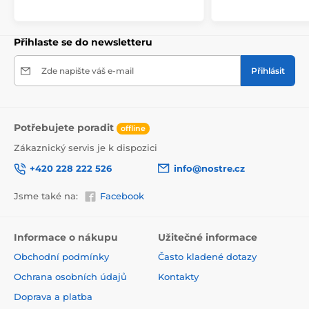
245x270
(5 pruhů)
, 294x270
(6 pruhů)
Přihlaste se do newsletteru
Zde napište váš e-mail
Přihlásit
Potřebujete poradit
offline
Zákaznický servis je k dispozici
+420 228 222 526
info@nostre.cz
Jsme také na:
Facebook
Ekologické a zdravotně nezávadné
Použitá tisková metoda je ekologická, a proto jsou
Informace o nákupu
Užitečné informace
tapety vhodné do jakékoli místnosti. Barvy splňují
Obchodní podmínky
Často kladené dotazy
přísné normy a mají VOC i GREENGUARD GOLD
certifikaci. Navíc jsou bez obsahu PVC a lepidlo je na
Ochrana osobních údajů
Kontakty
vodní bázi, což zaručuje jejich zdravotní nezávadnost.
Doprava a platba