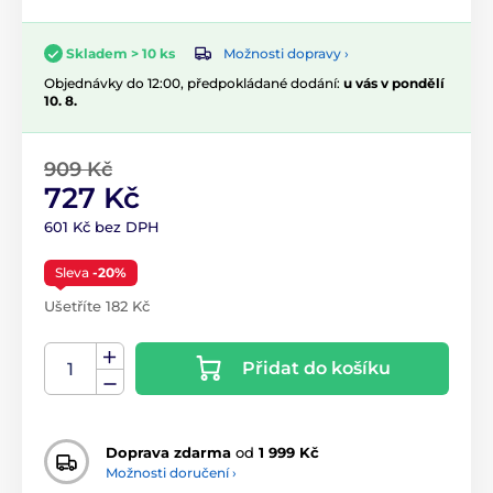
Možnosti dopravy ›
Skladem > 10 ks
Objednávky do 12:00, předpokládané dodání:
u vás v pondělí
10. 8.
909 Kč
727 Kč
601 Kč bez DPH
Sleva
-20%
Ušetříte 182 Kč
Přidat do košíku
Doprava zdarma
od
1 999 Kč
Možnosti doručení ›