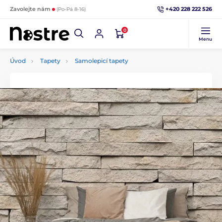
+420 228 222 526
Zavolejte nám
(Po-Pá 8-16)
0
Menu
Úvod
Tapety
Samolepicí tapety