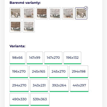
Barevné varianty:
Varianta:
98x66
147x99
147x270
196x132
196x270
245x165
245x270
294x198
294x270
343x231
392x264
441x297
490x330
539x363