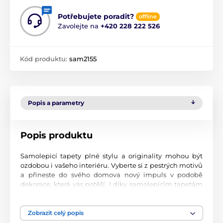
Potřebujete poradit?
offline
Zavolejte na
+420 228 222 526
Kód produktu:
sam2155
Popis a parametry
Popis produktu
Samolepicí tapety plné stylu a originality mohou být
ozdobou i vašeho interiéru. Vyberte si z pestrých motivů
a přineste do svého domova nový impuls v podobě
dekorace, která vás potěší. I díky samolepicím tapetám
si vytvoříte příjemné prostředí, kam se budete rádi
vracet.
Zobrazit celý popis
Perfektní tiskové zpracování