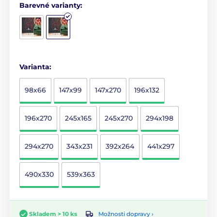
Barevné varianty:
Varianta:
98x66
147x99
147x270
196x132
196x270
245x165
245x270
294x198
294x270
343x231
392x264
441x297
490x330
539x363
Možnosti dopravy ›
Skladem > 10 ks