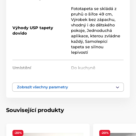
probíhá moderní UV-led technologií na fólii o tloušťce
Fototapeta se skládá z
90 µm. Tyto tapety neobsahují PVC a jsou opatřeny silně
pruhů o šířce 49 cm
,
přilnavým akrylovým lepidlem, které zajistí jejich pevné
Výrobek bez zápachu,
uchycení na stěnu. Díky použití inkoustového tisku jsou
vhodný i do dětského
vysoce odolné a barevně stálé.
Výhody USP tapety
pokoje
,
Jednoduchá
dovido
aplikace, kterou zvládne
každý
,
Samolepící
tapeta se silnou
Dostupné velikosti samolepicích tapet (v cm – šířka
lepivostí
x výška):
Tapety nabízíme v různých rozměrech a typech,
Umístění
Do kuchyně
přičemž každá velikost je tvořena pásy širokými 49 cm.
1) Klasické samolepicí fototapety – motiv zůstává
Barva
Červená
,
Hnědá
stejný, mění se rozměr
Zobrazit všechny parametry
Rozměry (v cm): 98x66
(2 pruhy),
147x99
(3 pruhy),
Technologie tapet
Omyvatelné
,
Samolepící
196x132
(4 pruhy),
245x165
(5 pruhů),
294x198
(6
pruhů),
343x231
(7 pruhů),
392x264
(8 pruhů),
441x297
Související produkty
(9 pruhů),
490x330
(10 pruhů),
539x363
(11 pruhů)
-20%
-20%