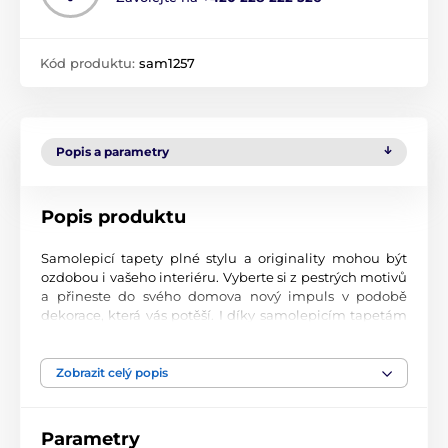
Kód produktu:
sam1257
Popis a parametry
Popis produktu
Samolepicí tapety plné stylu a originality mohou být
ozdobou i vašeho interiéru. Vyberte si z pestrých motivů
a přineste do svého domova nový impuls v podobě
dekorace, která vás potěší. I díky samolepicím tapetám
si vytvoříte příjemné prostředí, kam se budete rádi
vracet.
Zobrazit celý popis
Perfektní tiskové zpracování
Naše samolepicí tapety jsou potištěny na kvalitní
Parametry
materiál s jemným povrchem a matným vzhledem. Tisk