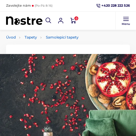
+420 228 222 526
Zavolejte nám
(Po-Pá 8-16)
0
Menu
Úvod
Tapety
Samolepicí tapety