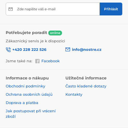
Zde napište váš e-mail
Přihlásit
Potřebujete poradit
online
Zákaznický servis je k dispozici
+420 228 222 526
info@nostre.cz
Jsme také na:
Facebook
Ekologické a zdravotně nezávadné
Použitá tisková metoda je ekologická, a proto jsou
Informace o nákupu
Užitečné informace
tapety vhodné do jakékoli místnosti. Barvy splňují
Obchodní podmínky
Často kladené dotazy
přísné normy a mají VOC i GREENGUARD GOLD
certifikaci. Navíc jsou bez obsahu PVC a lepidlo je na
Ochrana osobních údajů
Kontakty
vodní bázi, což zaručuje jejich zdravotní nezávadnost.
Doprava a platba
Jak postupovat při vrácení
zboží