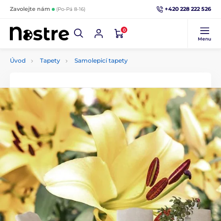
+420 228 222 526
Zavolejte nám
(Po-Pá 8-16)
0
Menu
Úvod
Tapety
Samolepicí tapety