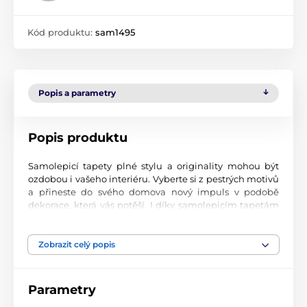
Kód produktu:
sam1495
Popis a parametry
Popis produktu
Samolepicí tapety plné stylu a originality mohou být
ozdobou i vašeho interiéru. Vyberte si z pestrých motivů
a přineste do svého domova nový impuls v podobě
dekorace, která vás potěší. I díky samolepicím tapetám
si vytvoříte příjemné prostředí, kam se budete rádi
vracet.
Zobrazit celý popis
Perfektní tiskové zpracování
Naše samolepicí tapety jsou potištěny na kvalitní
Parametry
materiál s jemným povrchem a matným vzhledem. Tisk
probíhá moderní UV-led technologií na fólii o tloušťce