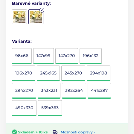
Barevné varianty:
Varianta:
98x66
147x99
147x270
196x132
196x270
245x165
245x270
294x198
294x270
343x231
392x264
441x297
490x330
539x363
Možnosti dopravy ›
Skladem > 10 ks