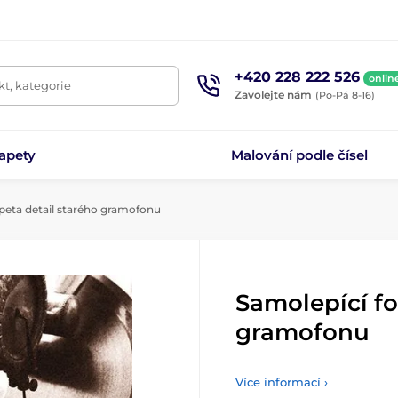
+420 228 222 526
onlin
t, kategorie
Zavolejte nám
(Po-Pá 8-16)
apety
Malování podle čísel
peta detail starého gramofonu
Samolepící fo
gramofonu
Více informací ›