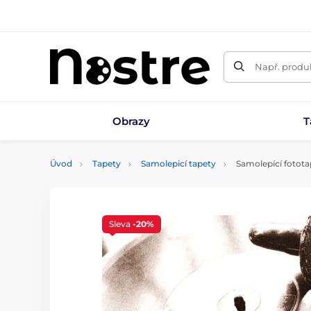
Např. produk
Obrazy
T
Úvod
Tapety
Samolepicí tapety
Samolepící fotota
Sleva
-20%