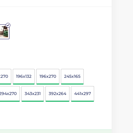
x270
196x132
196x270
245x165
294x270
343x231
392x264
441x297