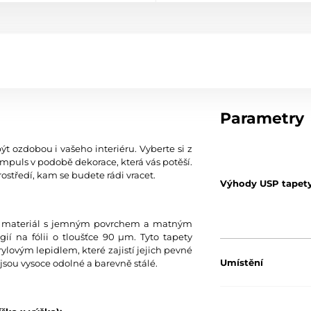
Parametry
ýt ozdobou i vašeho interiéru. Vyberte si z
mpuls v podobě dekorace, která vás potěší.
ostředí, kam se budete rádi vracet.
Výhody USP tapet
tní materiál s jemným povrchem a matným
í na fólii o tloušťce 90 µm. Tyto tapety
ylovým lepidlem, které zajistí jejich pevné
Umístění
jsou vysoce odolné a barevně stálé.
Barva