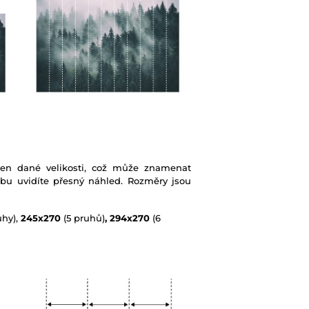
ben dané velikosti, což může znamenat
ebu uvidíte přesný náhled. Rozměry jsou
uhy),
245x270
(5 pruhů)
, 294x270
(6