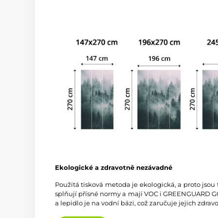
Ekologické a zdravotně nezávadné
Použitá tisková metoda je ekologická, a proto jsou
splňují přísné normy a mají VOC i GREENGUARD GOL
a lepidlo je na vodní bázi, což zaručuje jejich zdra