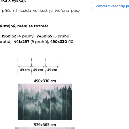
řka x výška):
Zobrazit všechny 
 přičemž každá velikost je tvořena pásy
Technologie tapet
vá stejný, mění se rozměr
,
196x132
(4 pruhy),
245x165
(5 pruhů),
pruhů),
441x297
(9 pruhů),
490x330
(10