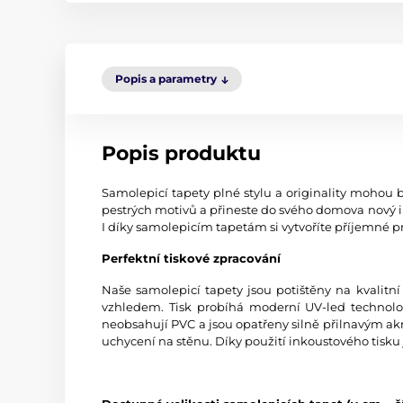
Popis a parametry
Popis produktu
Samolepicí tapety plné stylu a originality mohou b
pestrých motivů a přineste do svého domova nový i
I díky samolepicím tapetám si vytvoříte příjemné pr
Perfektní tiskové zpracování
Naše samolepicí tapety jsou potištěny na kvali
vzhledem. Tisk probíhá moderní UV-led technologi
neobsahují PVC a jsou opatřeny silně přilnavým akr
uchycení na stěnu. Díky použití inkoustového tisku 