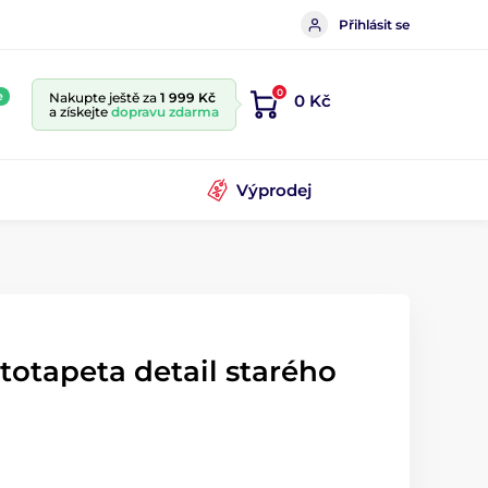
Přihlásit se
0
e
Nakupte ještě za
1 999 Kč
0 Kč
a získejte
dopravu zdarma
Výprodej
totapeta detail starého