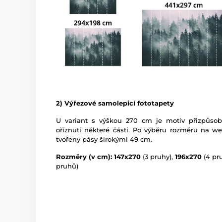
2) Výřezové samolepicí fototapety
U variant s výškou 270 cm je motiv přizpůso
oříznutí některé části. Po výběru rozměru na w
tvořeny pásy širokými 49 cm.
Rozměry (v cm): 147x270
(3 pruhy),
196x270
(4 pr
pruhů)