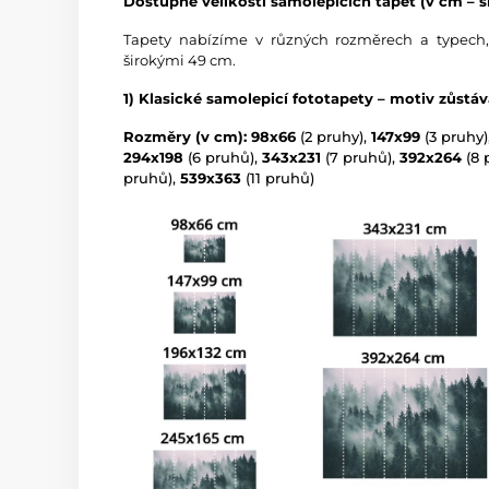
Dostupné velikosti samolepicích tapet (v cm – ší
Tapety nabízíme v různých rozměrech a typech,
širokými 49 cm.
1) Klasické samolepicí fototapety – motiv zůstá
Rozměry (v cm): 98x66
(2 pruhy),
147x99
(3 pruhy)
294x198
(6 pruhů),
343x231
(7 pruhů),
392x264
(8 
pruhů),
539x363
(11 pruhů)