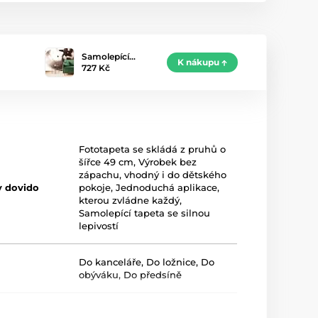
Samolepící…
K nákupu
727 Kč
Fototapeta se skládá z pruhů o
šířce 49 cm
,
Výrobek bez
zápachu, vhodný i do dětského
y dovido
pokoje
,
Jednoduchá aplikace,
kterou zvládne každý
,
Samolepící tapeta se silnou
lepivostí
Do kanceláře
,
Do ložnice
,
Do
obýváku
,
Do předsíně
Hnědá