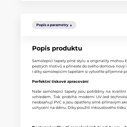
Popis a parametry
Popis produktu
Samolepicí tapety plné stylu a originality mohou b
pestrých motivů a přineste do svého domova nový i
I díky samolepicím tapetám si vytvoříte příjemné pr
Perfektní tiskové zpracování
Naše samolepicí tapety jsou potištěny na kvali
vzhledem. Tisk probíhá moderní UV-led technologi
neobsahují PVC a jsou opatřeny silně přilnavým akr
uchycení na stěnu. Díky použití inkoustového tisku 