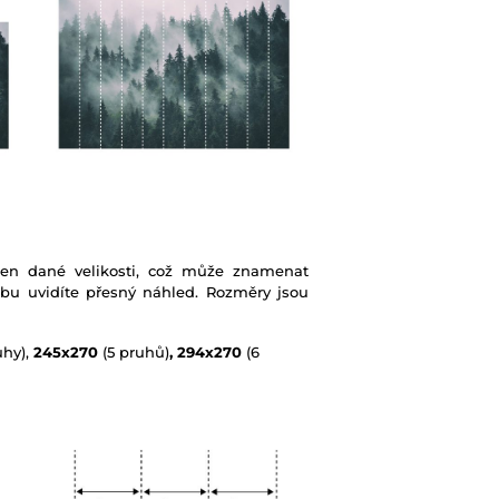
ben dané velikosti, což může znamenat
ebu uvidíte přesný náhled. Rozměry jsou
uhy),
245x270
(5 pruhů)
, 294x270
(6