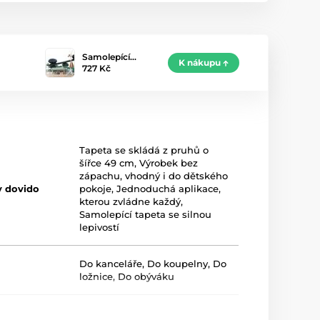
Samolepící…
K nákupu
727 Kč
Tapeta se skládá z pruhů o
šířce 49 cm
,
Výrobek bez
zápachu, vhodný i do dětského
y dovido
pokoje
,
Jednoduchá aplikace,
kterou zvládne každý
,
Samolepící tapeta se silnou
lepivostí
Do kanceláře
,
Do koupelny
,
Do
ložnice
,
Do obýváku
Černá
,
Zelená