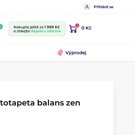
Přihlásit se
0
e
Nakupte ještě za
1 999 Kč
0 Kč
a získejte
dopravu zdarma
Výprodej
totapeta balans zen