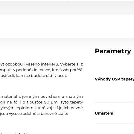
Parametry
ýt ozdobou i vašeho interiéru. Vyberte si z
mpuls v podobě dekorace, která vás potěší.
ostředí, kam se budete rádi vracet.
Výhody USP tapet
tní materiál s jemným povrchem a matným
í na fólii o tloušťce 90 µm. Tyto tapety
ylovým lepidlem, které zajistí jejich pevné
Umístění
jsou vysoce odolné a barevně stálé.
Barva