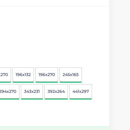
x270
196x132
196x270
245x165
294x270
343x231
392x264
441x297