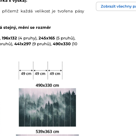
řka x výška):
Zobrazit všechny 
 přičemž každá velikost je tvořena pásy
Technologie tapet
vá stejný, mění se rozměr
,
196x132
(4 pruhy),
245x165
(5 pruhů),
pruhů),
441x297
(9 pruhů),
490x330
(10