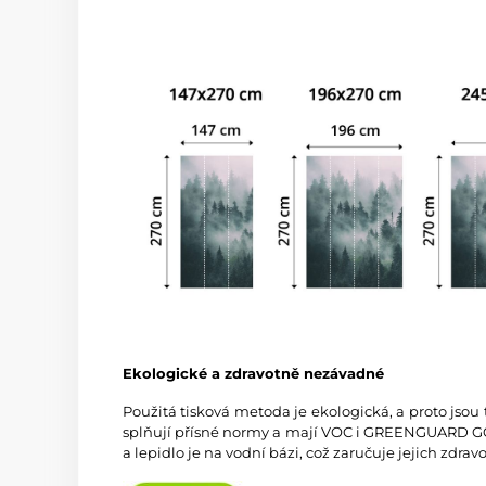
Ekologické a zdravotně nezávadné
Použitá tisková metoda je ekologická, a proto jsou
splňují přísné normy a mají VOC i GREENGUARD GOL
a lepidlo je na vodní bázi, což zaručuje jejich zdra