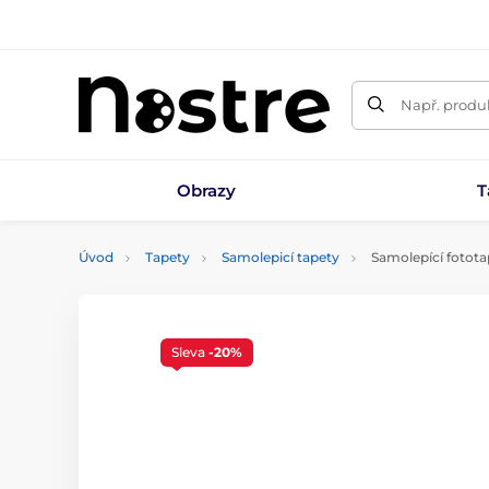
Např. produk
Obrazy
T
Úvod
Tapety
Samolepicí tapety
Samolepící fotot
Sleva
-20%