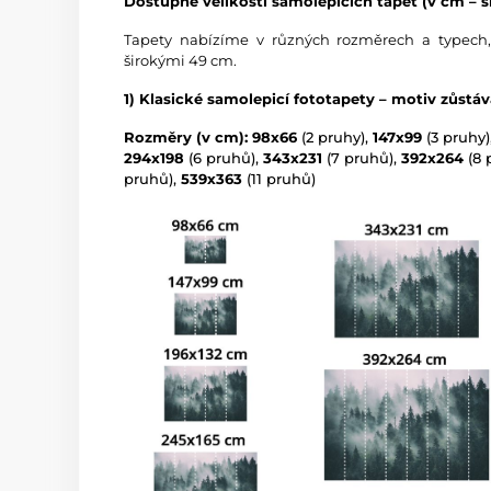
Dostupné velikosti samolepicích tapet (v cm – ší
Tapety nabízíme v různých rozměrech a typech,
širokými 49 cm.
1) Klasické samolepicí fototapety – motiv zůstá
Rozměry (v cm): 98x66
(2 pruhy),
147x99
(3 pruhy)
294x198
(6 pruhů),
343x231
(7 pruhů),
392x264
(8 
pruhů),
539x363
(11 pruhů)