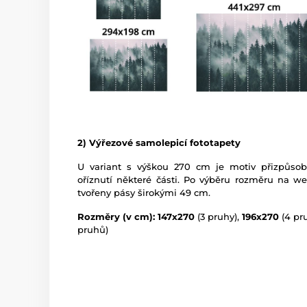
2) Výřezové samolepicí fototapety
U variant s výškou 270 cm je motiv přizpůso
oříznutí některé části. Po výběru rozměru na w
tvořeny pásy širokými 49 cm.
Rozměry (v cm): 147x270
(3 pruhy),
196x270
(4 pr
pruhů)