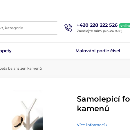
+420 228 222 526
onlin
t, kategorie
Zavolejte nám
(Po-Pá 8-16)
apety
Malování podle čísel
apeta balans zen kamenů
Samolepící fo
kamenů
Více informací ›