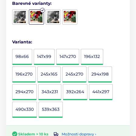
Barevné varianty:
Varianta:
98x66
147x99
147x270
196x132
196x270
245x165
245x270
294x198
294x270
343x231
392x264
441x297
490x330
539x363
Možnosti dopravy ›
Skladem > 10 ks