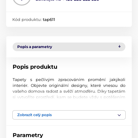
Kód produktu:
tap611
Popis a parametry
Popis produktu
Tapety s pečlivým zpracováním promění jakýkoli
interiér. Objevte originální designy, které vnesou do
vašeho domova radost a svěží atmosféru. Díky tapetám
si vytvoříte prostředí, kam se budete vždy s potěšením
vracet.
Špičková kvalita tisku
Zobrazit celý popis
Naše fototapety přinášejí pestrou paletu motivů, barev i
tvarů, které dohromady vytvářejí výrazný a esteticky
Parametry
silný prvek místnosti. Jsou vytištěny na vysoce kvalitní