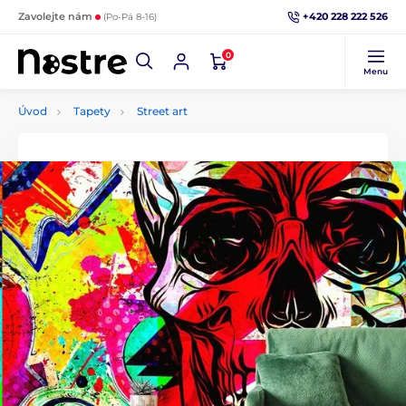
+420 228 222 526
Zavolejte nám
(Po-Pá 8-16)
0
Menu
Úvod
Tapety
Street art