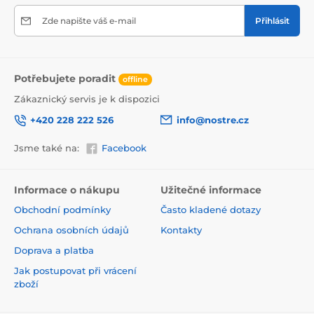
Zde napište váš e-mail
Přihlásit
Potřebujete poradit
offline
Zákaznický servis je k dispozici
+420 228 222 526
info@nostre.cz
Jsme také na:
Facebook
Ekologické řešení pro každý interiér
Použitá tisková metoda je šetrná k životnímu prostředí,
a proto se nemusíte obávat umístit tapetu i do citlivých
Informace o nákupu
Užitečné informace
prostor. Barvy splňují přísné normy a pyšní se certifikací
Obchodní podmínky
Často kladené dotazy
VOC i GREENGUARD GOLD, která potvrzuje jejich
zdravotní nezávadnost.
Ochrana osobních údajů
Kontakty
Doprava a platba
Jak postupovat při vrácení
zboží