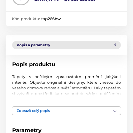
Kód produktu:
tap266bw
Popis a parametry
Popis produktu
Tapety s pečlivým zpracováním promění jakýkoli
interiér. Objevte originální designy, které vnesou do
vašeho domova radost a svěží atmosféru. Díky tapetám
si vytvoříte prostředí, kam se budete vždy s potěšením
vracet.
Špičková kvalita tisku
Zobrazit celý popis
Naše fototapety přinášejí pestrou paletu motivů, barev i
tvarů, které dohromady vytvářejí výrazný a esteticky
Parametry
silný prvek místnosti. Jsou vytištěny na vysoce kvalitní