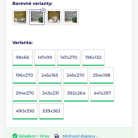
Barevné varianty:
Varianta:
98x66
147x99
147x270
196x132
196x270
245x165
245x270
294x198
294x270
343x231
392x264
441x297
490x330
539x363
Možnosti dopravy ›
Skladem > 10 ks