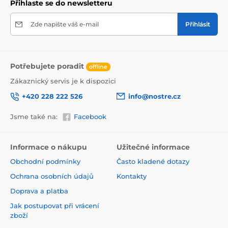
Přihlaste se do newsletteru
Zde napište váš e-mail
Přihlásit
Potřebujete poradit
offline
Zákaznický servis je k dispozici
+420 228 222 526
info@nostre.cz
Ekologické řešení pro každý interiér
Jsme také na:
Facebook
Použitá tisková metoda je šetrná k životnímu prostředí,
a proto se nemusíte obávat umístit tapetu i do citlivých
prostor. Barvy splňují přísné normy a pyšní se certifikací
Informace o nákupu
Užitečné informace
VOC i GREENGUARD GOLD, která potvrzuje jejich
Obchodní podmínky
Často kladené dotazy
zdravotní nezávadnost.
Ochrana osobních údajů
Kontakty
Doprava a platba
Jak postupovat při vrácení
zboží