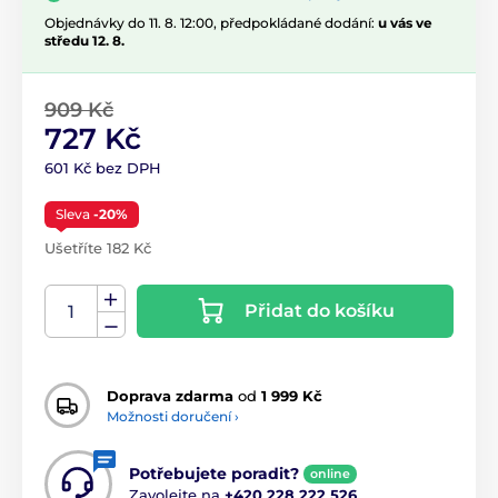
Objednávky do 11. 8. 12:00, předpokládané dodání:
u vás ve
středu 12. 8.
909 Kč
727 Kč
601 Kč bez DPH
Sleva
-20%
Ušetříte 182 Kč
Přidat do košíku
Doprava zdarma
od
1 999 Kč
Možnosti doručení ›
Potřebujete poradit?
online
Zavolejte na
+420 228 222 526