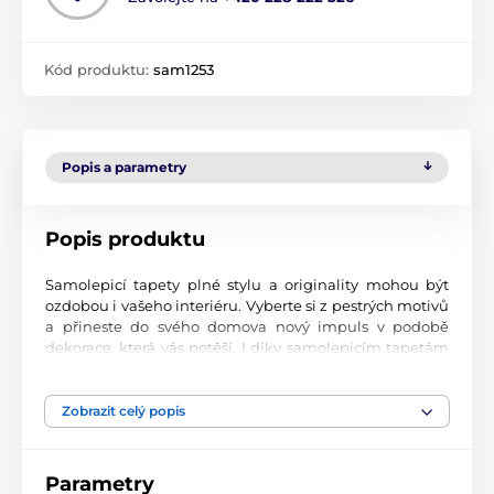
Kód produktu:
sam1253
Popis a parametry
Popis produktu
Samolepicí tapety plné stylu a originality mohou být
ozdobou i vašeho interiéru. Vyberte si z pestrých motivů
a přineste do svého domova nový impuls v podobě
dekorace, která vás potěší. I díky samolepicím tapetám
si vytvoříte příjemné prostředí, kam se budete rádi
vracet.
Zobrazit celý popis
Perfektní tiskové zpracování
Naše samolepicí tapety jsou potištěny na kvalitní
Parametry
materiál s jemným povrchem a matným vzhledem. Tisk