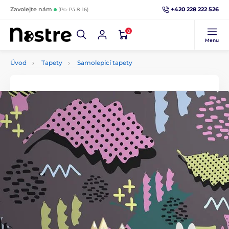
+420 228 222 526
Zavolejte nám
(Po-Pá 8-16)
0
Menu
Úvod
Tapety
Samolepicí tapety