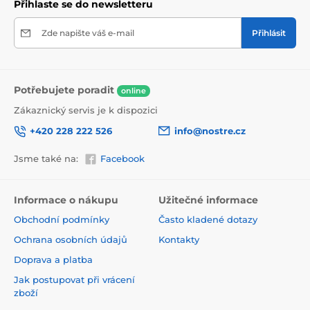
Přihlaste se do newsletteru
Zde napište váš e-mail
Přihlásit
Potřebujete poradit
online
Zákaznický servis je k dispozici
+420 228 222 526
info@nostre.cz
Jsme také na:
Facebook
Ekologické a zdravotně nezávadné
Použitá tisková metoda je ekologická, a proto jsou
Informace o nákupu
Užitečné informace
tapety vhodné do jakékoli místnosti. Barvy splňují
Obchodní podmínky
Často kladené dotazy
přísné normy a mají VOC i GREENGUARD GOLD
certifikaci. Navíc jsou bez obsahu PVC a lepidlo je na
Ochrana osobních údajů
Kontakty
vodní bázi, což zaručuje jejich zdravotní nezávadnost.
Doprava a platba
Jak postupovat při vrácení
zboží