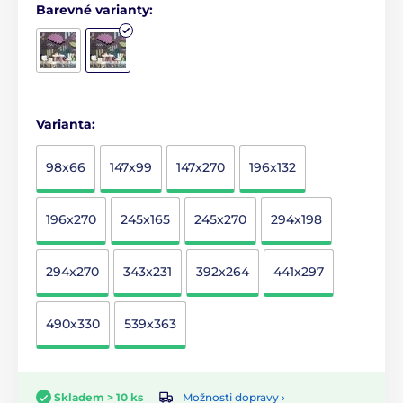
Barevné varianty:
Varianta:
98x66
147x99
147x270
196x132
196x270
245x165
245x270
294x198
294x270
343x231
392x264
441x297
490x330
539x363
Možnosti dopravy ›
Skladem > 10 ks