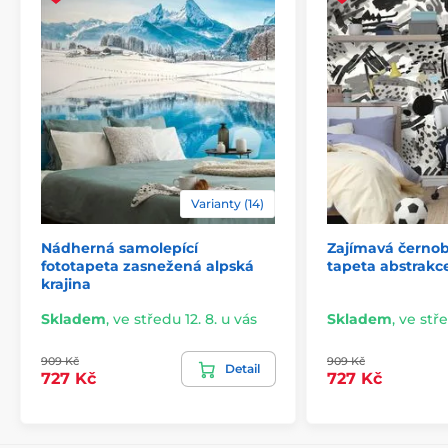
Varianty (14)
Nádherná samolepící
Zajímavá černob
2) Výřezové samolepicí fototapety
fototapeta zasnežená alpská
tapeta abstrakce
krajina
U variant s výškou 270 cm je motiv přizpůsoben dané
velikosti, což může znamenat oříznutí některé části.
Skladem
,
ve středu 12. 8. u vás
Skladem
,
ve stře
Po výběru rozměru na webu uvidíte přesný náhled.
Rozměry jsou tvořeny pásy širokými 49 cm.
909 Kč
909 Kč
Detail
727 Kč
727 Kč
Rozměry (v cm): 147x270
(3 pruhy),
196x270
(4 pruhy),
245x270
(5 pruhů)
, 294x270
(6 pruhů)