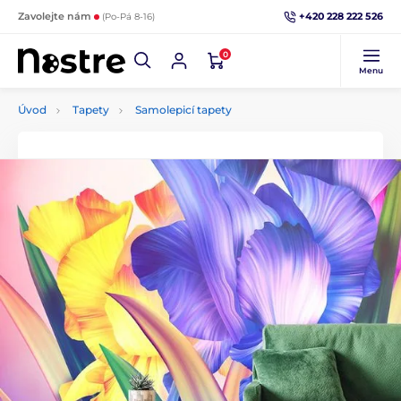
+420 228 222 526
Zavolejte nám
(Po-Pá 8-16)
0
Menu
Úvod
Tapety
Samolepicí tapety