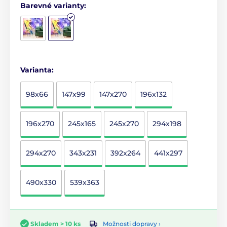
Barevné varianty:
Varianta:
98x66
147x99
147x270
196x132
196x270
245x165
245x270
294x198
294x270
343x231
392x264
441x297
490x330
539x363
Možnosti dopravy ›
Skladem > 10 ks