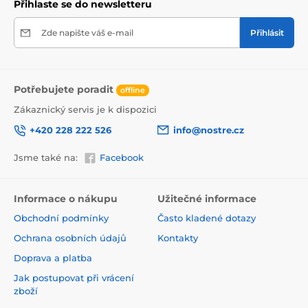
Přihlaste se do newsletteru
Zde napište váš e-mail
Přihlásit
Potřebujete poradit
offline
Zákaznický servis je k dispozici
+420 228 222 526
info@nostre.cz
Jsme také na:
Facebook
Ekologické a zdravotně nezávadné
Použitá tisková metoda je ekologická, a proto jsou
Informace o nákupu
Užitečné informace
tapety vhodné do jakékoli místnosti. Barvy splňují
Obchodní podmínky
Často kladené dotazy
přísné normy a mají VOC i GREENGUARD GOLD
certifikaci. Navíc jsou bez obsahu PVC a lepidlo je na
Ochrana osobních údajů
Kontakty
vodní bázi, což zaručuje jejich zdravotní nezávadnost.
Doprava a platba
Jak postupovat při vrácení
zboží