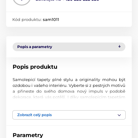
Kód produktu:
sam1011
Popis a parametry
Popis produktu
Samolepicí tapety plné stylu a originality mohou být
ozdobou i vašeho interiéru. Vyberte si z pestrých motivů
a přineste do svého domova nový impuls v podobě
dekorace, která vás potěší. I díky samolepicím tapetám
si vytvoříte příjemné prostředí, kam se budete rádi
vracet.
Zobrazit celý popis
Perfektní tiskové zpracování
Naše samolepicí tapety jsou potištěny na kvalitní
Parametry
materiál s jemným povrchem a matným vzhledem. Tisk